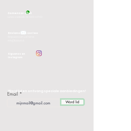
Comenzar chat
Lunes
a sábado de 10:00 a 17:00
Envíanos un correo
Respuesta en 24 horas
info@beevit.nl
Síguenos en
Instagram
Word lid en ontvang speciale aanbiedingen!
Email
Word lid