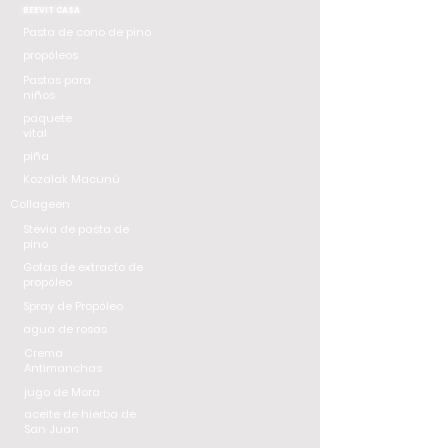
BEEVIT CASA
Pasta de cono de pino
propóleos
Pastas para
niños
paquete
vital
piña
Kozalak Macunú
Collageen
Stevia de pasta de
pino
Gotas de extracto de
propóleo
Spray de Propóleo
agua de rosas
Crema
Antimanchas
jugo de Mora
aceite de hierba de
San Juan