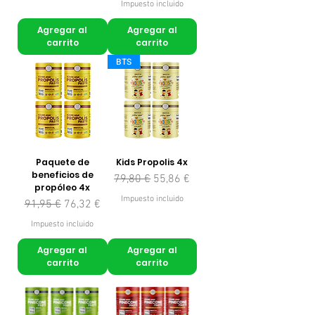
Impuesto incluido
Agregar al
Agregar al
carrito
carrito
BTS
Paquete de
Kids Propolis 4x
beneficios de
Precio
Precio de oferta
79,80 €
55,86 €
propóleo 4x
Impuesto incluido
Precio
Precio de oferta
91,95 €
76,32 €
Impuesto incluido
Agregar al
Agregar al
carrito
carrito