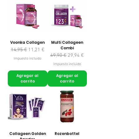
Voonka Collagen
Multi Collageen
Combi
Precio
Precio de oferta
14,95 €
11,21 €
Precio
Precio de oferta
49,90 €
29,94 €
Impuesto incluido
Impuesto incluido
Agregar al
Agregar al
carrito
carrito
Collageen Golden
Rozenbottel