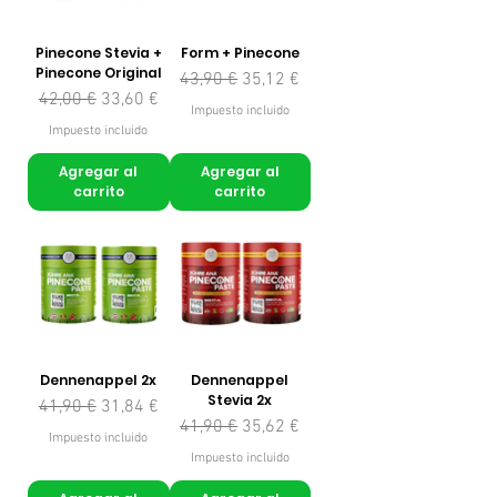
Pinecone Stevia +
Form + Pinecone
Pinecone Original
Precio
Precio de oferta
43,90 €
35,12 €
Precio
Precio de oferta
42,00 €
33,60 €
Impuesto incluido
Impuesto incluido
Agregar al
Agregar al
carrito
carrito
Dennenappel 2x
Dennenappel
Stevia 2x
Precio
Precio de oferta
41,90 €
31,84 €
Precio
Precio de oferta
41,90 €
35,62 €
Impuesto incluido
Impuesto incluido