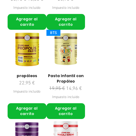
Impuesto incluido
Impuesto incluido
Agregar al
Agregar al
carrito
carrito
BTS
propóleos
Pasta Infantil con
Propóleo
Precio
22,95 €
Precio
Precio de oferta
19,95 €
14,96 €
Impuesto incluido
Impuesto incluido
Agregar al
Agregar al
carrito
carrito