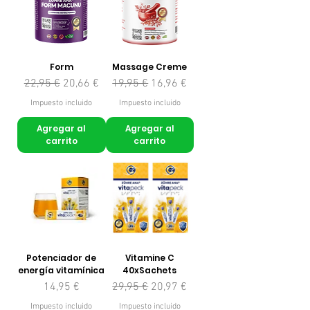
Form
Massage Creme
Precio
Precio de oferta
Precio
Precio de oferta
22,95 €
20,66 €
19,95 €
16,96 €
Impuesto incluido
Impuesto incluido
Agregar al
Agregar al
carrito
carrito
Potenciador de
Vitamine C
energía vitamínica
40xSachets
Precio
Precio
Precio de oferta
14,95 €
29,95 €
20,97 €
Impuesto incluido
Impuesto incluido