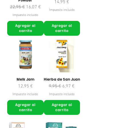
Powder
Precio
14,95 €
Precio
Precio de oferta
22,95 €
16,07 €
Impuesto incluido
Impuesto incluido
Agregar al
Agregar al
carrito
carrito
Melk Jam
Hierba de San Juan
Precio
Precio
Precio de oferta
12,95 €
9,95 €
6,97 €
Impuesto incluido
Impuesto incluido
Agregar al
Agregar al
carrito
carrito