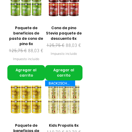
Paquete de
Cono de pino
beneficios de
Stevia paquete de
pasta de cono de
descuento 6x
pino 6x
Precio
Precio de oferta
125,75 €
88,03 €
Precio
Precio de oferta
125,75 €
88,03 €
Impuesto incluido
Impuesto incluido
Agregar al
Agregar al
carrito
carrito
BACK2SCHOOL
Paquete de
Kids Propolis 6x
beneficios de