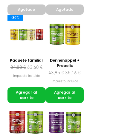
Agotado
Agotado
-30%
Paquete familiar
Dennenappel +
Propolis
Precio
Precio de oferta
84,80 €
63,60 €
Precio
Precio de oferta
43,95 €
35,16 €
Impuesto incluido
Impuesto incluido
Agregar al
Agregar al
carrito
carrito