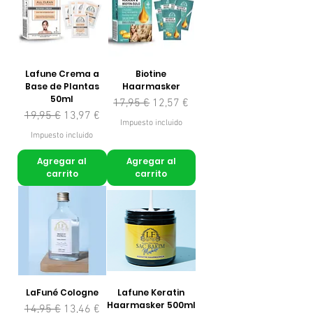
Lafune Crema a
Biotine
Base de Plantas
Haarmasker
50ml
Precio
Precio de oferta
17,95 €
12,57 €
Precio
Precio de oferta
19,95 €
13,97 €
Impuesto incluido
Impuesto incluido
Agregar al
Agregar al
carrito
carrito
LaFuné Cologne
Lafune Keratin
Haarmasker 500ml
Precio
Precio de oferta
14,95 €
13,46 €