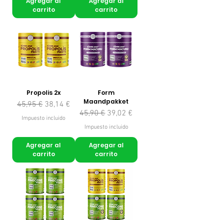
Agregar al
Agregar al
carrito
carrito
Propolis 2x
Form
Maandpakket
Precio
Precio de oferta
45,95 €
38,14 €
Precio
Precio de oferta
45,90 €
39,02 €
Impuesto incluido
Impuesto incluido
Agregar al
Agregar al
carrito
carrito