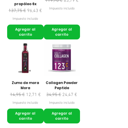
Precio
Precio de oferta
119,70 €
83,79 €
propóleo 6x
Impuesto incluido
Precio
Precio de oferta
137,75 €
96,43 €
Impuesto incluido
Agregar al
Agregar al
carrito
carrito
Zumo de mora
Collagen Powder
Mora
Peptide
Precio
Precio de oferta
Precio
Precio de oferta
14,95 €
12,71 €
34,95 €
24,47 €
Impuesto incluido
Impuesto incluido
Agregar al
Agregar al
carrito
carrito