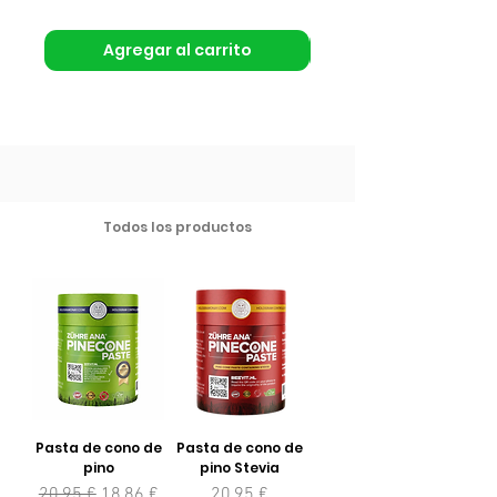
Agregar al carrito
Todos los productos
Pasta de cono de
Pasta de cono de
pino
pino Stevia
Precio
Precio de oferta
Precio
20,95 €
18,86 €
20,95 €