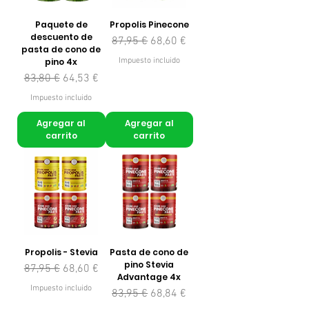
Paquete de
Propolis Pinecone
descuento de
Precio
Precio de oferta
87,95 €
68,60 €
pasta de cono de
pino 4x
Impuesto incluido
Precio
Precio de oferta
83,80 €
64,53 €
Impuesto incluido
Agregar al
Agregar al
carrito
carrito
Propolis - Stevia
Pasta de cono de
pino Stevia
Precio
Precio de oferta
87,95 €
68,60 €
Advantage 4x
Impuesto incluido
Precio
Precio de oferta
83,95 €
68,84 €