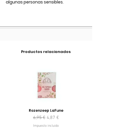
algunas personas sensibles.
Productos relacionados
Rozenzeep LaFune
Precio
Precio de oferta
6,95 €
4,87 €
Impuesto incluido