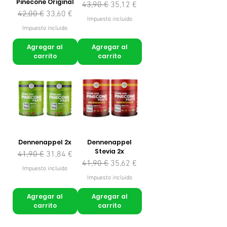
Pinecone Original
Precio
Precio de oferta
43,90 €
35,12 €
Precio
Precio de oferta
42,00 €
33,60 €
Impuesto incluido
Impuesto incluido
Agregar al
Agregar al
carrito
carrito
Dennenappel 2x
Dennenappel
Stevia 2x
Precio
Precio de oferta
41,90 €
31,84 €
Precio
Precio de oferta
41,90 €
35,62 €
Impuesto incluido
Impuesto incluido
Agregar al
Agregar al
carrito
carrito