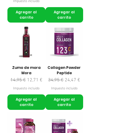
Impuesto incluido
Agregar al
Agregar al
carrito
carrito
Zumo de mora
Collagen Powder
Mora
Peptide
Precio
Precio de oferta
Precio
Precio de oferta
14,95 €
12,71 €
34,95 €
24,47 €
Impuesto incluido
Impuesto incluido
Agregar al
Agregar al
carrito
carrito