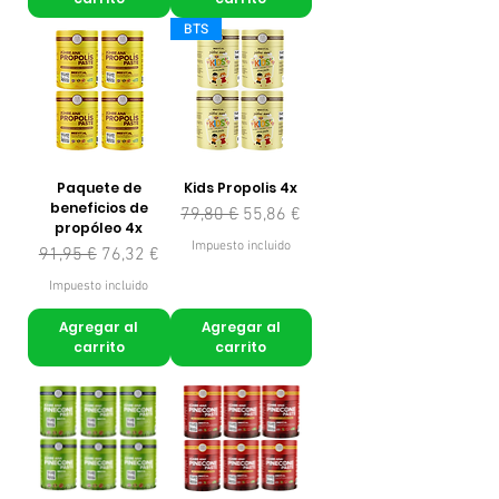
BTS
Paquete de
Kids Propolis 4x
beneficios de
Precio
Precio de oferta
79,80 €
55,86 €
propóleo 4x
Impuesto incluido
Precio
Precio de oferta
91,95 €
76,32 €
Impuesto incluido
Agregar al
Agregar al
carrito
carrito