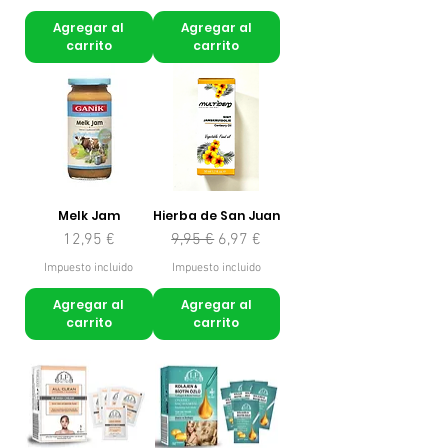
Agregar al
Agregar al
carrito
carrito
Melk Jam
Hierba de San Juan
Precio
Precio
Precio de oferta
12,95 €
9,95 €
6,97 €
Impuesto incluido
Impuesto incluido
Agregar al
Agregar al
carrito
carrito