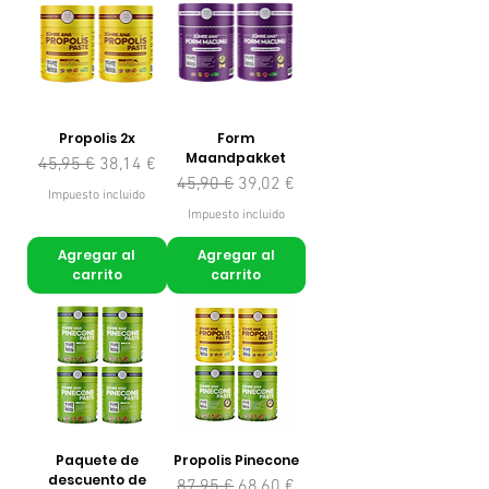
Propolis 2x
Form
Maandpakket
Precio
Precio de oferta
45,95 €
38,14 €
Precio
Precio de oferta
45,90 €
39,02 €
Impuesto incluido
Impuesto incluido
Agregar al
Agregar al
carrito
carrito
Paquete de
Propolis Pinecone
descuento de
Precio
Precio de oferta
87,95 €
68,60 €