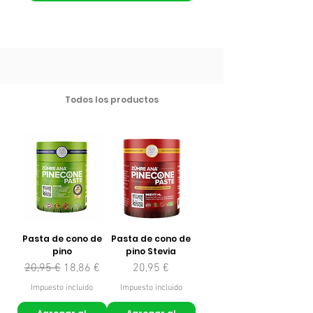
Todos los productos
Pasta de cono de
Pasta de cono de
pino
pino Stevia
Precio
Precio de oferta
Precio
20,95 €
18,86 €
20,95 €
Impuesto incluido
Impuesto incluido