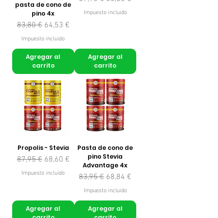
pasta de cono de
pino 4x
Impuesto incluido
Precio
Precio de oferta
83,80 €
64,53 €
Impuesto incluido
Agregar al
Agregar al
carrito
carrito
Propolis - Stevia
Pasta de cono de
pino Stevia
Precio
Precio de oferta
87,95 €
68,60 €
Advantage 4x
Impuesto incluido
Precio
Precio de oferta
83,95 €
68,84 €
Impuesto incluido
Agregar al
Agregar al
carrito
carrito