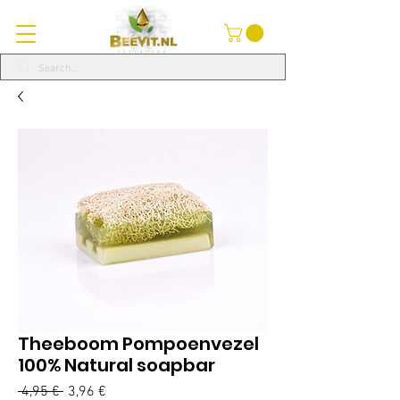
Theeboom Pompoenvezel
100% Natural soapbar
Precio
Precio
 4,95 € 
3,96 €