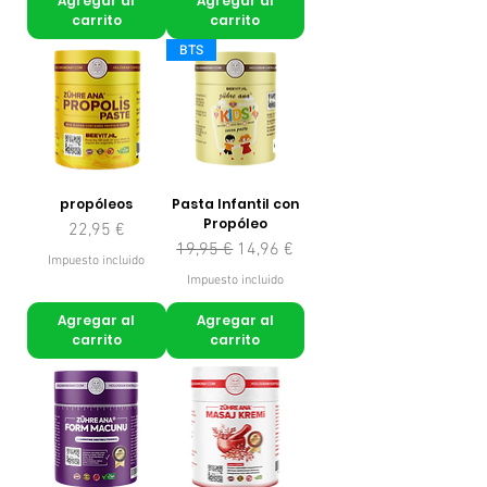
Agregar al
Agregar al
carrito
carrito
BTS
propóleos
Pasta Infantil con
Propóleo
Precio
22,95 €
Precio
Precio de oferta
19,95 €
14,96 €
Impuesto incluido
Impuesto incluido
Agregar al
Agregar al
carrito
carrito