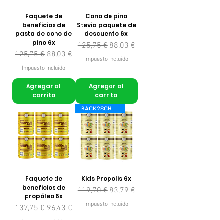
Paquete de
Cono de pino
beneficios de
Stevia paquete de
pasta de cono de
descuento 6x
pino 6x
Precio
Precio de oferta
125,75 €
88,03 €
Precio
Precio de oferta
125,75 €
88,03 €
Impuesto incluido
Impuesto incluido
Agregar al
Agregar al
carrito
carrito
BACK2SCHOOL
Paquete de
Kids Propolis 6x
beneficios de
Precio
Precio de oferta
119,70 €
83,79 €
propóleo 6x
Impuesto incluido
Precio
Precio de oferta
137,75 €
96,43 €