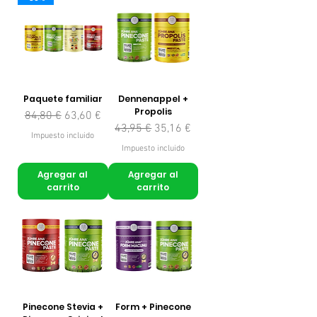
Paquete familiar
Dennenappel +
Propolis
Precio
Precio de oferta
84,80 €
63,60 €
Precio
Precio de oferta
43,95 €
35,16 €
Impuesto incluido
Impuesto incluido
Agregar al
Agregar al
carrito
carrito
Pinecone Stevia +
Form + Pinecone