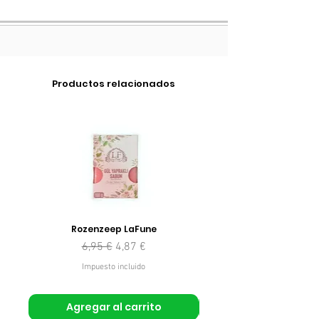
Productos relacionados
Rozenzeep LaFune
Precio
Precio de oferta
6,95 €
4,87 €
Impuesto incluido
Agregar al carrito