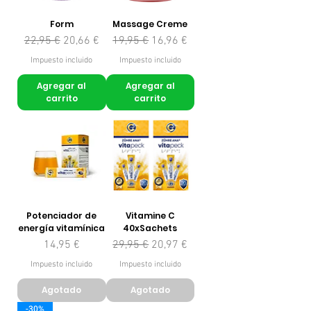
Form
Massage Creme
Precio
Precio de oferta
Precio
Precio de oferta
22,95 €
20,66 €
19,95 €
16,96 €
Impuesto incluido
Impuesto incluido
Agregar al
Agregar al
carrito
carrito
Potenciador de
Vitamine C
energía vitamínica
40xSachets
Precio
Precio
Precio de oferta
14,95 €
29,95 €
20,97 €
Impuesto incluido
Impuesto incluido
Agotado
Agotado
-30%