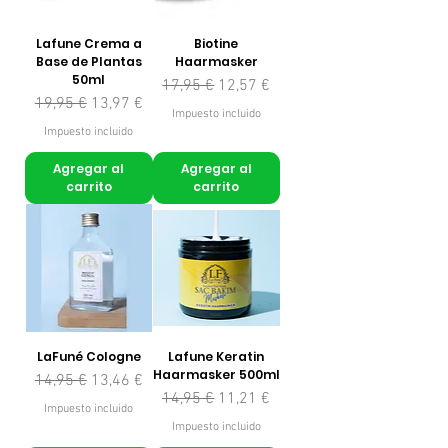
Lafune Crema a
Biotine
Base de Plantas
Haarmasker
50ml
Precio
Precio de oferta
17,95 €
12,57 €
Precio
Precio de oferta
19,95 €
13,97 €
Impuesto incluido
Impuesto incluido
Agregar al
Agregar al
carrito
carrito
LaFuné Cologne
Lafune Keratin
Haarmasker 500ml
Precio
Precio de oferta
14,95 €
13,46 €
Precio
Precio de oferta
14,95 €
11,21 €
Impuesto incluido
Impuesto incluido