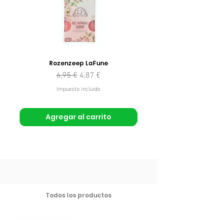
Rozenzeep LaFune
Precio
Precio de oferta
6,95 €
4,87 €
Impuesto incluido
Agregar al carrito
Todos los productos