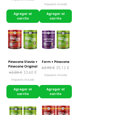
Impuesto incluido
Agregar al
Agregar al
carrito
carrito
Pinecone Stevia +
Form + Pinecone
Pinecone Original
Precio
Precio de oferta
43,90 €
35,12 €
Precio
Precio de oferta
42,00 €
33,60 €
Impuesto incluido
Impuesto incluido
Agregar al
Agregar al
carrito
carrito