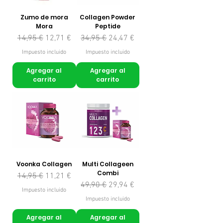
Zumo de mora
Collagen Powder
Mora
Peptide
Precio
Precio de oferta
Precio
Precio de oferta
14,95 €
12,71 €
34,95 €
24,47 €
Impuesto incluido
Impuesto incluido
Agregar al
Agregar al
carrito
carrito
Voonka Collagen
Multi Collageen
Combi
Precio
Precio de oferta
14,95 €
11,21 €
Precio
Precio de oferta
49,90 €
29,94 €
Impuesto incluido
Impuesto incluido
Agregar al
Agregar al