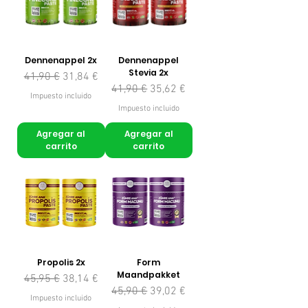
Dennenappel 2x
Dennenappel
Stevia 2x
Precio
Precio de oferta
41,90 €
31,84 €
Precio
Precio de oferta
41,90 €
35,62 €
Impuesto incluido
Impuesto incluido
Agregar al
Agregar al
carrito
carrito
Propolis 2x
Form
Maandpakket
Precio
Precio de oferta
45,95 €
38,14 €
Precio
Precio de oferta
45,90 €
39,02 €
Impuesto incluido