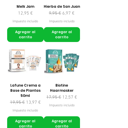
Melk Jam
Hierba de San Juan
Precio
Precio
Precio de oferta
12,95 €
9,95 €
6,97 €
Impuesto incluido
Impuesto incluido
Agregar al
Agregar al
carrito
carrito
Lafune Crema a
Biotine
Base de Plantas
Haarmasker
50ml
Precio
Precio de oferta
17,95 €
12,57 €
Precio
Precio de oferta
19,95 €
13,97 €
Impuesto incluido
Impuesto incluido
Agregar al
Agregar al
carrito
carrito