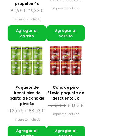
propóleo 4x
Impuesto incluido
Precio
Precio de oferta
91,95 €
76,32 €
Impuesto incluido
Agregar al
Agregar al
carrito
carrito
Paquete de
Cono de pino
beneficios de
Stevia paquete de
pasta de cono de
descuento 6x
pino 6x
Precio
Precio de oferta
125,75 €
88,03 €
Precio
Precio de oferta
125,75 €
88,03 €
Impuesto incluido
Impuesto incluido
Agregar al
Agregar al