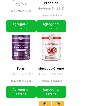
Propóleo
Precio
22,95 €
Precio
Precio de oferta
19,95 €
14,96 €
Impuesto incluido
Impuesto incluido
Agregar al
Agregar al
carrito
carrito
Form
Massage Creme
Precio
Precio de oferta
Precio
Precio de oferta
22,95 €
20,66 €
19,95 €
16,96 €
Impuesto incluido
Impuesto incluido
Agregar al
Agregar al
carrito
carrito