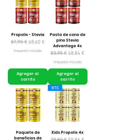
Propolis - Stevia
Pasta de cono de
pino Stevia
Precio
Precio de oferta
87,95 €
68,60 €
Advantage 4x
Impuesto incluido
Precio
Precio de oferta
83,95 €
68,84 €
Impuesto incluido
Agregar al
Agregar al
carrito
carrito
BTS
Paquete de
Kids Propolis 4x
beneficios de
Precio
Precio de oferta
79,80 €
55,86 €