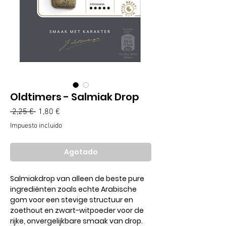
Oldtimers - Salmiak Drop
Precio
Precio
 2,25 € 
1,80 €
de
Impuesto incluido
oferta
Agotado
Salmiakdrop van alleen de beste pure
ingrediënten zoals echte Arabische
gom voor een stevige structuur en
zoethout en zwart-witpoeder voor de
rijke, onvergelijkbare smaak van drop.