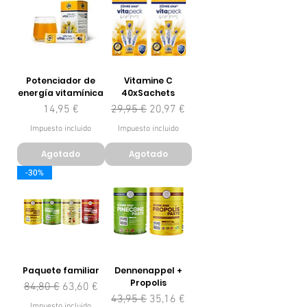
Potenciador de
Vitamine C
energía vitamínica
40xSachets
Precio
Precio
Precio de oferta
14,95 €
29,95 €
20,97 €
Impuesto incluido
Impuesto incluido
Agotado
Agotado
-30%
Paquete familiar
Dennenappel +
Propolis
Precio
Precio de oferta
84,80 €
63,60 €
Precio
Precio de oferta
43,95 €
35,16 €
Impuesto incluido