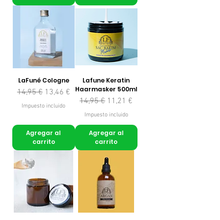
LaFuné Cologne
Lafune Keratin
Haarmasker 500ml
Precio
Precio de oferta
14,95 €
13,46 €
Precio
Precio de oferta
14,95 €
11,21 €
Impuesto incluido
Impuesto incluido
Agregar al
Agregar al
carrito
carrito