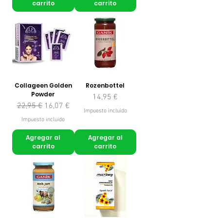
carrito
carrito
Collageen Golden
Rozenbottel
Powder
Precio
14,95 €
Precio
Precio de oferta
22,95 €
16,07 €
Impuesto incluido
Impuesto incluido
Agregar al
Agregar al
carrito
carrito