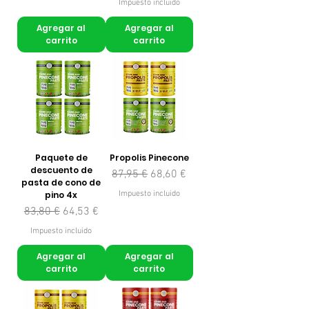
Impuesto incluido
Agregar al
Agregar al
carrito
carrito
Paquete de
Propolis Pinecone
descuento de
Precio
Precio de oferta
87,95 €
68,60 €
pasta de cono de
pino 4x
Impuesto incluido
Precio
Precio de oferta
83,80 €
64,53 €
Impuesto incluido
Agregar al
Agregar al
carrito
carrito