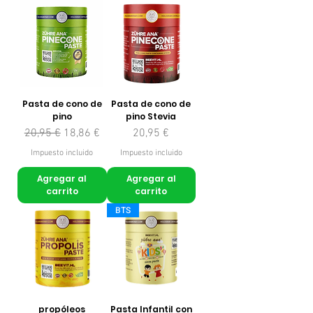
Pasta de cono de
Pasta de cono de
pino
pino Stevia
Precio
Precio de oferta
Precio
20,95 €
18,86 €
20,95 €
Impuesto incluido
Impuesto incluido
Agregar al
Agregar al
carrito
carrito
BTS
propóleos
Pasta Infantil con