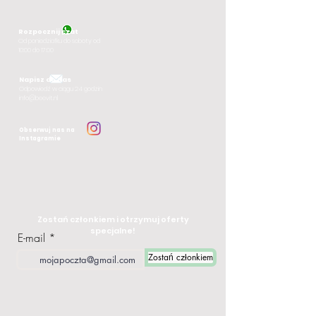
Rozpocznij czat
Od poniedziałku
do soboty od
10:00 do 17:00
Napisz do nas
Odpowiedź w ciągu 24 godzin
info@beevit.nl
Obserwuj nas na
Instagramie
Zostań członkiem i otrzymuj oferty
specjalne!
E-mail
Zostań członkiem