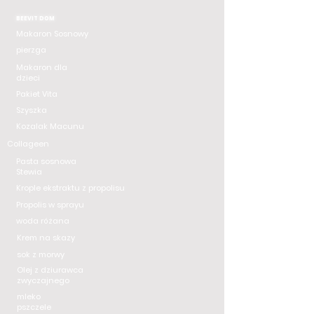
BEEVIT DOM
Makaron Sosnowy
pierzga
Makaron dla
dzieci
Pakiet Vita
Szyszka
Kozalak Macunu
Collageen
Pasta sosnowa
Stewia
Krople ekstraktu z propolisu
Propolis w sprayu
woda różana
Krem na skazy
sok z morwy
Olej z dziurawca
zwyczajnego
mleko
pszczele