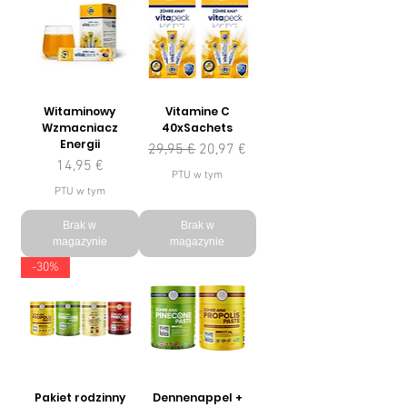
Witaminowy
Vitamine C
Wzmacniacz
40xSachets
Energii
Regularna cena
Cena rabatowa
29,95 €
20,97 €
Cena
14,95 €
PTU w tym
PTU w tym
Brak w
Brak w
magazynie
magazynie
-30%
Pakiet rodzinny
Dennenappel +