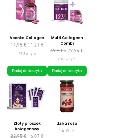
Voonka Collagen
Multi Collageen
Combi
Regularna cena
Cena rabatowa
14,95 €
11,21 €
Regularna cena
Cena rabatowa
49,90 €
29,94 €
PTU w tym
PTU w tym
Dodaj do koszyka
Dodaj do koszyka
Złoty proszek
dzika róża
kolagenowy
Cena
14,95 €
Regularna cena
Cena rabatowa
22,95 €
16,07 €