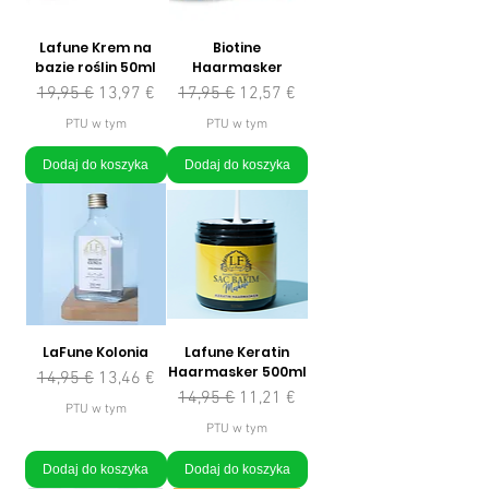
Lafune Krem na
Biotine
bazie roślin 50ml
Haarmasker
Regularna cena
Cena rabatowa
Regularna cena
Cena rabatowa
19,95 €
13,97 €
17,95 €
12,57 €
PTU w tym
PTU w tym
Dodaj do koszyka
Dodaj do koszyka
LaFune Kolonia
Lafune Keratin
Haarmasker 500ml
Regularna cena
Cena rabatowa
14,95 €
13,46 €
Regularna cena
Cena rabatowa
14,95 €
11,21 €
PTU w tym
PTU w tym
Dodaj do koszyka
Dodaj do koszyka