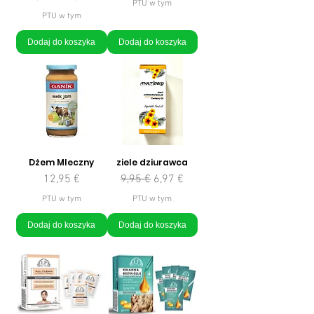
PTU w tym
PTU w tym
Dodaj do koszyka
Dodaj do koszyka
Dżem Mleczny
ziele dziurawca
Cena
Regularna cena
Cena rabatowa
12,95 €
9,95 €
6,97 €
PTU w tym
PTU w tym
Dodaj do koszyka
Dodaj do koszyka