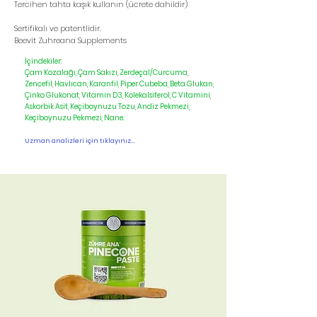
Tercihen tahta kaşık kullanın (ücrete dahildir)
Sertifikalı ve patentlidir.
Beevit Zuhreana Supplements
İçindekiler:
Çam Kozalağı, Çam Sakızı, Zerdeçal/Curcuma,
Zencefil, Havlıcan, Karanfil, Piper Cubeba, Beta Glukan,
Çinko Glukonat, Vitamin D3, Kolekalsiferol, C Vitamini,
Askorbik Asit, Keçiboynuzu Tozu, Andiz Pekmezi,
Keçiboynuzu Pekmezi, Nane.
Uzman analizleri için tıklayınız...