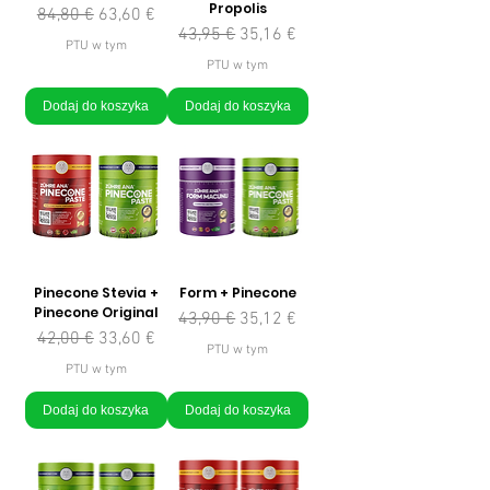
Propolis
Regularna cena
Cena rabatowa
84,80 €
63,60 €
Regularna cena
Cena rabatowa
43,95 €
35,16 €
PTU w tym
PTU w tym
Dodaj do koszyka
Dodaj do koszyka
Pinecone Stevia +
Form + Pinecone
Pinecone Original
Regularna cena
Cena rabatowa
43,90 €
35,12 €
Regularna cena
Cena rabatowa
42,00 €
33,60 €
PTU w tym
PTU w tym
Dodaj do koszyka
Dodaj do koszyka