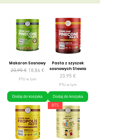
Makaron Sosnowy
Pasta z szyszek
sosnowych Stewia
Regularna cena
Cena rabatowa
20,95 €
18,86 €
Cena
20,95 €
PTU w tym
PTU w tym
Dodaj do koszyka
Dodaj do koszyka
BTS