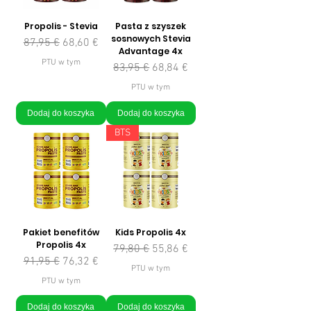
Propolis - Stevia
Pasta z szyszek
sosnowych Stevia
Regularna cena
Cena rabatowa
87,95 €
68,60 €
Advantage 4x
PTU w tym
Regularna cena
Cena rabatowa
83,95 €
68,84 €
PTU w tym
Dodaj do koszyka
Dodaj do koszyka
BTS
Pakiet benefitów
Kids Propolis 4x
Propolis 4x
Regularna cena
Cena rabatowa
79,80 €
55,86 €
Regularna cena
Cena rabatowa
91,95 €
76,32 €
PTU w tym
PTU w tym
Dodaj do koszyka
Dodaj do koszyka