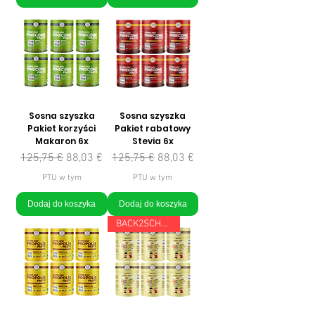
Sosna szyszka
Sosna szyszka
Pakiet korzyści
Pakiet rabatowy
Makaron 6x
Stevia 6x
Regularna cena
Cena rabatowa
Regularna cena
Cena rabatowa
125,75 €
88,03 €
125,75 €
88,03 €
PTU w tym
PTU w tym
Dodaj do koszyka
Dodaj do koszyka
BACK2SCHOOL