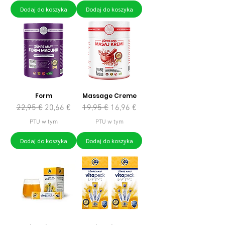
Dodaj do koszyka
Dodaj do koszyka
Form
Massage Creme
Regularna cena
Cena rabatowa
Regularna cena
Cena rabatowa
22,95 €
20,66 €
19,95 €
16,96 €
PTU w tym
PTU w tym
Dodaj do koszyka
Dodaj do koszyka