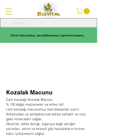
100% naturalny, certyfikowany i opatentowany
Kozalak Macunu
Çam kozalağı Kozalak Macunu
% 100 doğal malzemeler ve enfes tat!
cam kozalağı macunumuz özel bileşenler içerir.
Antioksidan ve antibakteriyel etkiye sahiptir ve size
gekli mineralleri sağlar.
Oksürük, nefes darlığı, sigaraya bağlı akciğer
sorunları, astım ve bronşit gibi hastalıkların hızlıve
kalıcı iyileşmesini sağlar.