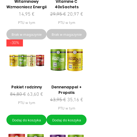
Witaminowy
Vitamine C
Wzmacniacz Energii
40xSachets
Cena
Regularna cena
Cena rabatowa
14,95 €
29,95 €
20,97 €
PTU w tym
PTU w tym
Brak w magazynie
Brak w magazynie
-30%
Pakiet rodzinny
Dennenappel +
Propolis
Regularna cena
Cena rabatowa
84,80 €
63,60 €
Regularna cena
Cena rabatowa
43,95 €
35,16 €
PTU w tym
PTU w tym
Dodaj do koszyka
Dodaj do koszyka