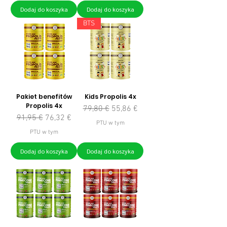
Dodaj do koszyka
Dodaj do koszyka
BTS
Pakiet benefitów
Kids Propolis 4x
Propolis 4x
Regularna cena
Cena rabatowa
79,80 €
55,86 €
Regularna cena
Cena rabatowa
91,95 €
76,32 €
PTU w tym
PTU w tym
Dodaj do koszyka
Dodaj do koszyka