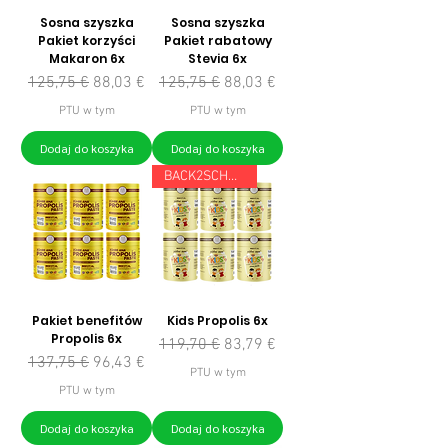
Sosna szyszka
Sosna szyszka
Pakiet korzyści
Pakiet rabatowy
Makaron 6x
Stevia 6x
Regularna cena
Cena rabatowa
Regularna cena
Cena rabatowa
125,75 €
88,03 €
125,75 €
88,03 €
PTU w tym
PTU w tym
Dodaj do koszyka
Dodaj do koszyka
BACK2SCHOOL
Pakiet benefitów
Kids Propolis 6x
Propolis 6x
Regularna cena
Cena rabatowa
119,70 €
83,79 €
Regularna cena
Cena rabatowa
137,75 €
96,43 €
PTU w tym
PTU w tym
Dodaj do koszyka
Dodaj do koszyka