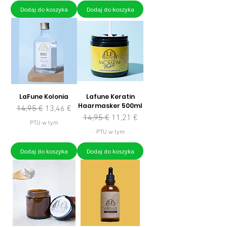
Dodaj do koszyka
Dodaj do koszyka
LaFune Kolonia
Lafune Keratin
Haarmasker 500ml
Regularna cena
Cena rabatowa
14,95 €
13,46 €
Regularna cena
Cena rabatowa
14,95 €
11,21 €
PTU w tym
PTU w tym
Dodaj do koszyka
Dodaj do koszyka