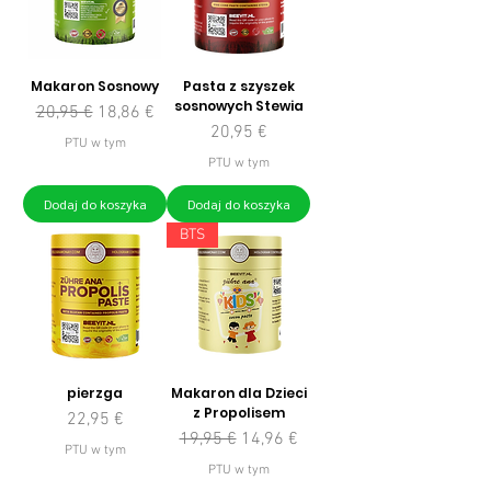
Makaron Sosnowy
Pasta z szyszek
sosnowych Stewia
Regularna cena
Cena rabatowa
20,95 €
18,86 €
Cena
20,95 €
PTU w tym
PTU w tym
Dodaj do koszyka
Dodaj do koszyka
BTS
pierzga
Makaron dla Dzieci
z Propolisem
Cena
22,95 €
Regularna cena
Cena rabatowa
19,95 €
14,96 €
PTU w tym
PTU w tym