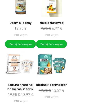
Dżem Mleczny
ziele dziurawca
Cena
Regularna cena
Cena rabatowa
12,95 €
9,95 €
6,97 €
PTU w tym
PTU w tym
Dodaj do koszyka
Dodaj do koszyka
Lafune Krem na
Biotine Haarmasker
bazie roślin 50ml
Regularna cena
Cena rabatowa
17,95 €
12,57 €
Regularna cena
Cena rabatowa
19,95 €
13,97 €
PTU w tym
PTU w tym