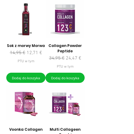
Sok z morwy Morwa
Collagen Powder
Peptide
Regularna cena
Cena rabatowa
14,95 €
12,71 €
Regularna cena
Cena rabatowa
34,95 €
24,47 €
PTU w tym
PTU w tym
Dodaj do koszyka
Dodaj do koszyka
Voonka Collagen
Multi Collageen