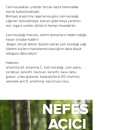
Cam kozalakları yıllardır birçok ilaçta hammadde
olarak kullanılmaktadır.
Bilimsel araştırma raporlarına göre çam kozalağı
ciğerleri temizlemeye, katranı gidermeye yardımcı
olur, sigara içenler etkilerini hemen hissederler.
Çam kozalağı macunu, zehirli dumanların neden olduğu
hasarı ortadan kaldırır
„Bugün, birçok doktor düzenli olarak çam kozalağı yağı
tüketen kişilerin hastalanma olasılığının daha düşük
olduğunu iddia ediyor.”
Indekiler:
witamina d3, witamina C, Çam kozalağı, çam sakızı,
zerdeçal, zencefil, havlıcan, karanfil, kava, beta-
glukan, çinko glukonat, kolekalsiferol (D3 vitamini),
askorbik asit (C witamina), keçiiznuzu tozu,