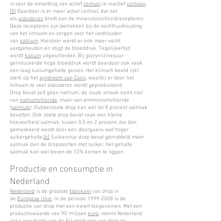
is voor de omzetting van actief
cortisol
in inactief
cortison
.
[5]
Daardoor is er meer actief cortisol, dat net
als
aldosteron
bindt aan de mineralocorticoïdreceptoren.
Deze receptoren zijn betrokken bij de vochthuishouding
van het lichaam en zorgen voor het vasthouden
van
natrium
. Hierdoor wordt er ook meer vocht
vastgehouden en stijgt de bloeddruk. Tegelijkertijd
wordt
kalium
uitgescheiden. Bij glycyrrizinezuur-
geïnduceerde hoge bloeddruk wordt daardoor ook vaak
een laag kaliumgehalte gezien. Het klinisch beeld lijkt
sterk op het
syndroom van Conn
, waarbij er door het
lichaam te veel aldosteron wordt geproduceerd.
Drop bevat zelf geen natrium; de zoute smaak komt niet
van
natriumchloride
, maar van ammoniumchloride
(
salmiak
). Dubbelzoute drop kan wel tot 8 procent salmiak
bevatten. Ook zoete drop bevat vaak een kleine
hoeveelheid salmiak, tussen 0.5 en 2 procent, die dan
gemaskeerd wordt door een doorgaans wat hoger
suikergehalte.
[6]
Suikervrije drop bevat gemiddeld meer
salmiak dan de dropsoorten met suiker, het gehalte
salmiak kan wel boven de 10% komen te liggen.
Productie en consumptie in
Nederland
Nederland
is de grootste
fabrikant
van drop in
de
Europese Unie
. In de periode 1999-2008 is de
productie van drop met een kwart toegenomen. Met een
productiewaarde van 90 miljoen
euro
, neemt Nederland