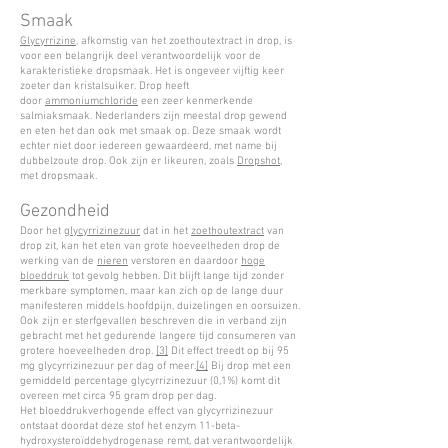
Smaak
Glycyrrizine
, afkomstig van het zoethoutextract in drop, is
voor een belangrijk deel verantwoordelijk voor de
karakteristieke dropsmaak. Het is ongeveer vijftig keer
zoeter dan kristalsuiker. Drop heeft
door
ammoniumchloride
een zeer kenmerkende
salmiaksmaak. Nederlanders zijn meestal drop gewend
en eten het dan ook met smaak op. Deze smaak wordt
echter niet door iedereen gewaardeerd, met name bij
dubbelzoute drop. Ook zijn er likeuren, zoals
Dropshot
,
met dropsmaak.
Gezondheid
Door het
glycyrrizinezuur
dat in het
zoethoutextract
van
drop zit, kan het eten van grote hoeveelheden drop de
werking van de
nieren
verstoren en daardoor
hoge
bloeddruk
tot gevolg hebben. Dit blijft lange tijd zonder
merkbare symptomen, maar kan zich op de lange duur
manifesteren middels hoofdpijn, duizelingen en oorsuizen.
Ook zijn er sterfgevallen beschreven die in verband zijn
gebracht met het gedurende langere tijd consumeren van
grotere hoeveelheden drop.
[3]
Dit effect treedt op bij 95
mg glycyrrizinezuur per dag of meer.
[4]
Bij drop met een
gemiddeld percentage glycyrrizinezuur (0,1%) komt dit
overeen met circa 95 gram drop per dag.
Het bloeddrukverhogende effect van glycyrrizinezuur
ontstaat doordat deze stof het enzym 11-beta-
hydroxysteroïddehydrogenase remt, dat verantwoordelijk