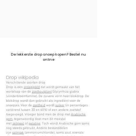
​De lekkerste drop snoep kopen? Bestel nu
online
Drop wikipedia
Verschillende soorten drop
Drop is een
snoepgoed
dat wordt gemaakt van het
wortelsap van de
zoethoutplant
Glycyrrhiza glabra
(vlinderbloemfamilie). De zuivere vorm heet blokdrop. De
blokdrop wordt dan gebruikt als ingrediënt voor de
snoepjes. Voor de
zoetheid
wordt
suiker
(in percentages
variërend tussen 30 en 60%) of een andere zoetstof
toegevoegd. Vroeger bond men de drop met
Arabische
gom
, tegenwoordig doet men dit meestal
met
zetmeel
of
gelatine
. Toch wordt Arabische gom soms
nog steeds gebruikt. Andere bestanddelen
zijn
salmiak
(ammoniumchloride), soms zout, evenals