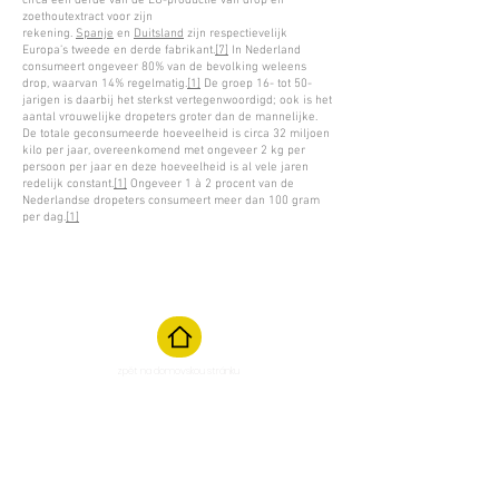
circa een derde van de EU-productie van drop en
zoethoutextract voor zijn
rekening.
Spanje
en
Duitsland
zijn respectievelijk
Europa’s tweede en derde fabrikant.
[7]
In Nederland
consumeert ongeveer 80% van de bevolking weleens
drop, waarvan 14% regelmatig.
[1]
De groep 16- tot 50-
jarigen is daarbij het sterkst vertegenwoordigd; ook is het
aantal vrouwelijke dropeters groter dan de mannelijke.
De totale geconsumeerde hoeveelheid is circa 32 miljoen
kilo per jaar, overeenkomend met ongeveer 2 kg per
persoon per jaar en deze hoeveelheid is al vele jaren
redelijk constant.
[1]
Ongeveer 1 à 2 procent van de
Nederlandse dropeters consumeert meer dan 100 gram
per dag.
[1]
zpět na domovskou stránku