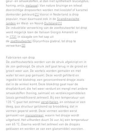
geur- en smaakstoffen, al dan niet synthetisch (eucalyptus,
honing, anijs,
melasse
). Van nature bruinige en ietwat
doorzichtige dropsoorten worden met koolstof of karamel
donkerder gekleurd.
[1]
Vooral in Nederland is drop
populair, maar daarnaast ook in de
Scandinavische
landen
en West- en Noord-
Duitsland
.
[1]
De industriële verwerking van de zoethoutwortel tot drop
werd mogelijk toen de Italiaan Giorgio Amarelli er
in
1731
in slaagde om het sap uit
de
zoethoutwortel
(Glycyrrhiza glabra), tot drop te
verwerken.
[2]
Fabriceren van drop
De zoethoutwortels worden van de struik afgeknipt en in
de zon gedroogd. De struik zelf gaat terug in de grond en
groeit weer aan. De wortels worden gemalen en met
water tot een pap gemaakt. Deze wordt gefilterd en
ingedikt tot blokdrop, een geconcentreerd dropje zoals
dat in de winkel komt. Deze blokdrop gaat naar de
dropfabrikant, die het weer verdunt en mengt met andere
smaakstoffen (honing, salmiak) en verdikkingsmiddelen
(zoals gemodificeerd zetmeel). Bij een temperatuur van
135 °C gaat het zetmeel
verstijfselen
, en ontstaat er een
deeg, qua structuur gelijkend op brooddeeg, dat in
vormen geperst wordt. Deze vormen worden eerst
gemaakt van
maiszetmeel
, waarin het dropje wordt
uitgehard. Het uitharden duurt 36 uur, bij een temperatuur
van 65 °C. Daarna wordt het zetmeel van de dropjes
geblazen en worden ze van een glansmiddel voorzien.