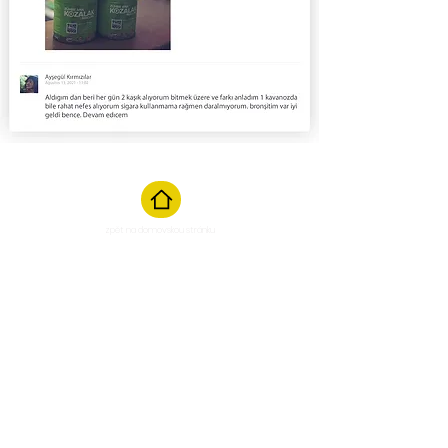
zpět na domovskou stránku
Začít konverzaci
Pondělí
až sobota od 10:00 do 17:00
Napište nám
Odpověď do 24 hodin
info@beevit.nl