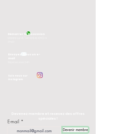
Démarrer la discussion
M
Manic Lundi / Samedi de 10h00 à
17h00
Envoyez-nous un e-
mail
Réponse sous 24h
Suis nous sur
instagram
Devenez membre et recevez des offres
spéciales !
E-mail
Devenir membre