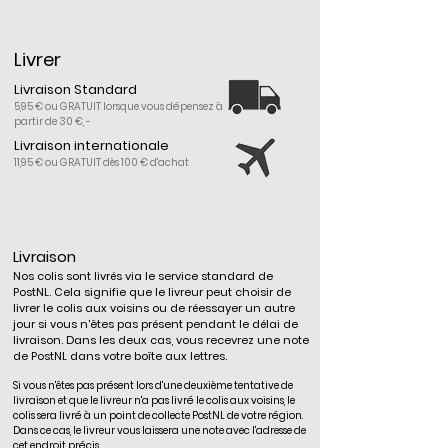
Livrer
Livraison Standard
5,95 € ou GRATUIT lorsque vous dépensez à
partir de 30 €, -
Livraison internationale
11,95 € ou GRATUIT dès 100 € d'achat
Livraison
Nos colis sont livrés via le service standard de
PostNL. Cela signifie que le livreur peut choisir de
livrer le colis aux voisins ou de réessayer un autre
jour si vous n'êtes pas présent pendant le délai de
livraison. Dans les deux cas, vous recevrez une note
de PostNL dans votre boîte aux lettres.
Si vous n'êtes pas présent lors d'une deuxième tentative de
livraison et que le livreur n'a pas livré le colis aux voisins, le
colis sera livré à un point de collecte PostNL de votre région.
Dans ce cas, le livreur vous laissera une note avec l'adresse de
cet endroit précis.