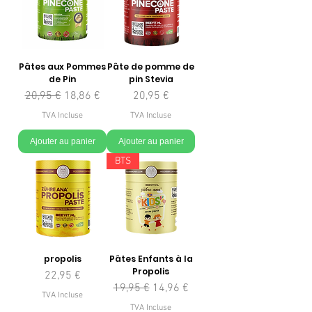
Pâtes aux Pommes
Pâte de pomme de
de Pin
pin Stevia
Prix original
Prix promotionnel
Prix
20,95 €
18,86 €
20,95 €
TVA Incluse
TVA Incluse
Ajouter au panier
Ajouter au panier
BTS
propolis
Pâtes Enfants à la
Propolis
Prix
22,95 €
Prix original
Prix promotionnel
19,95 €
14,96 €
TVA Incluse
TVA Incluse