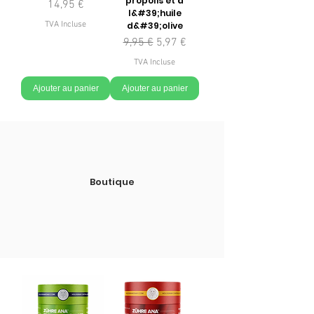
propolis et à
Prix
14,95 €
l&#39;huile
TVA Incluse
d&#39;olive
Prix original
Prix promotionnel
9,95 €
5,97 €
TVA Incluse
Ajouter au panier
Ajouter au panier
Boutique