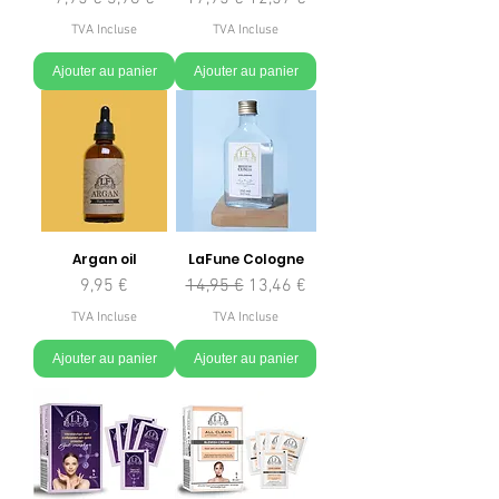
TVA Incluse
TVA Incluse
Ajouter au panier
Ajouter au panier
Argan oil
LaFune Cologne
Prix
Prix original
Prix promotionnel
9,95 €
14,95 €
13,46 €
TVA Incluse
TVA Incluse
Ajouter au panier
Ajouter au panier