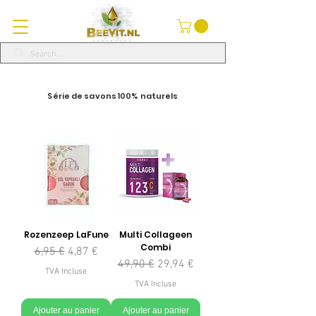
Série de savons 100% naturels
Rozenzeep LaFune
Multi Collageen
Combi
Prix original
Prix promotionnel
6,95 €
4,87 €
Prix original
Prix promotionnel
49,90 €
29,94 €
TVA Incluse
TVA Incluse
Ajouter au panier
Ajouter au panier