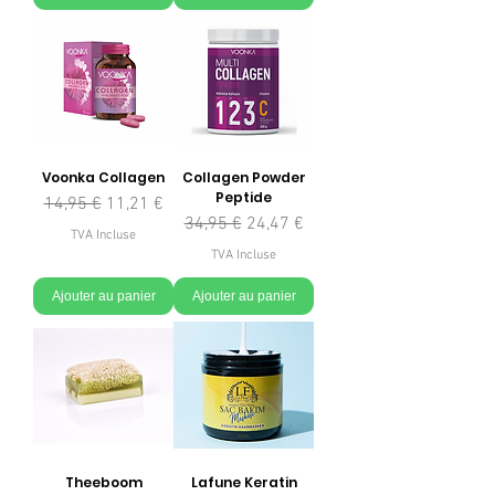
Voonka Collagen
Collagen Powder
Peptide
Prix original
Prix promotionnel
14,95 €
11,21 €
Prix original
Prix promotionnel
34,95 €
24,47 €
TVA Incluse
TVA Incluse
Ajouter au panier
Ajouter au panier
Theeboom
Lafune Keratin