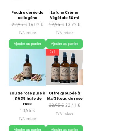
Poudre dorée de
Lafune Crème
collagène
Végétale 50 ml
Prix original
Prix promotionnel
Prix original
Prix promotionnel
22,95 €
16,07 €
19,95 €
13,97 €
TVA Incluse
TVA Incluse
Ajouter au panier
Ajouter au panier
2+1
Eau de rose pure à
Offre groupée à
l&#39;huile de
l&#39;eau de rose
rose
Prix original
Prix promotionnel
32,95 €
22,41 €
Prix
10,95 €
TVA Incluse
TVA Incluse
Ajouter au panier
Ajouter au panier