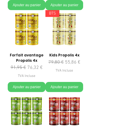
Ajouter au panier
Ajouter au panier
BTS
Forfait avantage
Kids Propolis 4x
Propolis 4x
Prix original
Prix promotionnel
79,80 €
55,86 €
Prix original
Prix promotionnel
91,95 €
76,32 €
TVA Incluse
TVA Incluse
Ajouter au panier
Ajouter au panier