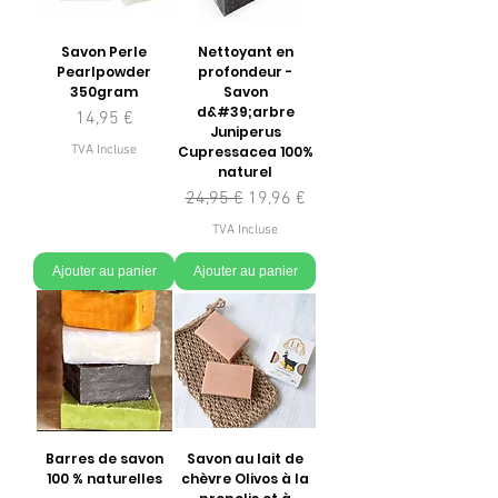
Savon Perle
Nettoyant en
Pearlpowder
profondeur -
350gram
Savon
d&#39;arbre
Prix
14,95 €
Juniperus
TVA Incluse
Cupressacea 100%
naturel
Prix original
Prix promotionnel
24,95 €
19,96 €
TVA Incluse
Ajouter au panier
Ajouter au panier
Barres de savon
Savon au lait de
100 % naturelles
chèvre Olivos à la