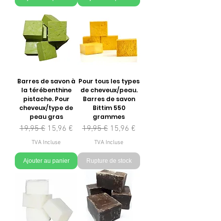
Barres de savon à
Pour tous les types
la térébenthine
de cheveux/peau.
pistache. Pour
Barres de savon
cheveux/type de
Bittim 550
peau gras
grammes
Prix original
Prix promotionnel
Prix original
Prix promotionnel
19,95 €
15,96 €
19,95 €
15,96 €
TVA Incluse
TVA Incluse
Ajouter au panier
Rupture de stock