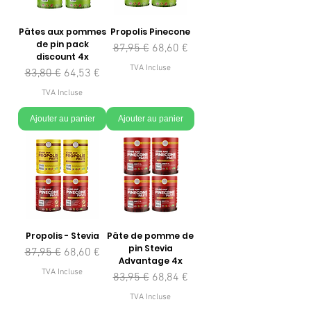
Pâtes aux pommes
Propolis Pinecone
de pin pack
Prix original
Prix promotionnel
87,95 €
68,60 €
discount 4x
TVA Incluse
Prix original
Prix promotionnel
83,80 €
64,53 €
TVA Incluse
Ajouter au panier
Ajouter au panier
Propolis - Stevia
Pâte de pomme de
pin Stevia
Prix original
Prix promotionnel
87,95 €
68,60 €
Advantage 4x
TVA Incluse
Prix original
Prix promotionnel
83,95 €
68,84 €
TVA Incluse