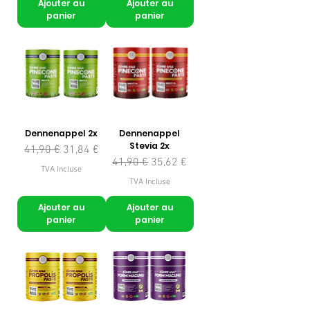
Ajouter au
Ajouter au
panier
panier
Dennenappel 2x
Dennenappel
Stevia 2x
Prix original
Prix promotionnel
41,90 €
31,84 €
Prix original
Prix promotionnel
41,90 €
35,62 €
TVA Incluse
TVA Incluse
Ajouter au
Ajouter au
panier
panier