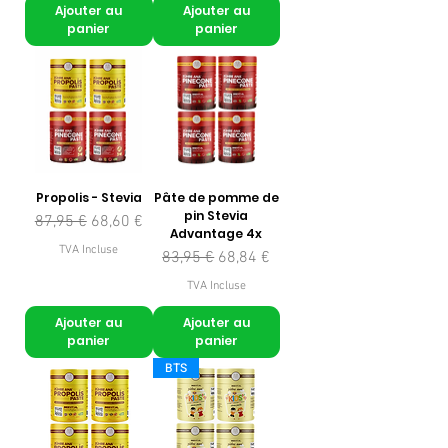
Ajouter au
Ajouter au
panier
panier
Propolis - Stevia
Pâte de pomme de
pin Stevia
Prix original
Prix promotionnel
87,95 €
68,60 €
Advantage 4x
TVA Incluse
Prix original
Prix promotionnel
83,95 €
68,84 €
TVA Incluse
Ajouter au
Ajouter au
panier
panier
BTS