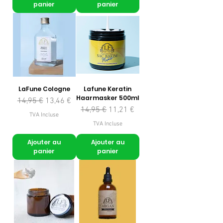
panier
panier
LaFune Cologne
Lafune Keratin
Haarmasker 500ml
Prix original
Prix promotionnel
14,95 €
13,46 €
Prix original
Prix promotionnel
14,95 €
11,21 €
TVA Incluse
TVA Incluse
Ajouter au
Ajouter au
panier
panier