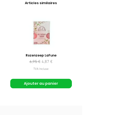
Articles similaires
Rozenzeep LaFune
Prix original
Prix promotionnel
6,95 €
4,87 €
TVA Incluse
Ajouter au panier