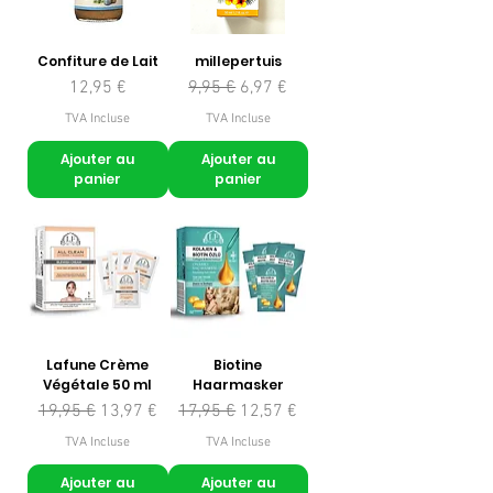
Confiture de Lait
millepertuis
Prix
Prix original
Prix promotionnel
12,95 €
9,95 €
6,97 €
TVA Incluse
TVA Incluse
Ajouter au
Ajouter au
panier
panier
Lafune Crème
Biotine
Végétale 50 ml
Haarmasker
Prix original
Prix promotionnel
Prix original
Prix promotionnel
19,95 €
13,97 €
17,95 €
12,57 €
TVA Incluse
TVA Incluse
Ajouter au
Ajouter au