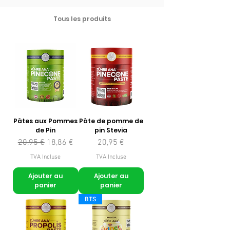
Tous les produits
Pâtes aux Pommes
Pâte de pomme de
de Pin
pin Stevia
Prix original
Prix promotionnel
Prix
20,95 €
18,86 €
20,95 €
TVA Incluse
TVA Incluse
Ajouter au
Ajouter au
panier
panier
BTS