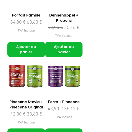
Forfait Famille
Dennenappel +
Propolis
Prix original
Prix promotionnel
84,80 €
63,60 €
Prix original
Prix promotionnel
43,95 €
35,16 €
TVA Incluse
TVA Incluse
Ajouter au
Ajouter au
panier
panier
Pinecone Stevia +
Form + Pinecone
Pinecone Original
Prix original
Prix promotionnel
43,90 €
35,12 €
Prix original
Prix promotionnel
42,00 €
33,60 €
TVA Incluse
TVA Incluse