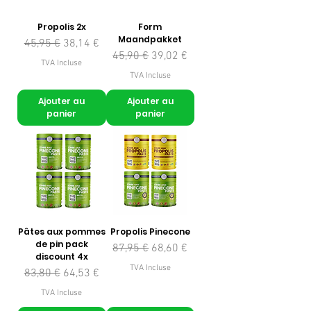
Propolis 2x
Form
Maandpakket
Prix original
Prix promotionnel
45,95 €
38,14 €
Prix original
Prix promotionnel
45,90 €
39,02 €
TVA Incluse
TVA Incluse
Ajouter au
Ajouter au
panier
panier
Pâtes aux pommes
Propolis Pinecone
de pin pack
Prix original
Prix promotionnel
87,95 €
68,60 €
discount 4x
TVA Incluse
Prix original
Prix promotionnel
83,80 €
64,53 €
TVA Incluse