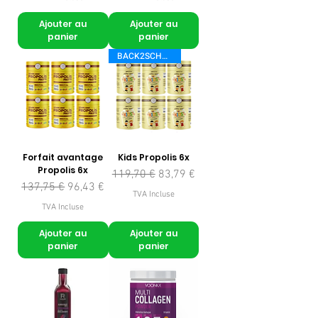
Ajouter au
Ajouter au
panier
panier
BACK2SCHOOL
Forfait avantage
Kids Propolis 6x
Propolis 6x
Prix original
Prix promotionnel
119,70 €
83,79 €
Prix original
Prix promotionnel
137,75 €
96,43 €
TVA Incluse
TVA Incluse
Ajouter au
Ajouter au
panier
panier