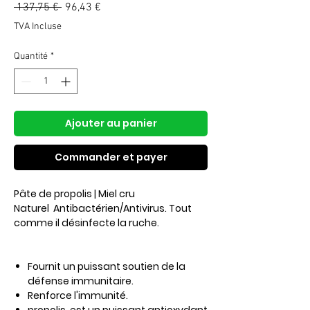
Prix
Prix
 137,75 € 
96,43 €
original
promotionnel
TVA Incluse
Quantité
*
Ajouter au panier
Commander et payer
Pâte de propolis | Miel cru
Naturel Antibactérien/Antivirus. Tout
comme il désinfecte la ruche.
Fournit un puissant soutien de la
défense immunitaire.
Renforce l'immunité.