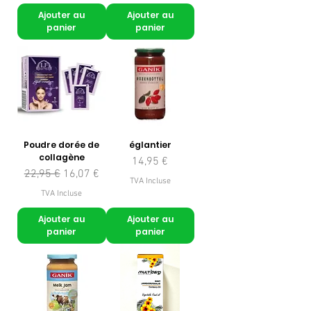
Ajouter au
Ajouter au
panier
panier
Poudre dorée de
églantier
collagène
Prix
14,95 €
Prix original
Prix promotionnel
22,95 €
16,07 €
TVA Incluse
TVA Incluse
Ajouter au
Ajouter au
panier
panier