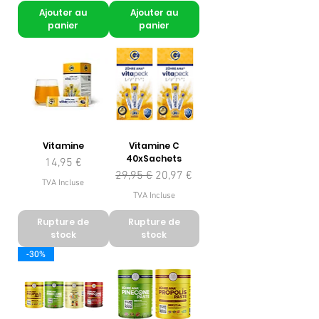
Ajouter au
Ajouter au
panier
panier
Vitamine
Vitamine C
40xSachets
Prix
14,95 €
Prix original
Prix promotionnel
29,95 €
20,97 €
TVA Incluse
TVA Incluse
Rupture de
Rupture de
stock
stock
-30%