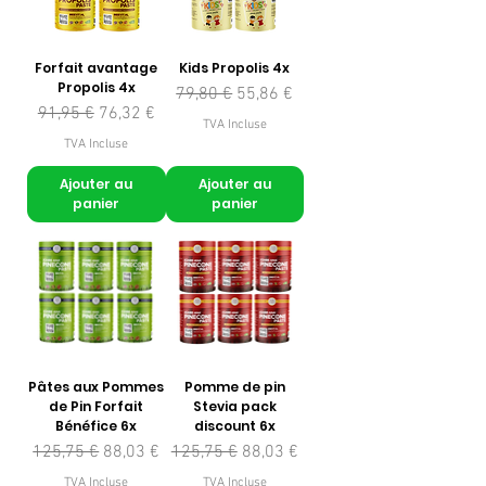
Forfait avantage
Kids Propolis 4x
Propolis 4x
Prix original
Prix promotionnel
79,80 €
55,86 €
Prix original
Prix promotionnel
91,95 €
76,32 €
TVA Incluse
TVA Incluse
Ajouter au
Ajouter au
panier
panier
Pâtes aux Pommes
Pomme de pin
de Pin Forfait
Stevia pack
Bénéfice 6x
discount 6x
Prix original
Prix promotionnel
Prix original
Prix promotionnel
125,75 €
88,03 €
125,75 €
88,03 €
TVA Incluse
TVA Incluse