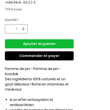
Prix
Prix
 125,75 € 
88,03 €
original
promotionnel
TVA Incluse
Quantité
*
Ajouter au panier
Commander et payer
Pomme de pin - Pomme de pin -
Kozalak
Des ingrédients 100% naturels et un
goût délicieux ! Riche en vitamines et
minéraux.
A un effet antioxydant et
antibactérien.