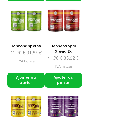
Dennenappel 2x
Dennenappel
Stevia 2x
Prix original
Prix promotionnel
41,90 €
31,84 €
Prix original
Prix promotionnel
41,90 €
35,62 €
TVA Incluse
TVA Incluse
Ajouter au
Ajouter au
panier
panier