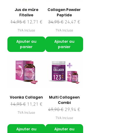
Jus de mûre
Collagen Powder
Fitalive
Peptide
Prix original
Prix promotionnel
Prix original
Prix promotionnel
14,95 €
12,71 €
34,95 €
24,47 €
TVA Incluse
TVA Incluse
Ajouter au
Ajouter au
panier
panier
Voonka Collagen
Multi Collageen
Combi
Prix original
Prix promotionnel
14,95 €
11,21 €
Prix original
Prix promotionnel
49,90 €
29,94 €
TVA Incluse
TVA Incluse
Ajouter au
Ajouter au