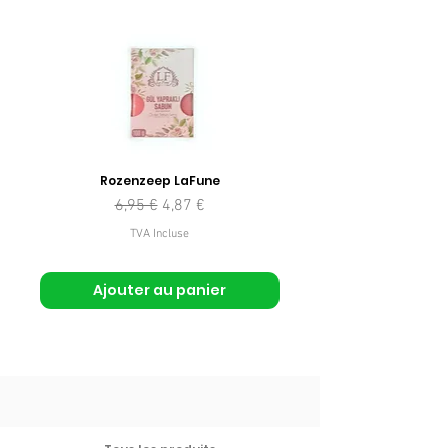
Rozenzeep LaFune
Prix original
Prix promotionnel
6,95 €
4,87 €
TVA Incluse
Ajouter au panier