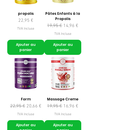
propolis
Pâtes Enfants à la
Propolis
Prix
22,95 €
Prix original
Prix promotionnel
19,95 €
14,96 €
TVA Incluse
TVA Incluse
Ajouter au
Ajouter au
panier
panier
Form
Massage Creme
Prix original
Prix promotionnel
Prix original
Prix promotionnel
22,95 €
20,66 €
19,95 €
16,96 €
TVA Incluse
TVA Incluse
Ajouter au
Ajouter au