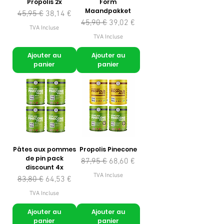
Propolis 2x
Form
Maandpakket
Prix original
Prix promotionnel
45,95 €
38,14 €
Prix original
Prix promotionnel
45,90 €
39,02 €
TVA Incluse
TVA Incluse
Ajouter au
Ajouter au
panier
panier
Pâtes aux pommes
Propolis Pinecone
de pin pack
Prix original
Prix promotionnel
87,95 €
68,60 €
discount 4x
TVA Incluse
Prix original
Prix promotionnel
83,80 €
64,53 €
TVA Incluse
Ajouter au
Ajouter au
panier
panier