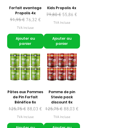
Forfait avantage
Kids Propolis 4x
Propolis 4x
Prix original
Prix promotionnel
79,80 €
55,86 €
Prix original
Prix promotionnel
91,95 €
76,32 €
TVA Incluse
TVA Incluse
Ajouter au
Ajouter au
panier
panier
Pâtes aux Pommes
Pomme de pin
de Pin Forfait
Stevia pack
Bénéfice 6x
discount 6x
Prix original
Prix promotionnel
Prix original
Prix promotionnel
125,75 €
88,03 €
125,75 €
88,03 €
TVA Incluse
TVA Incluse
Ajouter au
Ajouter au