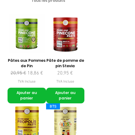
Tous les produits
Pâtes aux Pommes
Pâte de pomme de
de Pin
pin Stevia
Prix original
Prix promotionnel
Prix
20,95 €
18,86 €
20,95 €
TVA Incluse
TVA Incluse
Ajouter au
Ajouter au
panier
panier
BTS