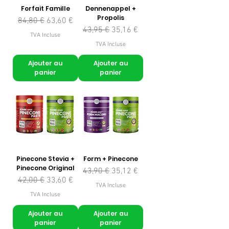
Forfait Famille
Dennenappel +
Propolis
Prix original
Prix promotionnel
84,80 €
63,60 €
Prix original
Prix promotionnel
43,95 €
35,16 €
TVA Incluse
TVA Incluse
Ajouter au
Ajouter au
panier
panier
Pinecone Stevia +
Form + Pinecone
Pinecone Original
Prix original
Prix promotionnel
43,90 €
35,12 €
Prix original
Prix promotionnel
42,00 €
33,60 €
TVA Incluse
TVA Incluse
Ajouter au
Ajouter au
panier
panier