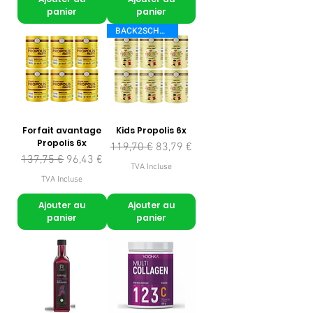
panier
panier
BACK2SCHOOL
Forfait avantage
Kids Propolis 6x
Propolis 6x
Prix original
Prix promotionnel
119,70 €
83,79 €
Prix original
Prix promotionnel
137,75 €
96,43 €
TVA Incluse
TVA Incluse
Ajouter au
Ajouter au
panier
panier