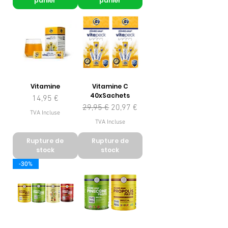
panier
panier
Vitamine
Vitamine C
40xSachets
Prix
14,95 €
Prix original
Prix promotionnel
29,95 €
20,97 €
TVA Incluse
TVA Incluse
Rupture de
Rupture de
stock
stock
-30%