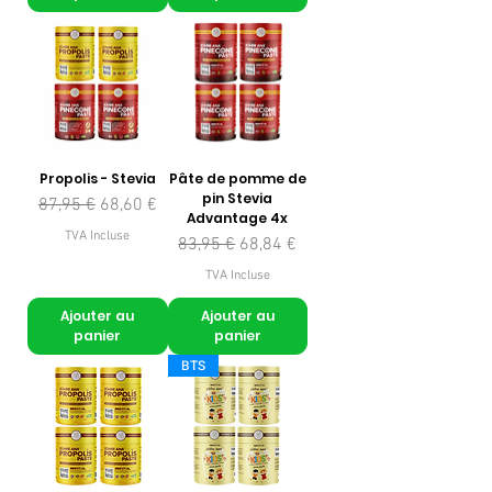
Propolis - Stevia
Pâte de pomme de
pin Stevia
Prix original
Prix promotionnel
87,95 €
68,60 €
Advantage 4x
TVA Incluse
Prix original
Prix promotionnel
83,95 €
68,84 €
TVA Incluse
Ajouter au
Ajouter au
panier
panier
BTS