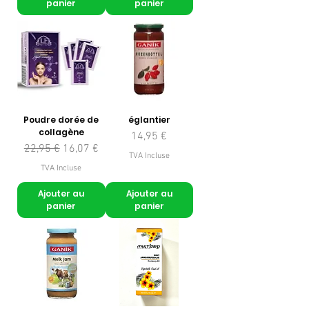
panier
panier
Poudre dorée de
églantier
collagène
Prix
14,95 €
Prix original
Prix promotionnel
22,95 €
16,07 €
TVA Incluse
TVA Incluse
Ajouter au
Ajouter au
panier
panier