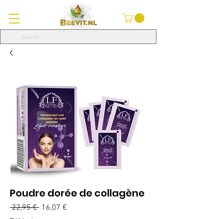
Poudre dorée de collagène
Prix
Prix
 22,95 € 
16,07 €
original
promotionnel