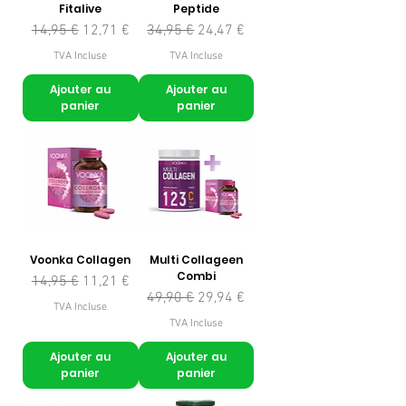
Fitalive
Peptide
Prix original
Prix promotionnel
Prix original
Prix promotionnel
14,95 €
12,71 €
34,95 €
24,47 €
TVA Incluse
TVA Incluse
Ajouter au
Ajouter au
panier
panier
Voonka Collagen
Multi Collageen
Combi
Prix original
Prix promotionnel
14,95 €
11,21 €
Prix original
Prix promotionnel
49,90 €
29,94 €
TVA Incluse
TVA Incluse
Ajouter au
Ajouter au
panier
panier