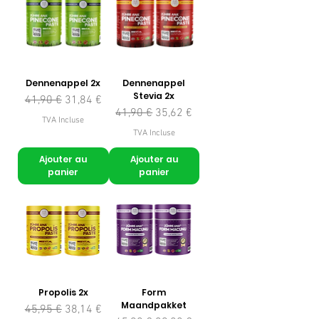
Dennenappel 2x
Dennenappel
Stevia 2x
Prix original
Prix promotionnel
41,90 €
31,84 €
Prix original
Prix promotionnel
41,90 €
35,62 €
TVA Incluse
TVA Incluse
Ajouter au
Ajouter au
panier
panier
Propolis 2x
Form
Maandpakket
Prix original
Prix promotionnel
45,95 €
38,14 €