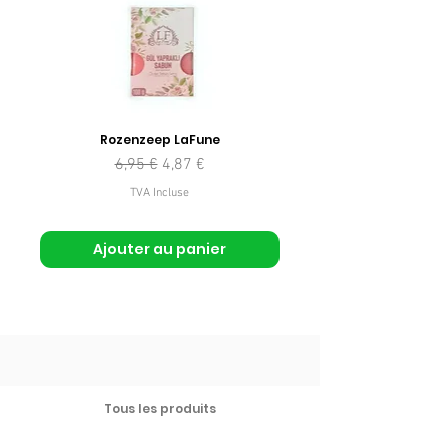
Rozenzeep LaFune
Prix original
Prix promotionnel
6,95 €
4,87 €
TVA Incluse
Ajouter au panier
Tous les produits