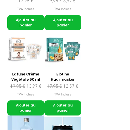
Prix
Prix original
Prix promotionnel
12,95 €
9,95 €
6,97 €
TVA Incluse
TVA Incluse
Ajouter au
Ajouter au
panier
panier
Lafune Crème
Biotine
Végétale 50 ml
Haarmasker
Prix original
Prix promotionnel
Prix original
Prix promotionnel
19,95 €
13,97 €
17,95 €
12,57 €
TVA Incluse
TVA Incluse
Ajouter au
Ajouter au
panier
panier