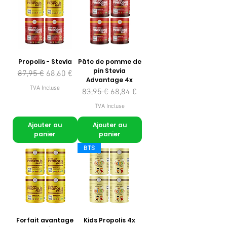
Propolis - Stevia
Pâte de pomme de
pin Stevia
Prix original
Prix promotionnel
87,95 €
68,60 €
Advantage 4x
TVA Incluse
Prix original
Prix promotionnel
83,95 €
68,84 €
TVA Incluse
Ajouter au
Ajouter au
panier
panier
BTS
Forfait avantage
Kids Propolis 4x