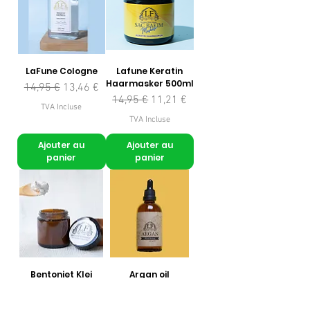
LaFune Cologne
Lafune Keratin
Haarmasker 500ml
Prix original
Prix promotionnel
14,95 €
13,46 €
Prix original
Prix promotionnel
14,95 €
11,21 €
TVA Incluse
TVA Incluse
Ajouter au
Ajouter au
panier
panier
Bentoniet Klei
Argan oil
Masker 100gr
Prix
9,95 €
Prix original
Prix promotionnel
6,95 €
4,87 €