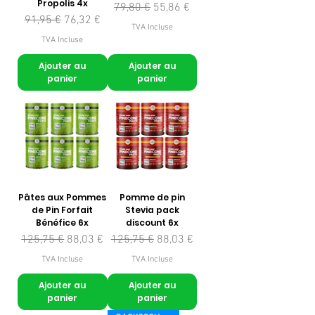
Propolis 4x
Prix original
Prix promotionnel
79,80 €
55,86 €
Prix original
Prix promotionnel
91,95 €
76,32 €
TVA Incluse
TVA Incluse
Ajouter au
Ajouter au
panier
panier
Pâtes aux Pommes
Pomme de pin
de Pin Forfait
Stevia pack
Bénéfice 6x
discount 6x
Prix original
Prix promotionnel
Prix original
Prix promotionnel
125,75 €
88,03 €
125,75 €
88,03 €
TVA Incluse
TVA Incluse
Ajouter au
Ajouter au
panier
panier