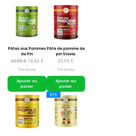
Pâtes aux Pommes
Pâte de pomme de
de Pin
pin Stevia
Prix original
Prix promotionnel
Prix
20,95 €
18,86 €
20,95 €
TVA Incluse
TVA Incluse
Ajouter au
Ajouter au
panier
panier
BTS