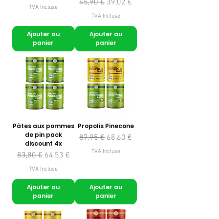
Prix original
Prix promotionnel
45,90 €
39,02 €
TVA Incluse
TVA Incluse
Ajouter au
Ajouter au
panier
panier
Pâtes aux pommes
Propolis Pinecone
de pin pack
Prix original
Prix promotionnel
87,95 €
68,60 €
discount 4x
TVA Incluse
Prix original
Prix promotionnel
83,80 €
64,53 €
TVA Incluse
Ajouter au
Ajouter au
panier
panier