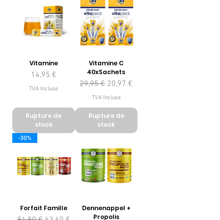
Vitamine
Vitamine C
40xSachets
Prix
14,95 €
Prix original
Prix promotionnel
29,95 €
20,97 €
TVA Incluse
TVA Incluse
Rupture de
Rupture de
stock
stock
-30%
Forfait Famille
Dennenappel +
Propolis
Prix original
Prix promotionnel
84,80 €
63,60 €