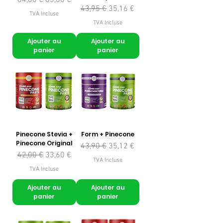
Prix original
Prix promotionnel
43,95 €
35,16 €
TVA Incluse
TVA Incluse
Ajouter au
Ajouter au
panier
panier
Pinecone Stevia +
Form + Pinecone
Pinecone Original
Prix original
Prix promotionnel
43,90 €
35,12 €
Prix original
Prix promotionnel
42,00 €
33,60 €
TVA Incluse
TVA Incluse
Ajouter au
Ajouter au
panier
panier