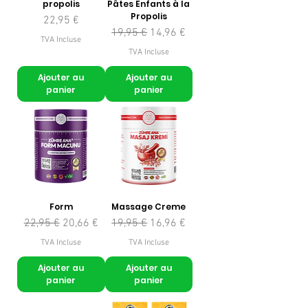
propolis
Pâtes Enfants à la
Propolis
Prix
22,95 €
Prix original
Prix promotionnel
19,95 €
14,96 €
TVA Incluse
TVA Incluse
Ajouter au
Ajouter au
panier
panier
Form
Massage Creme
Prix original
Prix promotionnel
Prix original
Prix promotionnel
22,95 €
20,66 €
19,95 €
16,96 €
TVA Incluse
TVA Incluse
Ajouter au
Ajouter au
panier
panier