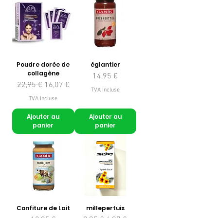
Poudre dorée de
églantier
collagène
Prix
14,95 €
Prix original
Prix promotionnel
22,95 €
16,07 €
TVA Incluse
TVA Incluse
Ajouter au
Ajouter au
panier
panier
Confiture de Lait
millepertuis