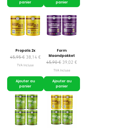
panier
panier
Propolis 2x
Form
Maandpakket
Prix original
Prix promotionnel
45,95 €
38,14 €
Prix original
Prix promotionnel
45,90 €
39,02 €
TVA Incluse
TVA Incluse
Ajouter au
Ajouter au
panier
panier