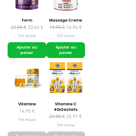
Form
Massage Creme
Prix original
Prix promotionnel
Prix original
Prix promotionnel
22,95 €
20,66 €
19,95 €
16,96 €
TVA Incluse
TVA Incluse
Ajouter au
Ajouter au
panier
panier
Vitamine
Vitamine C
40xSachets
Prix
14,95 €
Prix original
Prix promotionnel
29,95 €
20,97 €
TVA Incluse
TVA Incluse