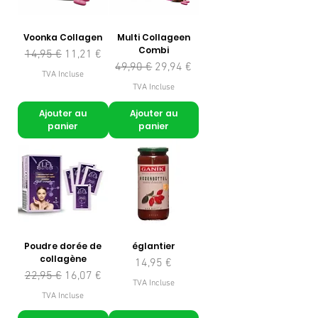
Voonka Collagen
Multi Collageen
Combi
Prix original
Prix promotionnel
14,95 €
11,21 €
Prix original
Prix promotionnel
49,90 €
29,94 €
TVA Incluse
TVA Incluse
Ajouter au
Ajouter au
panier
panier
Poudre dorée de
églantier
collagène
Prix
14,95 €
Prix original
Prix promotionnel
22,95 €
16,07 €
TVA Incluse
TVA Incluse