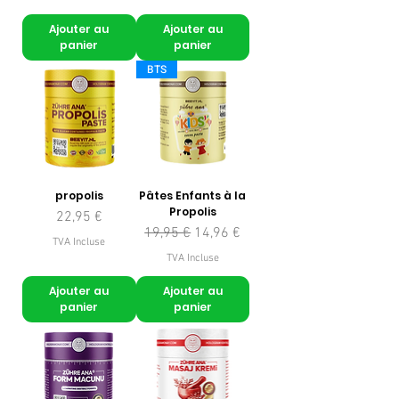
Ajouter au
Ajouter au
panier
panier
BTS
propolis
Pâtes Enfants à la
Propolis
Prix
22,95 €
Prix original
Prix promotionnel
19,95 €
14,96 €
TVA Incluse
TVA Incluse
Ajouter au
Ajouter au
panier
panier