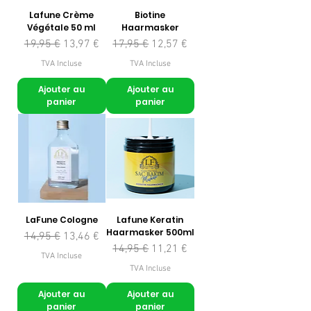
Lafune Crème
Biotine
Végétale 50 ml
Haarmasker
Prix original
Prix promotionnel
Prix original
Prix promotionnel
19,95 €
13,97 €
17,95 €
12,57 €
TVA Incluse
TVA Incluse
Ajouter au
Ajouter au
panier
panier
LaFune Cologne
Lafune Keratin
Haarmasker 500ml
Prix original
Prix promotionnel
14,95 €
13,46 €
Prix original
Prix promotionnel
14,95 €
11,21 €
TVA Incluse
TVA Incluse
Ajouter au
Ajouter au
panier
panier