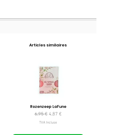
Articles similaires
Rozenzeep LaFune
Prix original
Prix promotionnel
6,95 €
4,87 €
TVA Incluse