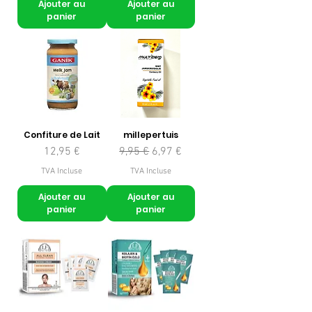
Ajouter au
Ajouter au
panier
panier
Confiture de Lait
millepertuis
Prix
Prix original
Prix promotionnel
12,95 €
9,95 €
6,97 €
TVA Incluse
TVA Incluse
Ajouter au
Ajouter au
panier
panier