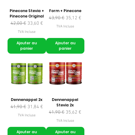
Pinecone Stevia +
Form + Pinecone
Pinecone Original
Prix original
Prix promotionnel
43,90 €
35,12 €
Prix original
Prix promotionnel
42,00 €
33,60 €
TVA Incluse
TVA Incluse
Ajouter au
Ajouter au
panier
panier
Dennenappel 2x
Dennenappel
Stevia 2x
Prix original
Prix promotionnel
41,90 €
31,84 €
Prix original
Prix promotionnel
41,90 €
35,62 €
TVA Incluse
TVA Incluse
Ajouter au
Ajouter au