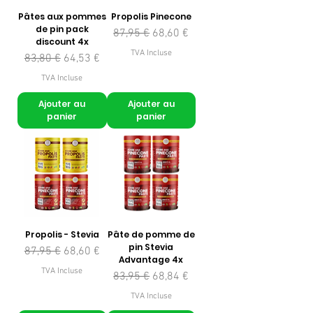
Pâtes aux pommes
Propolis Pinecone
de pin pack
Prix original
Prix promotionnel
87,95 €
68,60 €
discount 4x
TVA Incluse
Prix original
Prix promotionnel
83,80 €
64,53 €
TVA Incluse
Ajouter au
Ajouter au
panier
panier
Propolis - Stevia
Pâte de pomme de
pin Stevia
Prix original
Prix promotionnel
87,95 €
68,60 €
Advantage 4x
TVA Incluse
Prix original
Prix promotionnel
83,95 €
68,84 €
TVA Incluse