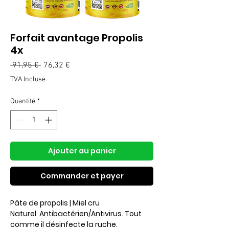
Forfait avantage Propolis
4x
Prix
Prix
 91,95 € 
76,32 €
original
promotionnel
TVA Incluse
Quantité
*
Ajouter au panier
Commander et payer
Pâte de propolis | Miel cru
Naturel Antibactérien/Antivirus. Tout
comme il désinfecte la ruche.