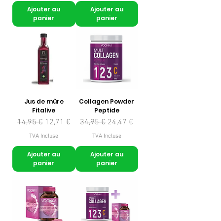
Ajouter au
Ajouter au
panier
panier
Jus de mûre
Collagen Powder
Fitalive
Peptide
Prix original
Prix promotionnel
Prix original
Prix promotionnel
14,95 €
12,71 €
34,95 €
24,47 €
TVA Incluse
TVA Incluse
Ajouter au
Ajouter au
panier
panier