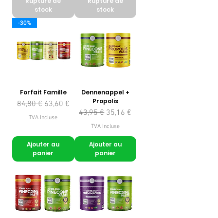
Rupture de
Rupture de
stock
stock
-30%
Forfait Famille
Dennenappel +
Propolis
Prix original
Prix promotionnel
84,80 €
63,60 €
Prix original
Prix promotionnel
43,95 €
35,16 €
TVA Incluse
TVA Incluse
Ajouter au
Ajouter au
panier
panier