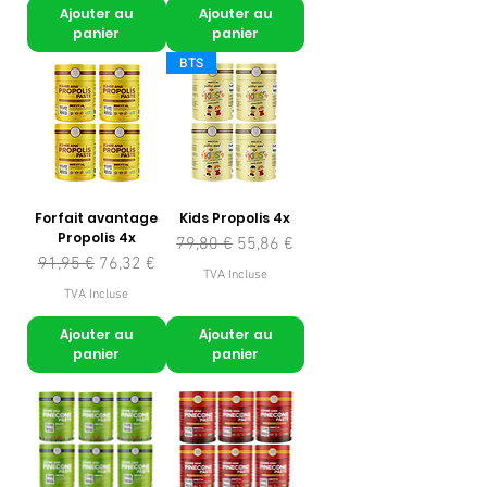
Ajouter au
Ajouter au
panier
panier
BTS
Forfait avantage
Kids Propolis 4x
Propolis 4x
Prix original
Prix promotionnel
79,80 €
55,86 €
Prix original
Prix promotionnel
91,95 €
76,32 €
TVA Incluse
TVA Incluse
Ajouter au
Ajouter au
panier
panier