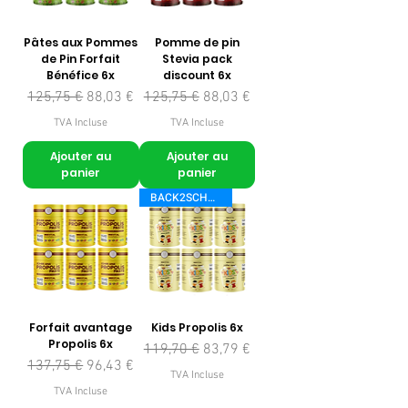
Pâtes aux Pommes
Pomme de pin
de Pin Forfait
Stevia pack
Bénéfice 6x
discount 6x
Prix original
Prix promotionnel
Prix original
Prix promotionnel
125,75 €
88,03 €
125,75 €
88,03 €
TVA Incluse
TVA Incluse
Ajouter au
Ajouter au
panier
panier
BACK2SCHOOL
Forfait avantage
Kids Propolis 6x
Propolis 6x
Prix original
Prix promotionnel
119,70 €
83,79 €
Prix original
Prix promotionnel
137,75 €
96,43 €
TVA Incluse
TVA Incluse