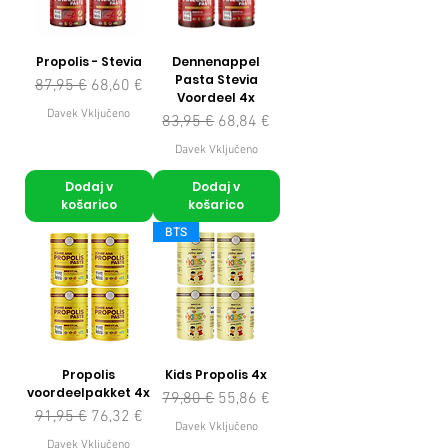
Propolis - Stevia
Dennenappel
Pasta Stevia
Redna cena
Cena na razprodaji
87,95 €
68,60 €
Voordeel 4x
Davek Vključeno
Redna cena
Cena na razprodaji
83,95 €
68,84 €
Davek Vključeno
Dodaj v
Dodaj v
košarico
košarico
BTS
Propolis
Kids Propolis 4x
voordeelpakket 4x
Redna cena
Cena na razprodaji
79,80 €
55,86 €
Redna cena
Cena na razprodaji
91,95 €
76,32 €
Davek Vključeno
Davek Vključeno