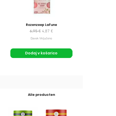
Rozenzeep LaFune
Redna cena
Cena na razprodaji
6,95 €
4,87 €
Davek Vključeno
Dodaj v košarico
Alle producten