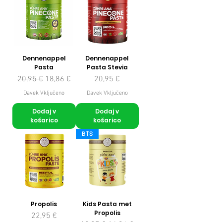
Dennenappel
Dennenappel
Pasta
Pasta Stevia
Redna cena
Cena na razprodaji
Cena
20,95 €
18,86 €
20,95 €
Davek Vključeno
Davek Vključeno
Dodaj v
Dodaj v
košarico
košarico
BTS
Propolis
Kids Pasta met
Propolis
Cena
22,95 €