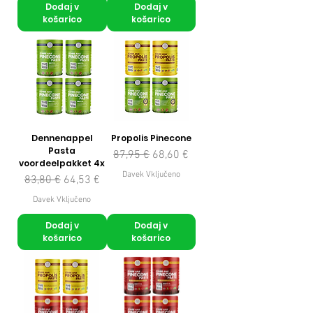
Dodaj v
Dodaj v
košarico
košarico
Dennenappel
Propolis Pinecone
Pasta
Redna cena
Cena na razprodaji
87,95 €
68,60 €
voordeelpakket 4x
Davek Vključeno
Redna cena
Cena na razprodaji
83,80 €
64,53 €
Davek Vključeno
Dodaj v
Dodaj v
košarico
košarico