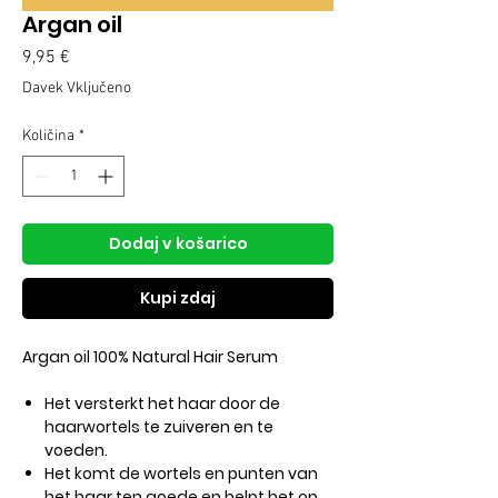
Argan oil
Price
9,95 €
Davek Vključeno
Količina
*
Dodaj v košarico
Kupi zdaj
Argan oil 100% Natural Hair Serum
Het versterkt het haar door de
haarwortels te zuiveren en te
voeden.
Het komt de wortels en punten van
het haar ten goede en helpt het op