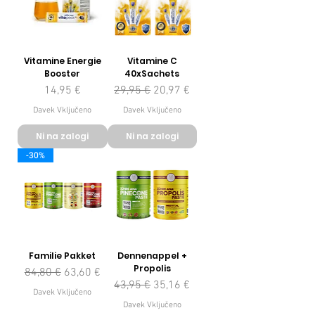
Vitamine Energie
Vitamine C
Booster
40xSachets
Cena
Redna cena
Cena na razprodaji
14,95 €
29,95 €
20,97 €
Davek Vključeno
Davek Vključeno
Ni na zalogi
Ni na zalogi
-30%
Familie Pakket
Dennenappel +
Propolis
Redna cena
Cena na razprodaji
84,80 €
63,60 €
Redna cena
Cena na razprodaji
43,95 €
35,16 €
Davek Vključeno
Davek Vključeno