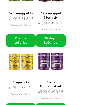
Dennenappel 2x
Dennenappel
Stevia 2x
Redna cena
Cena na razprodaji
41,90 €
31,84 €
Redna cena
Cena na razprodaji
41,90 €
35,62 €
Davek Vključeno
Davek Vključeno
Dodaj v
Dodaj v
košarico
košarico
Propolis 2x
Form
Maandpakket
Redna cena
Cena na razprodaji
45,95 €
38,14 €
Redna cena
Cena na razprodaji
45,90 €
39,02 €
Davek Vključeno
Davek Vključeno