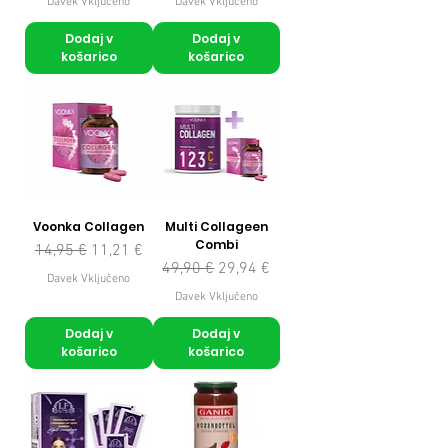
Davek Vključeno
Davek Vključeno
Dodaj v
Dodaj v
košarico
košarico
Voonka Collagen
Multi Collageen
Combi
Redna cena
Cena na razprodaji
14,95 €
11,21 €
Redna cena
Cena na razprodaji
49,90 €
29,94 €
Davek Vključeno
Davek Vključeno
Dodaj v
Dodaj v
košarico
košarico