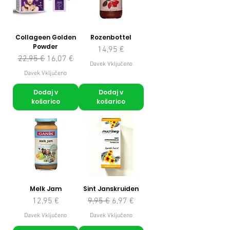
Collageen Golden
Rozenbottel
Powder
Cena
14,95 €
Redna cena
Cena na razprodaji
22,95 €
16,07 €
Davek Vključeno
Davek Vključeno
Dodaj v
Dodaj v
košarico
košarico
Melk Jam
Sint Janskruiden
Cena
Redna cena
Cena na razprodaji
12,95 €
9,95 €
6,97 €
Davek Vključeno
Davek Vključeno