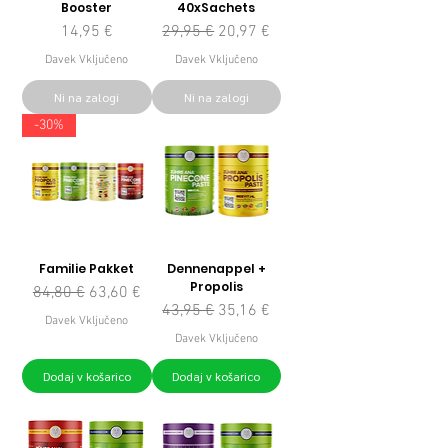
Booster
40xSachets
Cena
Redna cena
Cena na razprodaji
14,95 €
29,95 €
20,97 €
Davek Vključeno
Davek Vključeno
Ni na zalogi
Ni na zalogi
-30%
Familie Pakket
Dennenappel +
Propolis
Redna cena
Cena na razprodaji
84,80 €
63,60 €
Redna cena
Cena na razprodaji
43,95 €
35,16 €
Davek Vključeno
Davek Vključeno
Dodaj v košarico
Dodaj v košarico