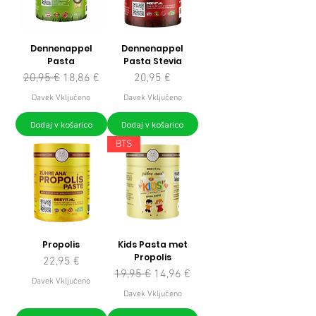
Dennenappel
Dennenappel
Pasta
Pasta Stevia
Redna cena
Cena na razprodaji
Cena
20,95 €
18,86 €
20,95 €
Davek Vključeno
Davek Vključeno
Dodaj v košarico
Dodaj v košarico
BTS
Propolis
Kids Pasta met
Propolis
Cena
22,95 €
Redna cena
Cena na razprodaji
19,95 €
14,96 €
Davek Vključeno
Davek Vključeno