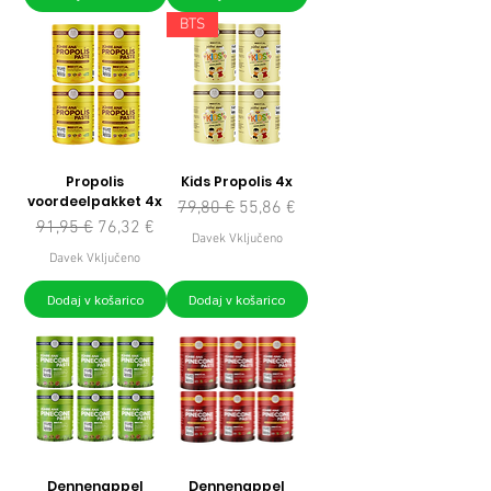
BTS
Propolis
Kids Propolis 4x
voordeelpakket 4x
Redna cena
Cena na razprodaji
79,80 €
55,86 €
Redna cena
Cena na razprodaji
91,95 €
76,32 €
Davek Vključeno
Davek Vključeno
Dodaj v košarico
Dodaj v košarico
Dennenappel
Dennenappel