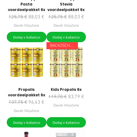
Pasta
Stevia
voordeelpakket 6x
voordeelpakket 6x
Redna cena
Cena na razprodaji
Redna cena
Cena na razprodaji
125,75 €
88,03 €
125,75 €
88,03 €
Davek Vključeno
Davek Vključeno
Dodaj v košarico
Dodaj v košarico
BACK2SCHOOL
Propolis
Kids Propolis 6x
voordeelpakket 6x
Redna cena
Cena na razprodaji
119,70 €
83,79 €
Redna cena
Cena na razprodaji
137,75 €
96,43 €
Davek Vključeno
Davek Vključeno
Dodaj v košarico
Dodaj v košarico