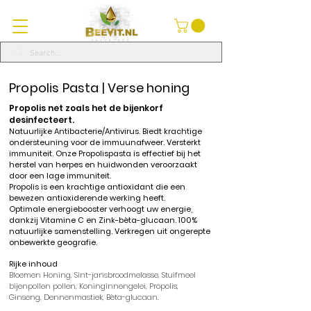
Propolis Pasta | Verse honing
Propolis
net zoals het de bijenkorf
desinfecteert.
Natuurlijke
Antibacterie/Antivirus.
Biedt krachtige
ondersteuning voor de immuunafweer. Versterkt
immuniteit.
Onze
Propolispasta
is effectief
bij het
herstel van herpes en huidwonden veroorzaakt
door een lage immuniteit.
Propolis
is een krachtige antioxidant die een
bewezen antioxiderende werking heeft.
Optimale energiebooster verhoogt uw energie,
dankzij Vitamine C en Zink-bèta-glucaan. 1
00%
natuurlijke samenstelling. Verkregen uit ongerepte
onbewerkte geografie.
Rijke inhoud
Bloemen Honing
,
Sint-jansbroodmelasse,
Stuifmeel
bijenpollen
pollen
,
Koninginnengelei
,
Propolis
,
Ginseng,
Dennenmastiek, Bèta-glucaan.