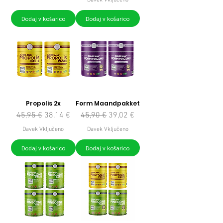
Dodaj v košarico
Dodaj v košarico
Propolis 2x
Form Maandpakket
Redna cena
Cena na razprodaji
Redna cena
Cena na razprodaji
45,95 €
38,14 €
45,90 €
39,02 €
Davek Vključeno
Davek Vključeno
Dodaj v košarico
Dodaj v košarico