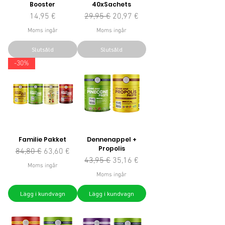
Booster
40xSachets
Pris
Ordinarie pris
Reapris
14,95 €
29,95 €
20,97 €
Moms ingår
Moms ingår
Slutsåld
Slutsåld
-30%
Familie Pakket
Dennenappel +
Propolis
Ordinarie pris
Reapris
84,80 €
63,60 €
Ordinarie pris
Reapris
43,95 €
35,16 €
Moms ingår
Moms ingår
Lägg i kundvagn
Lägg i kundvagn