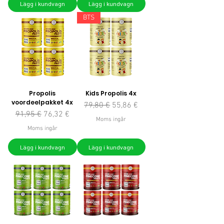
Lägg i kundvagn
Lägg i kundvagn
BTS
Propolis
Kids Propolis 4x
voordeelpakket 4x
Ordinarie pris
Reapris
79,80 €
55,86 €
Ordinarie pris
Reapris
91,95 €
76,32 €
Moms ingår
Moms ingår
Lägg i kundvagn
Lägg i kundvagn