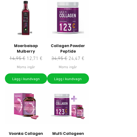
Moerbeisap
Collagen Powder
Mulberry
Peptide
Ordinarie pris
Reapris
Ordinarie pris
Reapris
14,95 €
12,71 €
34,95 €
24,47 €
Moms ingår
Moms ingår
Lägg i kundvagn
Lägg i kundvagn
Voonka Collagen
Multi Collageen