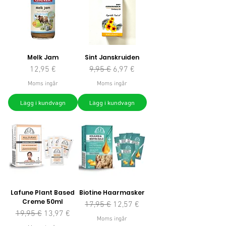
Melk Jam
Sint Janskruiden
Pris
Ordinarie pris
Reapris
12,95 €
9,95 €
6,97 €
Moms ingår
Moms ingår
Lägg i kundvagn
Lägg i kundvagn
Lafune Plant Based
Biotine Haarmasker
Creme 50ml
Ordinarie pris
Reapris
17,95 €
12,57 €
Ordinarie pris
Reapris
19,95 €
13,97 €
Moms ingår