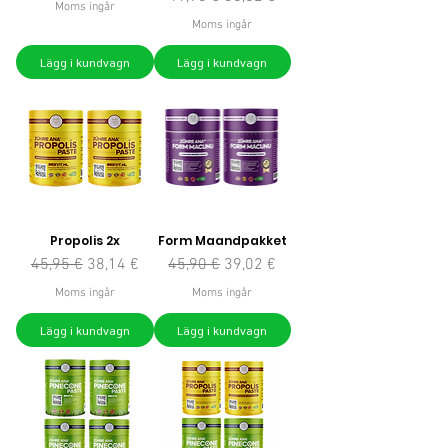
Moms ingår
Moms ingår
Lägg i kundvagn
Lägg i kundvagn
Propolis 2x
Form Maandpakket
Ordinarie pris
Reapris
Ordinarie pris
Reapris
45,95 €
38,14 €
45,90 €
39,02 €
Moms ingår
Moms ingår
Lägg i kundvagn
Lägg i kundvagn