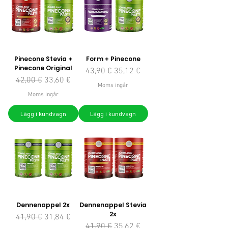
Pinecone Stevia +
Form + Pinecone
Pinecone Original
Ordinarie pris
Reapris
43,90 €
35,12 €
Ordinarie pris
Reapris
42,00 €
33,60 €
Moms ingår
Moms ingår
Lägg i kundvagn
Lägg i kundvagn
Dennenappel 2x
Dennenappel Stevia
2x
Ordinarie pris
Reapris
41,90 €
31,84 €
Ordinarie pris
Reapris
41,90 €
35,62 €