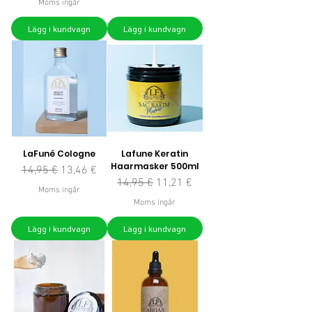
Moms ingår
Lägg i kundvagn
Lägg i kundvagn
LaFuné Cologne
Lafune Keratin
Haarmasker 500ml
Ordinarie pris
Reapris
14,95 €
13,46 €
Ordinarie pris
Reapris
14,95 €
11,21 €
Moms ingår
Moms ingår
Lägg i kundvagn
Lägg i kundvagn