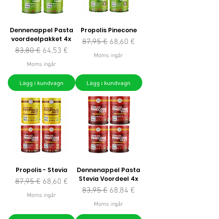
Dennenappel Pasta
Propolis Pinecone
voordeelpakket 4x
Ordinarie pris
Reapris
87,95 €
68,60 €
Ordinarie pris
Reapris
83,80 €
64,53 €
Moms ingår
Moms ingår
Lägg i kundvagn
Lägg i kundvagn
Propolis - Stevia
Dennenappel Pasta
Stevia Voordeel 4x
Ordinarie pris
Reapris
87,95 €
68,60 €
Ordinarie pris
Reapris
83,95 €
68,84 €
Moms ingår
Moms ingår