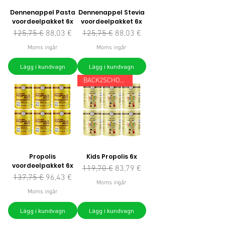
Dennenappel Pasta
Dennenappel Stevia
voordeelpakket 6x
voordeelpakket 6x
Ordinarie pris
Reapris
Ordinarie pris
Reapris
125,75 €
88,03 €
125,75 €
88,03 €
Moms ingår
Moms ingår
Lägg i kundvagn
Lägg i kundvagn
BACK2SCHOOL
Propolis
Kids Propolis 6x
voordeelpakket 6x
Ordinarie pris
Reapris
119,70 €
83,79 €
Ordinarie pris
Reapris
137,75 €
96,43 €
Moms ingår
Moms ingår
Lägg i kundvagn
Lägg i kundvagn