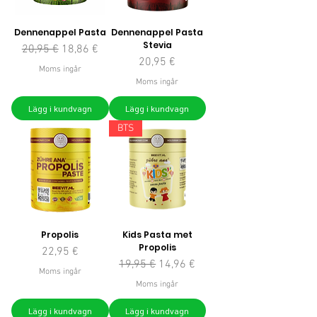
Dennenappel Pasta
Dennenappel Pasta
Stevia
Ordinarie pris
Reapris
20,95 €
18,86 €
Pris
20,95 €
Moms ingår
Moms ingår
Lägg i kundvagn
Lägg i kundvagn
BTS
Propolis
Kids Pasta met
Propolis
Pris
22,95 €
Ordinarie pris
Reapris
19,95 €
14,96 €
Moms ingår
Moms ingår
Lägg i kundvagn
Lägg i kundvagn