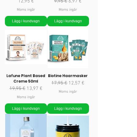
Pris
Ordinarie pris
Reapris
12,95 €
9,95 €
6,97 €
Moms ingår
Moms ingår
Lägg i kundvagn
Lägg i kundvagn
Lafune Plant Based
Biotine Haarmasker
Creme 50ml
Ordinarie pris
Reapris
17,95 €
12,57 €
Ordinarie pris
Reapris
19,95 €
13,97 €
Moms ingår
Moms ingår
Lägg i kundvagn
Lägg i kundvagn