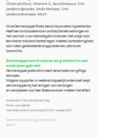
Cholecalciferol, Vitamine C, Ascorbinezuur, Sint-
jansbroodpoeder, Andiz Melasse, Sint-
jansbroodmelasse, Munt.
Onze
Dennenappel Pasta
bevat bijzondere ingrediënten.
H
eeft een antioxiderend en antibacteriële werkingen en
het voorziet u van benodigde mineralen.
Het zorgt voor
een
snel en blijvend herstel tegen
hoesten, kortademigheid,
aan roken gerelateerde longproblemen, astma en
bronchitis.
Dennenappel
wordt al jaren als grondstof in veel
medicijnen gebruikt.
Dennenappel pasta elimineert de schade van giftige
dampen.
Volgens rapporten in wetenschappelijk onderzoek helpt
dennenappel bij het reinigen van de longen
en
verwijderen van teer. Rokers ervaren meteen het effect.
Aanbevolen minimaal 1 lepel per dag.
Roeren voor gebruik.
Gebruik bij voorkeur houten lepel (Gratis meegeleverd)
Gecertificeerd en gepatenteerd.
Beevit