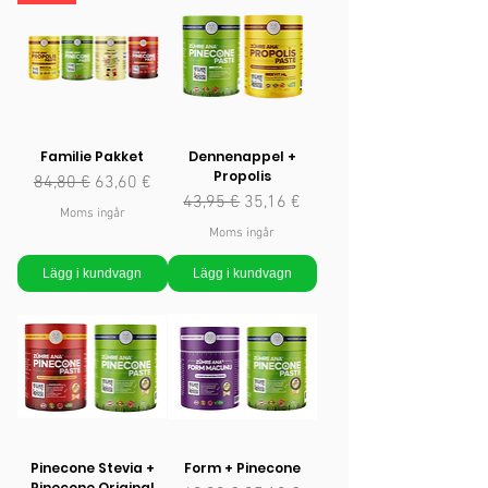
Familie Pakket
Dennenappel +
Propolis
Ordinarie pris
Reapris
84,80 €
63,60 €
Ordinarie pris
Reapris
43,95 €
35,16 €
Moms ingår
Moms ingår
Lägg i kundvagn
Lägg i kundvagn
Pinecone Stevia +
Form + Pinecone
Pinecone Original