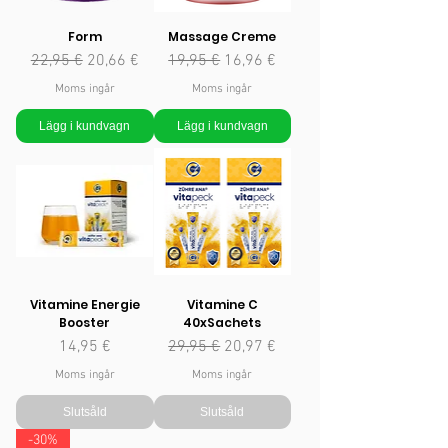
Form
Massage Creme
Ordinarie pris
Reapris
Ordinarie pris
Reapris
22,95 €
20,66 €
19,95 €
16,96 €
Moms ingår
Moms ingår
Lägg i kundvagn
Lägg i kundvagn
Vitamine Energie
Vitamine C
Booster
40xSachets
Pris
Ordinarie pris
Reapris
14,95 €
29,95 €
20,97 €
Moms ingår
Moms ingår
Slutsåld
Slutsåld
-30%