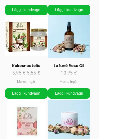
Lägg i kundvagn
Lägg i kundvagn
Kokosnootolie
Lafuné Rose Oil
Ordinarie pris
Reapris
Pris
6,95 €
5,56 €
10,95 €
Moms ingår
Moms ingår
Lägg i kundvagn
Lägg i kundvagn