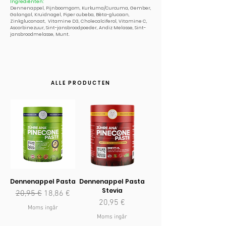
Ingrediënten:
Dennenappel, Pijnboomgom, Kurkuma/Curcuma, Gember,
Galangal, Kruidnagel, Piper cubeba, Bèta-glucaan,
Zinkgluconaat, Vitamine D3, Cholecalciferol, Vitamine C,
Ascorbinezuur, Sint-jansbroodpoeder, Andiz Melasse, Sint-
jansbroodmelasse, Munt.
ALLE PRODUCTEN
Dennenappel Pasta
Dennenappel Pasta
Stevia
Ordinarie pris
Reapris
20,95 €
18,86 €
Pris
20,95 €
Moms ingår
Moms ingår