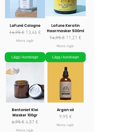
LaFuné Cologne
Lafune Keratin
Haarmasker 500ml
Ordinarie pris
Reapris
14,95 €
13,46 €
Ordinarie pris
Reapris
14,95 €
11,21 €
Moms ingår
Moms ingår
Lägg i kundvagn
Lägg i kundvagn
Bentoniet Klei
Argan oil
Masker 100gr
Pris
9,95 €
Ordinarie pris
Reapris
6,95 €
4,87 €
Moms ingår
Moms ingår