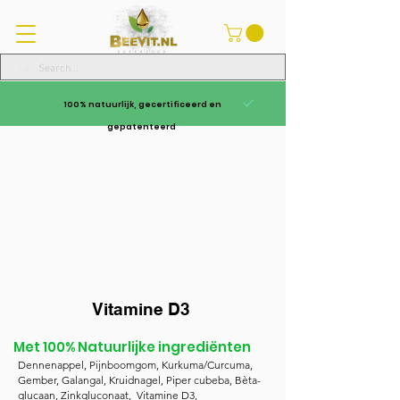
100% natuurlijk, gecertificeerd en
gepatenteerd
Vitamine D3
Met 100% Natuurlijke ingrediënten
Dennenappel, Pijnboomgom, Kurkuma/Curcuma,
Gember, Galangal, Kruidnagel, Piper cubeba, Bèta-
glucaan, Zinkgluconaat, Vitamine D3,