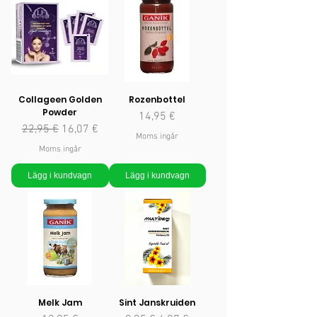
Collageen Golden
Rozenbottel
Powder
Pris
14,95 €
Ordinarie pris
Reapris
22,95 €
16,07 €
Moms ingår
Moms ingår
Lägg i kundvagn
Lägg i kundvagn
Melk Jam
Sint Janskruiden