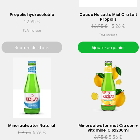
Propolis hydrosoluble
Cacao Noisette Miel Cru Lait
Propolis
Prix
12,95 €
Prix original
Prix promotion
16,95 €
15,26 €
TVA Incluse
TVA Incluse
Rupture de stock
Ajouter au panier
Mineraalwater Natural
Mineraalwater met Citroen +
Vitamine-C 6x200ml
Prix original
Prix promotionnel
5,95 €
4,76 €
Prix original
Prix promotion
6,95 €
5,56 €