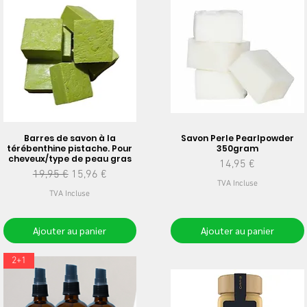
Barres de savon à la
Savon Perle Pearlpowder
térébenthine pistache. Pour
350gram
cheveux/type de peau gras
Prix
14,95 €
Prix original
Prix promotionnel
19,95 €
15,96 €
TVA Incluse
TVA Incluse
Ajouter au panier
Ajouter au panier
2+1