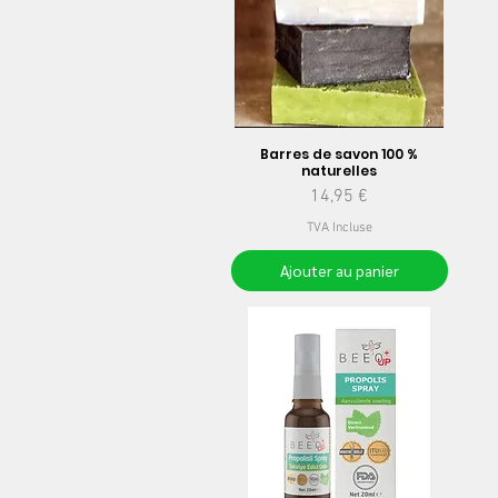
Barres de savon 100 %
naturelles
Prix
14,95 €
TVA Incluse
Ajouter au panier