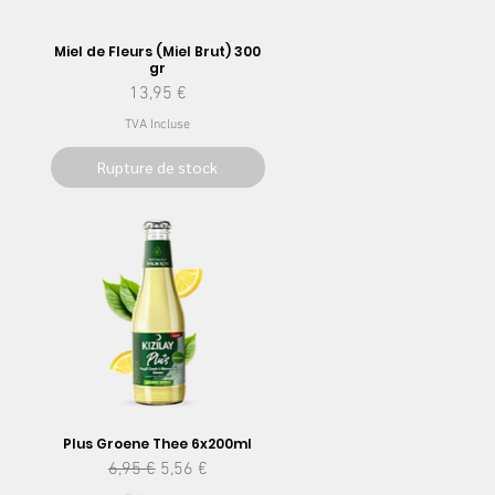
Miel de Fleurs (Miel Brut) 300
gr
nel
Prix
13,95 €
TVA Incluse
Rupture de stock
Plus Groene Thee 6x200ml
Prix original
Prix promotionnel
6,95 €
5,56 €
nel