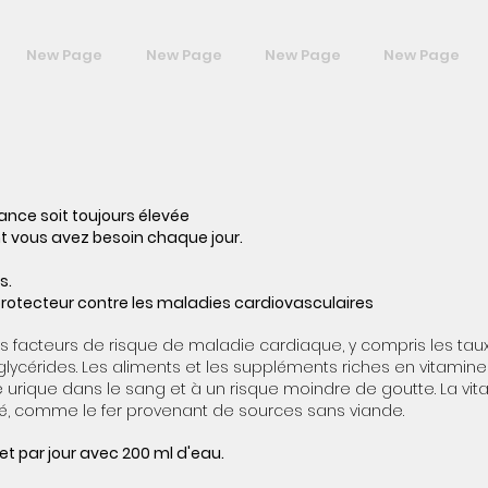
New Page
New Page
New Page
New Page
ance soit toujours élevée
 vous avez besoin chaque jour.
s.
protecteur contre les maladies cardiovasculaires
s facteurs de risque de maladie cardiaque, y compris les tau
iglycérides. Les aliments et les suppléments riches en vitamin
 urique dans le sang et à un risque moindre de goutte. La vi
bé, comme le fer provenant de sources sans viande.
et par jour avec 200 ml d'eau.