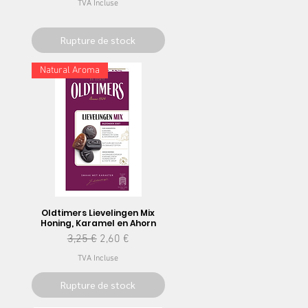
TVA Incluse
Rupture de stock
Natural Aroma
Oldtimers Lievelingen Mix
Honing, Karamel en Ahorn
nel
Prix original
Prix promotionnel
3,25 €
2,60 €
TVA Incluse
Rupture de stock