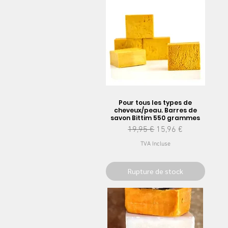
Pour tous les types de
cheveux/peau. Barres de
savon Bittim 550 grammes
Prix original
Prix promotionnel
19,95 €
15,96 €
TVA Incluse
Rupture de stock