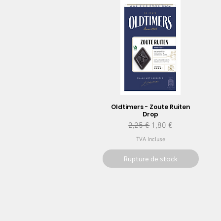
Oldtimers - Zoute Ruiten
Drop
Prix original
Prix promotionnel
2,25 €
1,80 €
TVA Incluse
Rupture de stock