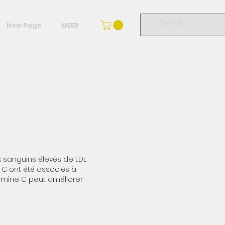
New Page
MEER
x sanguins élevés de LDL
e C ont été associés à
tamine C peut améliorer