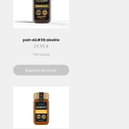
pain d&#39;abeille
nel
Prix
29,95 €
TVA Incluse
Rupture de stock