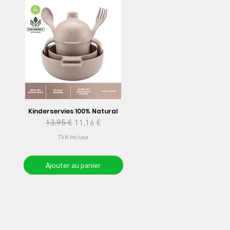
Kinderservies 100% Natural
nel
Prix original
Prix promotionnel
13,95 €
11,16 €
TVA Incluse
Ajouter au panier