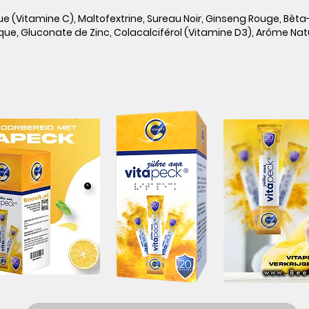
ue (Vitamine C), Maltofextrine, Sureau Noir, Ginseng Rouge, Bê
ue, Gluconate de Zinc, Colacalciférol (Vitamine D3), Arôme Natu