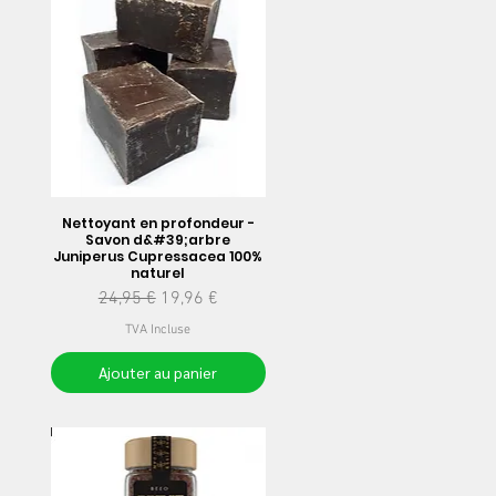
Nettoyant en profondeur -
Savon d&#39;arbre
Juniperus Cupressacea 100%
naturel
Prix original
Prix promotionnel
24,95 €
19,96 €
TVA Incluse
Ajouter au panier