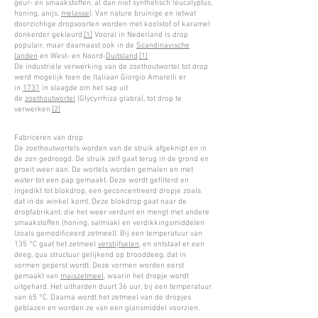
geur- en smaakstoffen, al dan niet synthetisch (eucalyptus,
honing, anijs,
melasse
). Van nature bruinige en ietwat
doorzichtige dropsoorten worden met koolstof of karamel
donkerder gekleurd.
[1]
Vooral in Nederland is drop
populair, maar daarnaast ook in de
Scandinavische
landen
en West- en Noord-
Duitsland
.
[1]
De industriële verwerking van de zoethoutwortel tot drop
werd mogelijk toen de Italiaan Giorgio Amarelli er
in
1731
in slaagde om het sap uit
de
zoethoutwortel
(Glycyrrhiza glabra), tot drop te
verwerken.
[2]
Fabriceren van drop
De zoethoutwortels worden van de struik afgeknipt en in
de zon gedroogd. De struik zelf gaat terug in de grond en
groeit weer aan. De wortels worden gemalen en met
water tot een pap gemaakt. Deze wordt gefilterd en
ingedikt tot blokdrop, een geconcentreerd dropje zoals
dat in de winkel komt. Deze blokdrop gaat naar de
dropfabrikant, die het weer verdunt en mengt met andere
smaakstoffen (honing, salmiak) en verdikkingsmiddelen
(zoals gemodificeerd zetmeel). Bij een temperatuur van
135 °C gaat het zetmeel
verstijfselen
, en ontstaat er een
deeg, qua structuur gelijkend op brooddeeg, dat in
vormen geperst wordt. Deze vormen worden eerst
gemaakt van
maiszetmeel
, waarin het dropje wordt
uitgehard. Het uitharden duurt 36 uur, bij een temperatuur
van 65 °C. Daarna wordt het zetmeel van de dropjes
geblazen en worden ze van een glansmiddel voorzien.