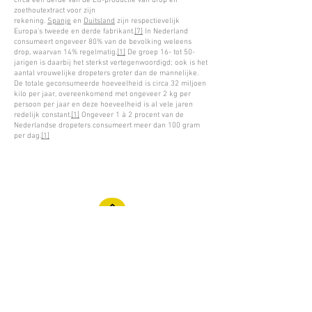
circa een derde van de EU-productie van drop en
zoethoutextract voor zijn
rekening.
Spanje
en
Duitsland
zijn respectievelijk
Europa’s tweede en derde fabrikant.
[7]
In Nederland
consumeert ongeveer 80% van de bevolking weleens
drop, waarvan 14% regelmatig.
[1]
De groep 16- tot 50-
jarigen is daarbij het sterkst vertegenwoordigd; ook is het
aantal vrouwelijke dropeters groter dan de mannelijke.
De totale geconsumeerde hoeveelheid is circa 32 miljoen
kilo per jaar, overeenkomend met ongeveer 2 kg per
persoon per jaar en deze hoeveelheid is al vele jaren
redelijk constant.
[1]
Ongeveer 1 à 2 procent van de
Nederlandse dropeters consumeert meer dan 100 gram
per dag.
[1]
Terug naar homepagina