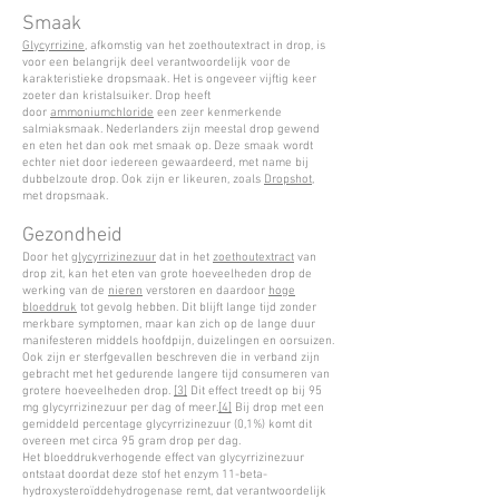
Smaak
Glycyrrizine
, afkomstig van het zoethoutextract in drop, is
voor een belangrijk deel verantwoordelijk voor de
karakteristieke dropsmaak. Het is ongeveer vijftig keer
zoeter dan kristalsuiker. Drop heeft
door
ammoniumchloride
een zeer kenmerkende
salmiaksmaak. Nederlanders zijn meestal drop gewend
en eten het dan ook met smaak op. Deze smaak wordt
echter niet door iedereen gewaardeerd, met name bij
dubbelzoute drop. Ook zijn er likeuren, zoals
Dropshot
,
met dropsmaak.
Gezondheid
Door het
glycyrrizinezuur
dat in het
zoethoutextract
van
drop zit, kan het eten van grote hoeveelheden drop de
werking van de
nieren
verstoren en daardoor
hoge
bloeddruk
tot gevolg hebben. Dit blijft lange tijd zonder
merkbare symptomen, maar kan zich op de lange duur
manifesteren middels hoofdpijn, duizelingen en oorsuizen.
Ook zijn er sterfgevallen beschreven die in verband zijn
gebracht met het gedurende langere tijd consumeren van
grotere hoeveelheden drop.
[3]
Dit effect treedt op bij 95
mg glycyrrizinezuur per dag of meer.
[4]
Bij drop met een
gemiddeld percentage glycyrrizinezuur (0,1%) komt dit
overeen met circa 95 gram drop per dag.
Het bloeddrukverhogende effect van glycyrrizinezuur
ontstaat doordat deze stof het enzym 11-beta-
hydroxysteroïddehydrogenase remt, dat verantwoordelijk