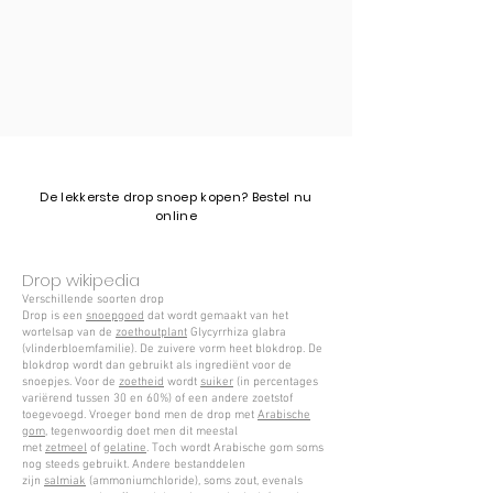
​De lekkerste drop snoep kopen? Bestel nu
online
Drop wikipedia
Verschillende soorten drop
Drop is een
snoepgoed
dat wordt gemaakt van het
wortelsap van de
zoethoutplant
Glycyrrhiza glabra
(vlinderbloemfamilie). De zuivere vorm heet blokdrop. De
blokdrop wordt dan gebruikt als ingrediënt voor de
snoepjes. Voor de
zoetheid
wordt
suiker
(in percentages
variërend tussen 30 en 60%) of een andere zoetstof
toegevoegd. Vroeger bond men de drop met
Arabische
gom
, tegenwoordig doet men dit meestal
met
zetmeel
of
gelatine
. Toch wordt Arabische gom soms
nog steeds gebruikt. Andere bestanddelen
zijn
salmiak
(ammoniumchloride), soms zout, evenals