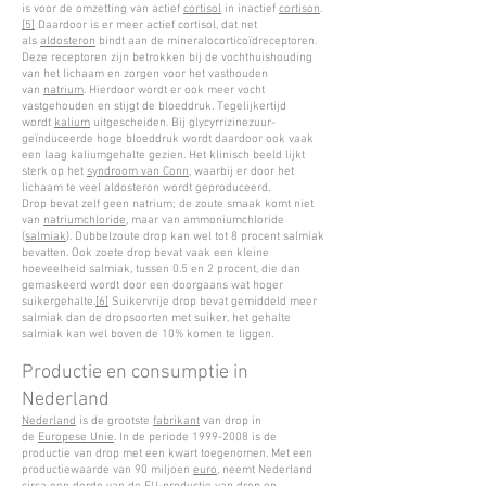
is voor de omzetting van actief
cortisol
in inactief
cortison
.
[5]
Daardoor is er meer actief cortisol, dat net
als
aldosteron
bindt aan de mineralocorticoïdreceptoren.
Deze receptoren zijn betrokken bij de vochthuishouding
van het lichaam en zorgen voor het vasthouden
van
natrium
. Hierdoor wordt er ook meer vocht
vastgehouden en stijgt de bloeddruk. Tegelijkertijd
wordt
kalium
uitgescheiden. Bij glycyrrizinezuur-
geïnduceerde hoge bloeddruk wordt daardoor ook vaak
een laag kaliumgehalte gezien. Het klinisch beeld lijkt
sterk op het
syndroom van Conn
, waarbij er door het
lichaam te veel aldosteron wordt geproduceerd.
Drop bevat zelf geen natrium; de zoute smaak komt niet
van
natriumchloride
, maar van ammoniumchloride
(
salmiak
). Dubbelzoute drop kan wel tot 8 procent salmiak
bevatten. Ook zoete drop bevat vaak een kleine
hoeveelheid salmiak, tussen 0.5 en 2 procent, die dan
gemaskeerd wordt door een doorgaans wat hoger
suikergehalte.
[6]
Suikervrije drop bevat gemiddeld meer
salmiak dan de dropsoorten met suiker, het gehalte
salmiak kan wel boven de 10% komen te liggen.
Productie en consumptie in
Nederland
Nederland
is de grootste
fabrikant
van drop in
de
Europese Unie
. In de periode 1999-2008 is de
productie van drop met een kwart toegenomen. Met een
productiewaarde van 90 miljoen
euro
, neemt Nederland