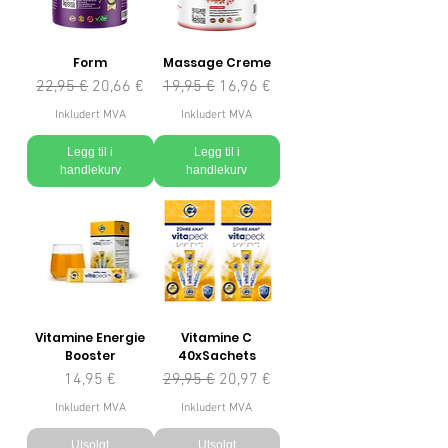
Form
Massage Creme
Vanlig pris
Salgspris
Vanlig pris
Salgspris
22,95 €
20,66 €
19,95 €
16,96 €
Inkludert MVA
Inkludert MVA
Legg til i
Legg til i
handlekurv
handlekurv
Vitamine Energie
Vitamine C
Booster
40xSachets
Pris
Vanlig pris
Salgspris
14,95 €
29,95 €
20,97 €
Inkludert MVA
Inkludert MVA
Utsolgt
Utsolgt