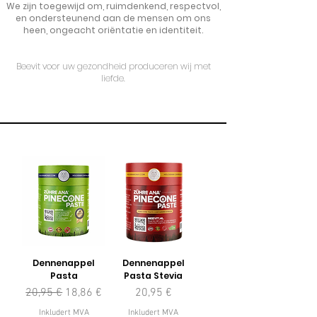
We zijn toegewijd om, ruimdenkend, respectvol,
en ondersteunend aan de mensen om ons
heen, ongeacht oriëntatie en identiteit.
Beevit voor uw gezondheid produceren wij met
liefde.
Dennenappel
Dennenappel
Pasta
Pasta Stevia
Vanlig pris
Salgspris
Pris
20,95 €
18,86 €
20,95 €
Inkludert MVA
Inkludert MVA