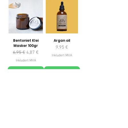
Bentoniet Klei
Argan oil
Masker 100gr
Pris
9,95 €
Vanlig pris
Salgspris
6,95 €
4,87 €
Inkludert MVA
Inkludert MVA
Legg til i
Legg til i
handlekurv
handlekurv
Kokosnootolie
Lafuné Rose Oil