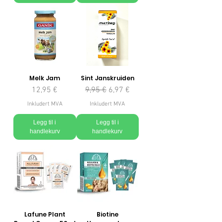
Melk Jam
Sint Janskruiden
Pris
Vanlig pris
Salgspris
12,95 €
9,95 €
6,97 €
Inkludert MVA
Inkludert MVA
Legg til i
Legg til i
handlekurv
handlekurv
Lafune Plant
Biotine