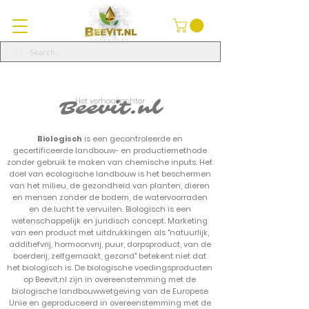
Het verhaal achter
Beevit.nl
Biologisch
is een gecontroleerde en
gecertificeerde landbouw- en productiemethode
zonder gebruik te maken van chemische inputs. Het
doel van ecologische landbouw is het beschermen
van het milieu, de gezondheid van planten, dieren
en mensen zonder de bodem, de watervoorraden
en de lucht te vervuilen. Biologisch is een
wetenschappelijk en juridisch concept. Marketing
van een product met uitdrukkingen als "natuurlijk,
additiefvrij, hormoonvrij, puur, dorpsproduct, van de
boerderij, zelfgemaakt, gezond" betekent niet dat
het biologisch is. De biologische voedingsproducten
op Beevit.nl zijn in overeenstemming met de
biologische landbouwwetgeving van de Europese
Unie en geproduceerd in overeenstemming met de