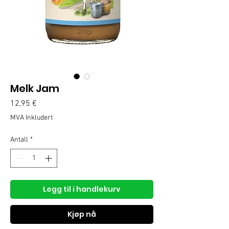
Melk Jam
Pris
12,95 €
MVA Inkludert
Antall
*
Legg til i handlekurv
Kjøp nå