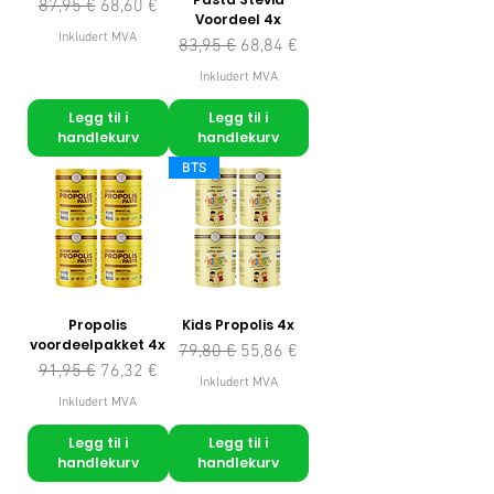
Vanlig pris
Salgspris
87,95 €
68,60 €
Voordeel 4x
Inkludert MVA
Vanlig pris
Salgspris
83,95 €
68,84 €
Inkludert MVA
Legg til i
Legg til i
handlekurv
handlekurv
BTS
Propolis
Kids Propolis 4x
voordeelpakket 4x
Vanlig pris
Salgspris
79,80 €
55,86 €
Vanlig pris
Salgspris
91,95 €
76,32 €
Inkludert MVA
Inkludert MVA
Legg til i
Legg til i
handlekurv
handlekurv