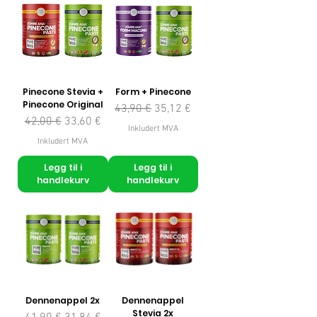
Pinecone Stevia +
Form + Pinecone
Pinecone Original
Vanlig pris
Salgspris
43,90 €
35,12 €
Vanlig pris
Salgspris
42,00 €
33,60 €
Inkludert MVA
Inkludert MVA
Legg til i
Legg til i
handlekurv
handlekurv
Dennenappel 2x
Dennenappel
Stevia 2x
Vanlig pris
Salgspris