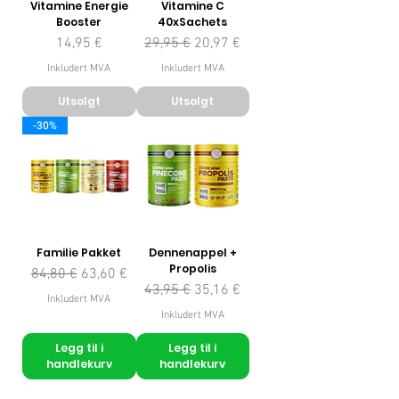
Vitamine Energie
Vitamine C
Booster
40xSachets
Pris
Vanlig pris
Salgspris
14,95 €
29,95 €
20,97 €
Inkludert MVA
Inkludert MVA
Utsolgt
Utsolgt
-30%
Familie Pakket
Dennenappel +
Propolis
Vanlig pris
Salgspris
84,80 €
63,60 €
Vanlig pris
Salgspris
43,95 €
35,16 €
Inkludert MVA
Inkludert MVA
Legg til i
Legg til i
handlekurv
handlekurv