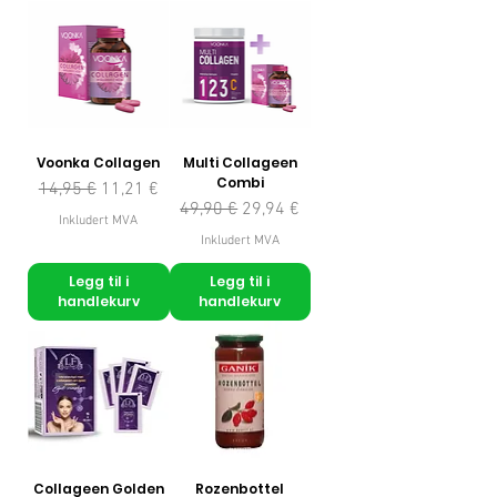
Voonka Collagen
Multi Collageen
Combi
Vanlig pris
Salgspris
14,95 €
11,21 €
Vanlig pris
Salgspris
49,90 €
29,94 €
Inkludert MVA
Inkludert MVA
Legg til i
Legg til i
handlekurv
handlekurv
Collageen Golden
Rozenbottel