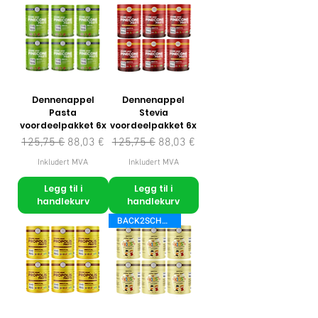
Dennenappel
Dennenappel
Pasta
Stevia
voordeelpakket 6x
voordeelpakket 6x
Vanlig pris
Salgspris
Vanlig pris
Salgspris
125,75 €
88,03 €
125,75 €
88,03 €
Inkludert MVA
Inkludert MVA
Legg til i
Legg til i
handlekurv
handlekurv
BACK2SCHOOL