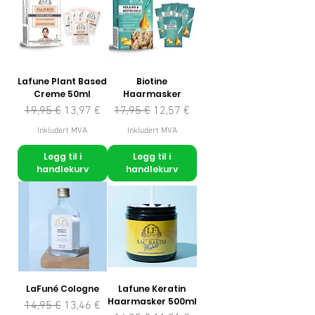
Lafune Plant Based
Biotine
Creme 50ml
Haarmasker
Vanlig pris
Salgspris
Vanlig pris
Salgspris
19,95 €
13,97 €
17,95 €
12,57 €
Inkludert MVA
Inkludert MVA
Legg til i
Legg til i
handlekurv
handlekurv
LaFuné Cologne
Lafune Keratin
Haarmasker 500ml
Vanlig pris
Salgspris
14,95 €
13,46 €