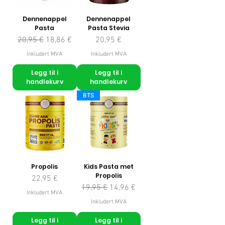
Dennenappel
Dennenappel
Pasta
Pasta Stevia
Vanlig pris
Salgspris
Pris
20,95 €
18,86 €
20,95 €
Inkludert MVA
Inkludert MVA
Legg til i
Legg til i
handlekurv
handlekurv
BTS
Propolis
Kids Pasta met
Propolis
Pris
22,95 €
Vanlig pris
Salgspris
19,95 €
14,96 €
Inkludert MVA
Inkludert MVA
Legg til i
Legg til i