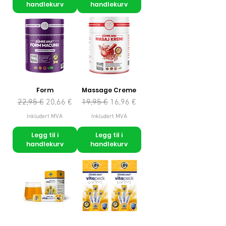
handlekurv
handlekurv
Form
Massage Creme
Vanlig pris
Salgspris
Vanlig pris
Salgspris
22,95 €
20,66 €
19,95 €
16,96 €
Inkludert MVA
Inkludert MVA
Legg til i
Legg til i
handlekurv
handlekurv