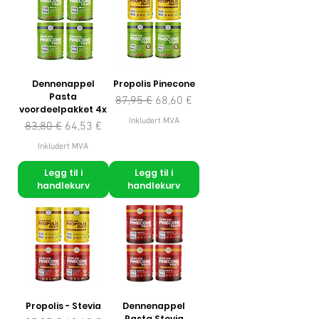
Dennenappel
Propolis Pinecone
Pasta
Vanlig pris
Salgspris
87,95 €
68,60 €
voordeelpakket 4x
Inkludert MVA
Vanlig pris
Salgspris
83,80 €
64,53 €
Inkludert MVA
Legg til i
Legg til i
handlekurv
handlekurv
Propolis - Stevia
Dennenappel
Pasta Stevia