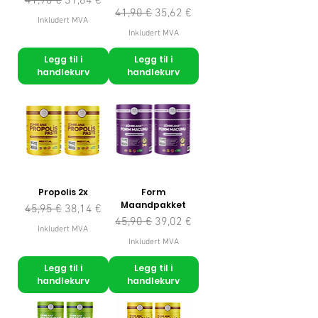
41,90 €
31,84 €
Vanlig pris
Salgspris
41,90 €
35,62 €
Inkludert MVA
Inkludert MVA
Legg til i
Legg til i
handlekurv
handlekurv
Propolis 2x
Form
Maandpakket
Vanlig pris
Salgspris
45,95 €
38,14 €
Vanlig pris
Salgspris
45,90 €
39,02 €
Inkludert MVA
Inkludert MVA
Legg til i
Legg til i
handlekurv
handlekurv