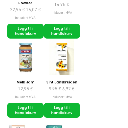
Powder
Pris
14,95 €
Vanlig pris
Salgspris
22,95 €
16,07 €
Inkludert MVA
Inkludert MVA
Legg til i
Legg til i
handlekurv
handlekurv
Melk Jam
Sint Janskruiden
Pris
Vanlig pris
Salgspris
12,95 €
9,95 €
6,97 €
Inkludert MVA
Inkludert MVA
Legg til i
Legg til i
handlekurv
handlekurv