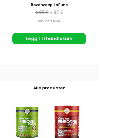
Rozenzeep LaFune
Vanlig pris
Salgspris
6,95 €
4,87 €
Inkludert MVA
Legg til i handlekurv
Alle producten