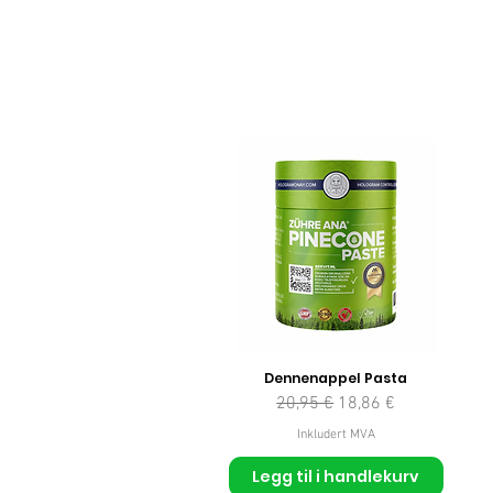
Dennenappel Pasta
Vanlig pris
Salgspris
20,95 €
18,86 €
Inkludert MVA
Legg til i handlekurv