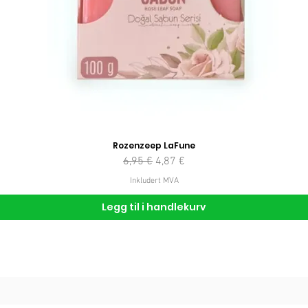
Rozenzeep LaFune
Vanlig pris
Salgspris
6,95 €
4,87 €
Inkludert MVA
Legg til i handlekurv