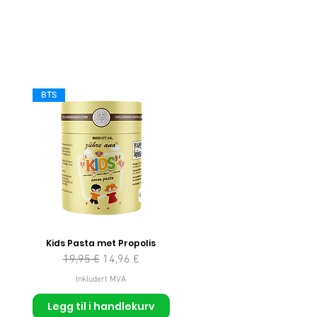
BTS
Kids Pasta met Propolis
Vanlig pris
Salgspris
19,95 €
14,96 €
Inkludert MVA
Legg til i handlekurv