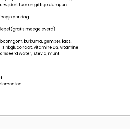
Verwijdert teer en giftige dampen.
hepje per dag.
 lepel (gratis meegeleverd)
jnboomgom, kurkuma, gember, laos,
, zinkgluconaat, vitamine D3, vitamine
oniseerd water, stevia, munt.
d.
plementen.