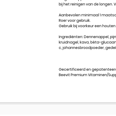
bij het reinigen van de longen. 
Aanbevolen minimaal 1 maatsc
Roer voor gebruik.
Gebruik bij voorkeur een houten
Ingrediënten: Dennenappel, pi
kruidnagel, kava, bèta-glucaan
c, johannesbroodpoeder, gedeï
Gecertificeerd en gepatenteer
Beevit Premium Vitaminen/Sup