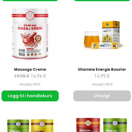
Massage Creme
Vitamine Energie Booster
Vanlig pris
Salgspris
Pris
19,95 €
16,96 €
14,95 €
Inkludert MVA
Inkludert MVA
Legg til i handlekurv
Utsolgt