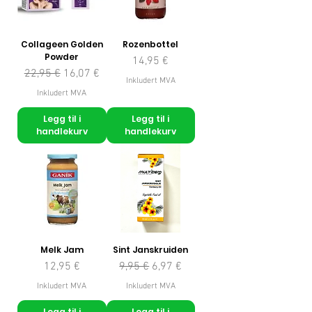
Collageen Golden
Rozenbottel
Powder
Pris
14,95 €
Vanlig pris
Salgspris
22,95 €
16,07 €
Inkludert MVA
Inkludert MVA
Legg til i
Legg til i
handlekurv
handlekurv
Melk Jam
Sint Janskruiden
Pris
Vanlig pris
Salgspris
12,95 €
9,95 €
6,97 €
Inkludert MVA
Inkludert MVA
Legg til i
Legg til i