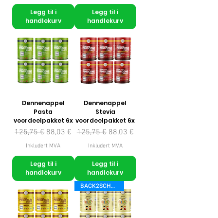
Legg til i
Legg til i
handlekurv
handlekurv
Dennenappel
Dennenappel
Pasta
Stevia
voordeelpakket 6x
voordeelpakket 6x
Vanlig pris
Salgspris
Vanlig pris
Salgspris
125,75 €
88,03 €
125,75 €
88,03 €
Inkludert MVA
Inkludert MVA
Legg til i
Legg til i
handlekurv
handlekurv
BACK2SCHOOL