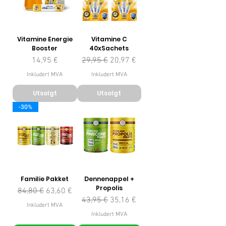
Vitamine Energie
Vitamine C
Booster
40xSachets
Pris
Vanlig pris
Salgspris
14,95 €
29,95 €
20,97 €
Inkludert MVA
Inkludert MVA
Utsolgt
Utsolgt
-30%
Familie Pakket
Dennenappel +
Propolis
Vanlig pris
Salgspris
84,80 €
63,60 €
Vanlig pris
Salgspris
43,95 €
35,16 €
Inkludert MVA
Inkludert MVA