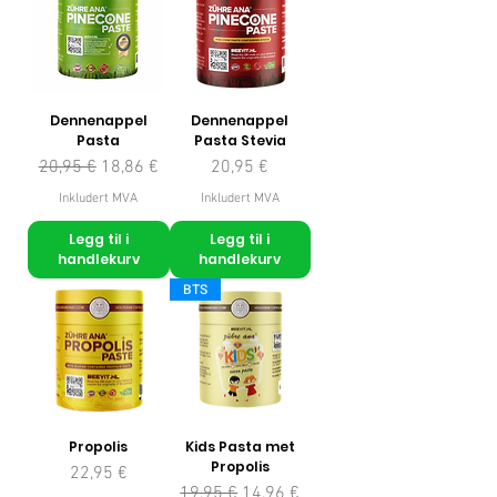
Dennenappel
Dennenappel
Pasta
Pasta Stevia
Vanlig pris
Salgspris
Pris
20,95 €
18,86 €
20,95 €
Inkludert MVA
Inkludert MVA
Legg til i
Legg til i
handlekurv
handlekurv
BTS
Propolis
Kids Pasta met
Propolis
Pris
22,95 €
Vanlig pris
Salgspris
19,95 €
14,96 €