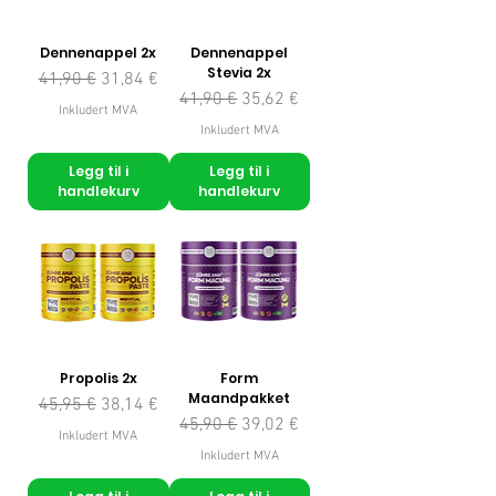
Dennenappel 2x
Dennenappel
Stevia 2x
Vanlig pris
Salgspris
41,90 €
31,84 €
Vanlig pris
Salgspris
41,90 €
35,62 €
Inkludert MVA
Inkludert MVA
Legg til i
Legg til i
handlekurv
handlekurv
Propolis 2x
Form
Maandpakket
Vanlig pris
Salgspris
45,95 €
38,14 €
Vanlig pris
Salgspris
45,90 €
39,02 €
Inkludert MVA
Inkludert MVA