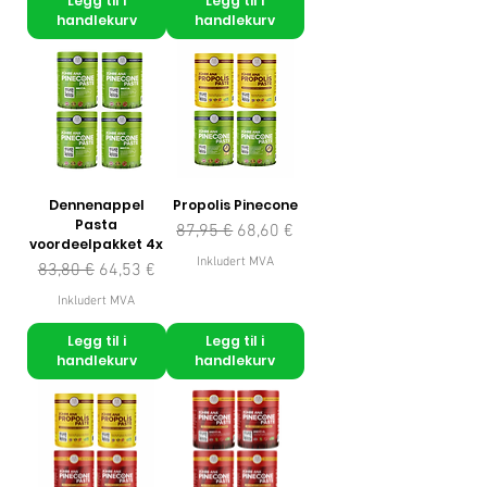
Legg til i
Legg til i
handlekurv
handlekurv
Dennenappel
Propolis Pinecone
Pasta
Vanlig pris
Salgspris
87,95 €
68,60 €
voordeelpakket 4x
Inkludert MVA
Vanlig pris
Salgspris
83,80 €
64,53 €
Inkludert MVA
Legg til i
Legg til i
handlekurv
handlekurv