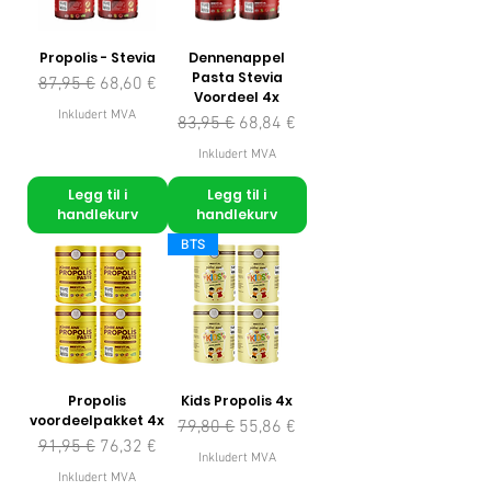
Propolis - Stevia
Dennenappel
Pasta Stevia
Vanlig pris
Salgspris
87,95 €
68,60 €
Voordeel 4x
Inkludert MVA
Vanlig pris
Salgspris
83,95 €
68,84 €
Inkludert MVA
Legg til i
Legg til i
handlekurv
handlekurv
BTS
Propolis
Kids Propolis 4x
voordeelpakket 4x
Vanlig pris
Salgspris
79,80 €
55,86 €
Vanlig pris
Salgspris
91,95 €
76,32 €
Inkludert MVA
Inkludert MVA