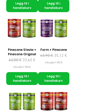
Legg til i
Legg til i
handlekurv
handlekurv
Pinecone Stevia +
Form + Pinecone
Pinecone Original
Vanlig pris
Salgspris
43,90 €
35,12 €
Vanlig pris
Salgspris
42,00 €
33,60 €
Inkludert MVA
Inkludert MVA
Legg til i
Legg til i
handlekurv
handlekurv