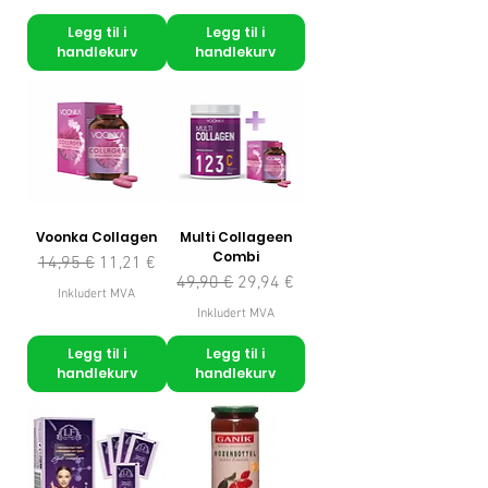
Legg til i
Legg til i
handlekurv
handlekurv
Voonka Collagen
Multi Collageen
Combi
Vanlig pris
Salgspris
14,95 €
11,21 €
Vanlig pris
Salgspris
49,90 €
29,94 €
Inkludert MVA
Inkludert MVA
Legg til i
Legg til i
handlekurv
handlekurv