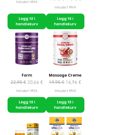
Inkludert MVA
Inkludert MVA
Legg til i
Legg til i
handlekurv
handlekurv
Form
Massage Creme
Vanlig pris
Salgspris
Vanlig pris
Salgspris
22,95 €
20,66 €
19,95 €
16,96 €
Inkludert MVA
Inkludert MVA
Legg til i
Legg til i
handlekurv
handlekurv