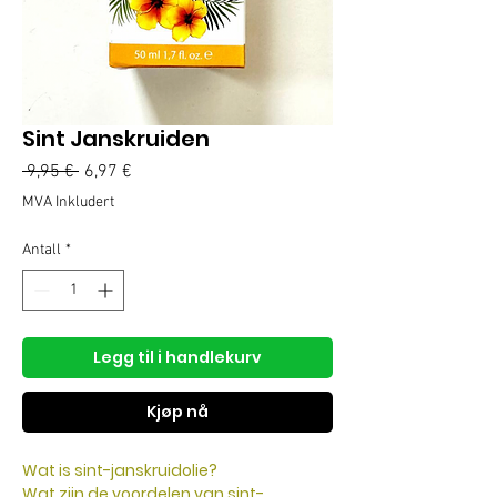
Sint Janskruiden
Vanlig
Salgspris
 9,95 € 
6,97 €
pris
MVA Inkludert
Antall
*
Legg til i handlekurv
Kjøp nå
Wat is sint-janskruidolie?
Wat zijn de voordelen van sint-