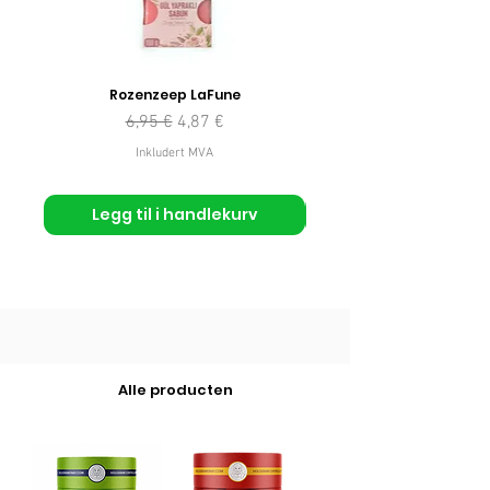
Rozenzeep LaFune
Vanlig pris
Salgspris
6,95 €
4,87 €
Inkludert MVA
Legg til i handlekurv
Alle producten