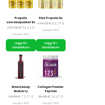
Propolis
Kids Propolis 6x
voordeelpakket 6x
Vanlig pris
Salgspris
119,70 €
83,79 €
Vanlig pris
Salgspris
137,75 €
96,43 €
Inkludert MVA
Inkludert MVA
Legg til i
Legg til i
handlekurv
handlekurv
Moerbeisap
Collagen Powder
Mulberry
Peptide
Vanlig pris
Salgspris
Vanlig pris
Salgspris
14,95 €
12,71 €
34,95 €
24,47 €
Inkludert MVA
Inkludert MVA