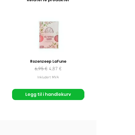
Rozenzeep LaFune
Vanlig pris
Salgspris
6,95 €
4,87 €
Inkludert MVA
Legg til i handlekurv