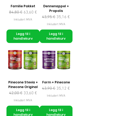
Familie Pakket
Dennenappel +
Propolis
Vanlig pris
Salgspris
84,80 €
63,60 €
Vanlig pris
Salgspris
43,95 €
35,16 €
Inkludert MVA
Inkludert MVA
Legg til i
Legg til i
handlekurv
handlekurv
Pinecone Stevia +
Form + Pinecone
Pinecone Original
Vanlig pris
Salgspris
43,90 €
35,12 €
Vanlig pris
Salgspris
42,00 €
33,60 €
Inkludert MVA
Inkludert MVA
Legg til i
Legg til i
handlekurv
handlekurv