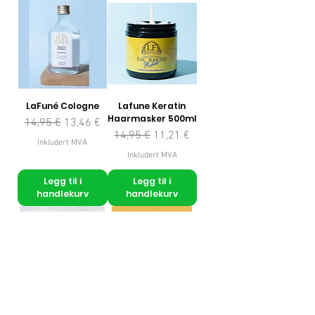
LaFuné Cologne
Lafune Keratin
Haarmasker 500ml
Vanlig pris
Salgspris
14,95 €
13,46 €
Vanlig pris
Salgspris
14,95 €
11,21 €
Inkludert MVA
Inkludert MVA
Legg til i
Legg til i
handlekurv
handlekurv
Bentoniet Klei
Argan oil