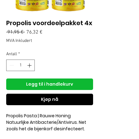
Propolis voordeelpakket 4x
Vanlig
Salgspris
 91,95 € 
76,32 €
pris
MVA Inkludert
Antall
*
Legg til i handlekurv
Kjøp nå
Propolis Pasta | Rauwe Honing
Natuurlijke Antibacterie/Antivirus. Net
zoals het de bijenkorf desinfecteert.