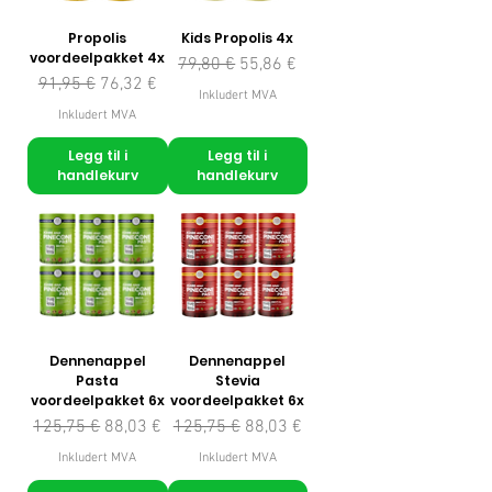
Propolis
Kids Propolis 4x
voordeelpakket 4x
Vanlig pris
Salgspris
79,80 €
55,86 €
Vanlig pris
Salgspris
91,95 €
76,32 €
Inkludert MVA
Inkludert MVA
Legg til i
Legg til i
handlekurv
handlekurv
Dennenappel
Dennenappel
Pasta
Stevia
voordeelpakket 6x
voordeelpakket 6x
Vanlig pris
Salgspris
Vanlig pris
Salgspris
125,75 €
88,03 €
125,75 €
88,03 €
Inkludert MVA
Inkludert MVA