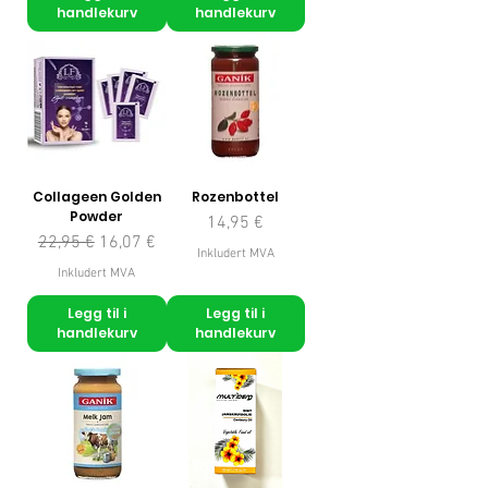
handlekurv
handlekurv
Collageen Golden
Rozenbottel
Powder
Pris
14,95 €
Vanlig pris
Salgspris
22,95 €
16,07 €
Inkludert MVA
Inkludert MVA
Legg til i
Legg til i
handlekurv
handlekurv