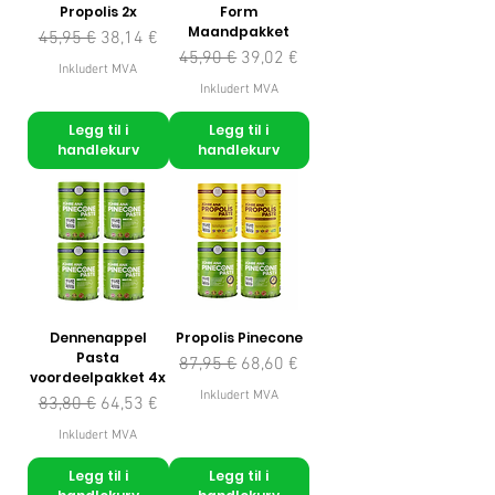
Propolis 2x
Form
Maandpakket
Vanlig pris
Salgspris
45,95 €
38,14 €
Vanlig pris
Salgspris
45,90 €
39,02 €
Inkludert MVA
Inkludert MVA
Legg til i
Legg til i
handlekurv
handlekurv
Dennenappel
Propolis Pinecone
Pasta
Vanlig pris
Salgspris
87,95 €
68,60 €
voordeelpakket 4x
Inkludert MVA
Vanlig pris
Salgspris
83,80 €
64,53 €
Inkludert MVA
Legg til i
Legg til i