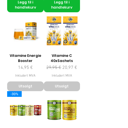
Legg til i
Legg til i
handlekurv
handlekurv
Vitamine Energie
Vitamine C
Booster
40xSachets
Pris
Vanlig pris
Salgspris
14,95 €
29,95 €
20,97 €
Inkludert MVA
Inkludert MVA
Utsolgt
Utsolgt
-30%