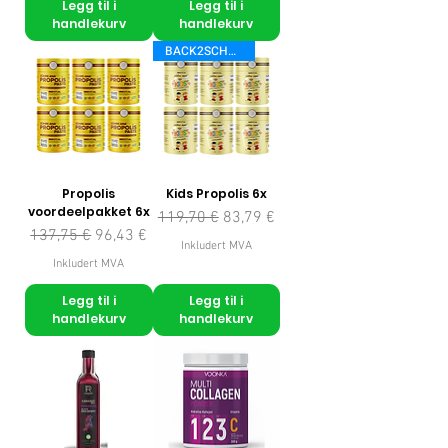
Legg til i
Legg til i
handlekurv
handlekurv
BACK2SCHOOL
Propolis
Kids Propolis 6x
voordeelpakket 6x
Vanlig pris
Salgspris
119,70 €
83,79 €
Vanlig pris
Salgspris
137,75 €
96,43 €
Inkludert MVA
Inkludert MVA
Legg til i
Legg til i
handlekurv
handlekurv