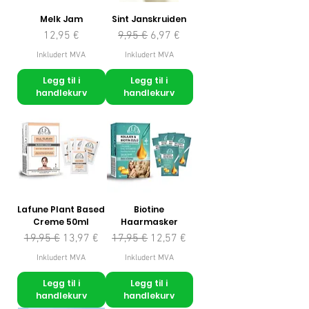
Melk Jam
Sint Janskruiden
Pris
Vanlig pris
Salgspris
12,95 €
9,95 €
6,97 €
Inkludert MVA
Inkludert MVA
Legg til i
Legg til i
handlekurv
handlekurv
Lafune Plant Based
Biotine
Creme 50ml
Haarmasker
Vanlig pris
Salgspris
Vanlig pris
Salgspris
19,95 €
13,97 €
17,95 €
12,57 €
Inkludert MVA
Inkludert MVA
Legg til i
Legg til i
handlekurv
handlekurv