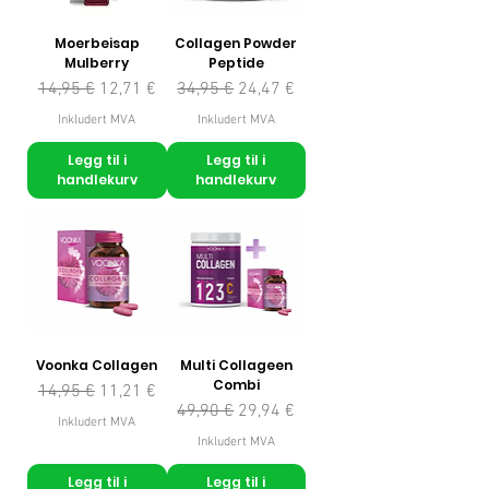
Moerbeisap
Collagen Powder
Mulberry
Peptide
Vanlig pris
Salgspris
Vanlig pris
Salgspris
14,95 €
12,71 €
34,95 €
24,47 €
Inkludert MVA
Inkludert MVA
Legg til i
Legg til i
handlekurv
handlekurv
Voonka Collagen
Multi Collageen
Combi
Vanlig pris
Salgspris
14,95 €
11,21 €
Vanlig pris
Salgspris
49,90 €
29,94 €
Inkludert MVA
Inkludert MVA
Legg til i
Legg til i