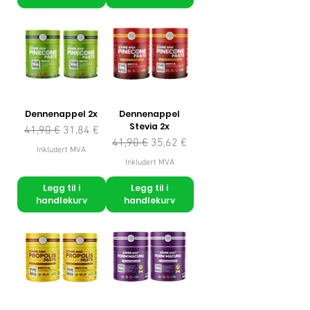
Dennenappel 2x
Dennenappel
Stevia 2x
Vanlig pris
Salgspris
41,90 €
31,84 €
Vanlig pris
Salgspris
41,90 €
35,62 €
Inkludert MVA
Inkludert MVA
Legg til i
Legg til i
handlekurv
handlekurv