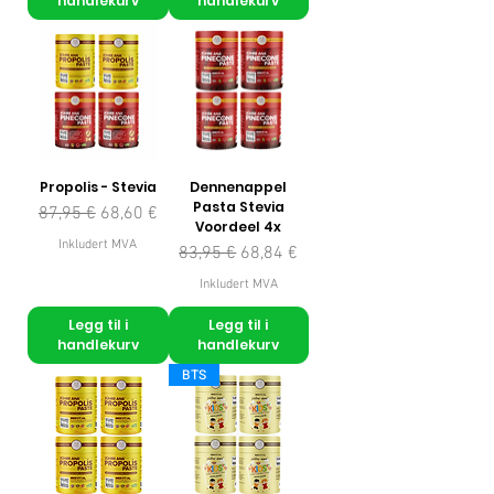
handlekurv
handlekurv
Propolis - Stevia
Dennenappel
Pasta Stevia
Vanlig pris
Salgspris
87,95 €
68,60 €
Voordeel 4x
Inkludert MVA
Vanlig pris
Salgspris
83,95 €
68,84 €
Inkludert MVA
Legg til i
Legg til i
handlekurv
handlekurv
BTS