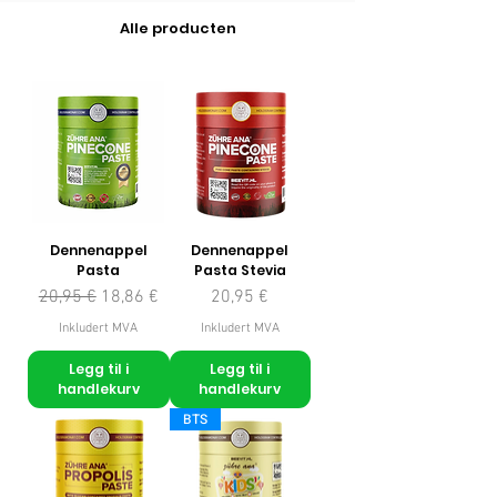
Alle producten
Dennenappel
Dennenappel
Pasta
Pasta Stevia
Vanlig pris
Salgspris
Pris
20,95 €
18,86 €
20,95 €
Inkludert MVA
Inkludert MVA
Legg til i
Legg til i
handlekurv
handlekurv
BTS