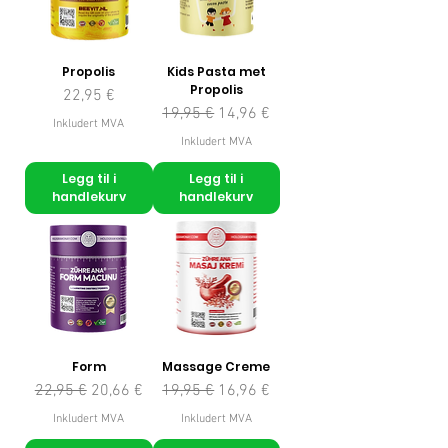
Propolis
Kids Pasta met
Propolis
Pris
22,95 €
Vanlig pris
Salgspris
19,95 €
14,96 €
Inkludert MVA
Inkludert MVA
Legg til i
Legg til i
handlekurv
handlekurv
Form
Massage Creme
Vanlig pris
Salgspris
Vanlig pris
Salgspris
22,95 €
20,66 €
19,95 €
16,96 €
Inkludert MVA
Inkludert MVA