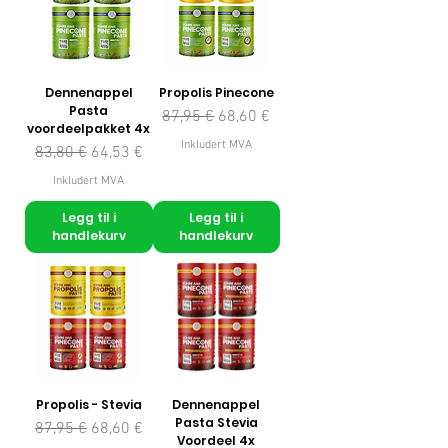
Dennenappel
Propolis Pinecone
Pasta
Vanlig pris
Salgspris
87,95 €
68,60 €
voordeelpakket 4x
Inkludert MVA
Vanlig pris
Salgspris
83,80 €
64,53 €
Inkludert MVA
Legg til i
Legg til i
handlekurv
handlekurv
Propolis - Stevia
Dennenappel
Pasta Stevia
Vanlig pris
Salgspris
87,95 €
68,60 €
Voordeel 4x