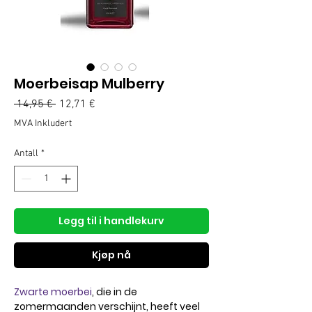
Moerbeisap Mulberry
Vanlig
Salgspris
 14,95 € 
12,71 €
pris
MVA Inkludert
Antall
*
Legg til i handlekurv
Kjøp nå
Zwarte moerbei
,
die in de
zomermaanden verschijnt, heeft veel