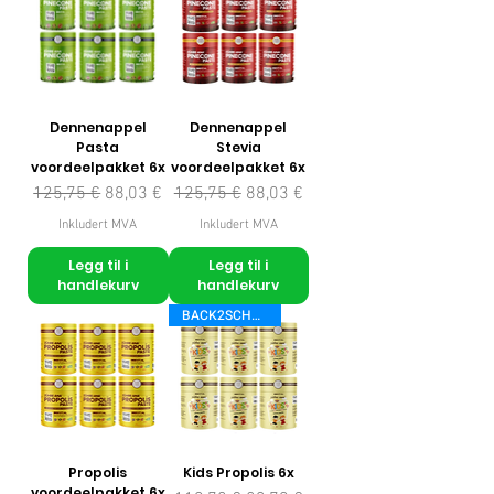
Dennenappel
Dennenappel
Pasta
Stevia
voordeelpakket 6x
voordeelpakket 6x
Vanlig pris
Salgspris
Vanlig pris
Salgspris
125,75 €
88,03 €
125,75 €
88,03 €
Inkludert MVA
Inkludert MVA
Legg til i
Legg til i
handlekurv
handlekurv
BACK2SCHOOL
Propolis
Kids Propolis 6x
voordeelpakket 6x