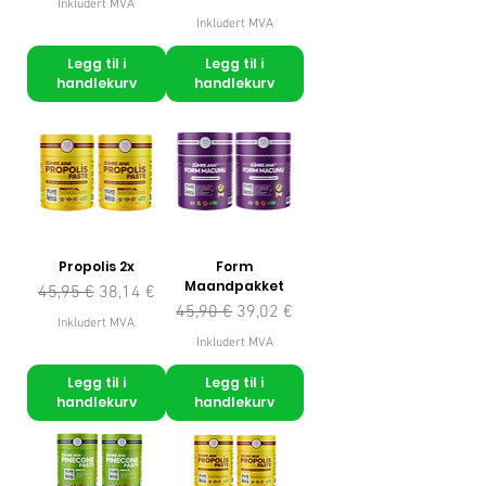
Inkludert MVA
Inkludert MVA
Legg til i
Legg til i
handlekurv
handlekurv
Propolis 2x
Form
Maandpakket
Vanlig pris
Salgspris
45,95 €
38,14 €
Vanlig pris
Salgspris
45,90 €
39,02 €
Inkludert MVA
Inkludert MVA
Legg til i
Legg til i
handlekurv
handlekurv