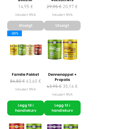
Pris
Vanlig pris
Salgspris
14,95 €
29,95 €
20,97 €
Inkludert MVA
Inkludert MVA
Utsolgt
Utsolgt
-30%
Familie Pakket
Dennenappel +
Propolis
Vanlig pris
Salgspris
84,80 €
63,60 €
Vanlig pris
Salgspris
43,95 €
35,16 €
Inkludert MVA
Inkludert MVA
Legg til i
Legg til i
handlekurv
handlekurv