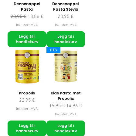
Dennenappel
Dennenappel
Pasta
Pasta Stevia
Vanlig pris
Salgspris
Pris
20,95 €
18,86 €
20,95 €
Inkludert MVA
Inkludert MVA
Legg til i
Legg til i
handlekurv
handlekurv
BTS
Propolis
Kids Pasta met
Propolis
Pris
22,95 €
Vanlig pris
Salgspris
19,95 €
14,96 €
Inkludert MVA
Inkludert MVA
Legg til i
Legg til i
handlekurv
handlekurv