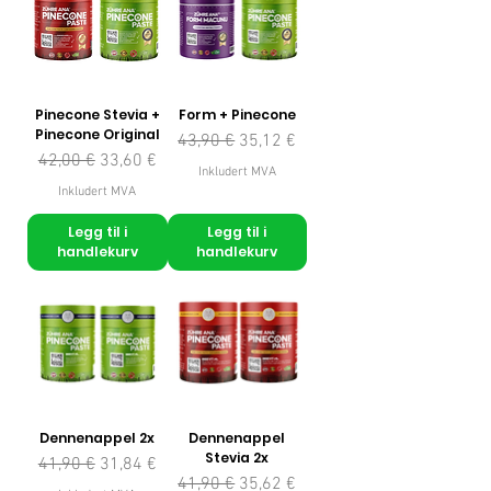
Pinecone Stevia +
Form + Pinecone
Pinecone Original
Vanlig pris
Salgspris
43,90 €
35,12 €
Vanlig pris
Salgspris
42,00 €
33,60 €
Inkludert MVA
Inkludert MVA
Legg til i
Legg til i
handlekurv
handlekurv
Dennenappel 2x
Dennenappel
Stevia 2x
Vanlig pris
Salgspris
41,90 €
31,84 €
Vanlig pris
Salgspris
41,90 €
35,62 €