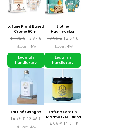
Lafune Plant Based
Biotine
Creme 50ml
Haarmasker
Vanlig pris
Salgspris
Vanlig pris
Salgspris
19,95 €
13,97 €
17,95 €
12,57 €
Inkludert MVA
Inkludert MVA
Legg til i
Legg til i
handlekurv
handlekurv
LaFuné Cologne
Lafune Keratin
Haarmasker 500ml
Vanlig pris
Salgspris
14,95 €
13,46 €
Vanlig pris
Salgspris
14,95 €
11,21 €
Inkludert MVA