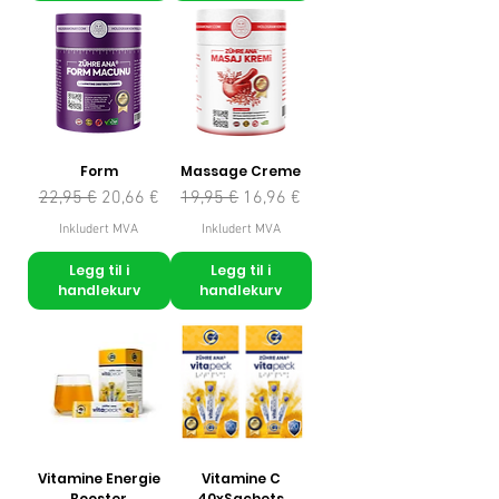
Form
Massage Creme
Vanlig pris
Salgspris
Vanlig pris
Salgspris
22,95 €
20,66 €
19,95 €
16,96 €
Inkludert MVA
Inkludert MVA
Legg til i
Legg til i
handlekurv
handlekurv
Vitamine Energie
Vitamine C
Booster
40xSachets