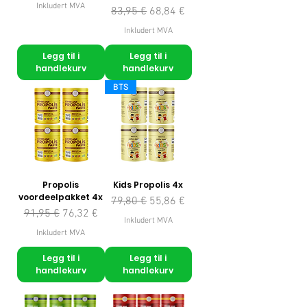
Inkludert MVA
Vanlig pris
Salgspris
83,95 €
68,84 €
Inkludert MVA
Legg til i
Legg til i
handlekurv
handlekurv
BTS
Propolis
Kids Propolis 4x
voordeelpakket 4x
Vanlig pris
Salgspris
79,80 €
55,86 €
Vanlig pris
Salgspris
91,95 €
76,32 €
Inkludert MVA
Inkludert MVA
Legg til i
Legg til i
handlekurv
handlekurv