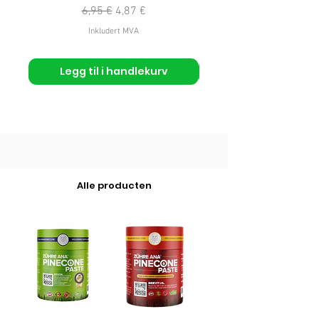
Vanlig pris
Salgspris
6,95 €
4,87 €
Inkludert MVA
Legg til i handlekurv
Alle producten