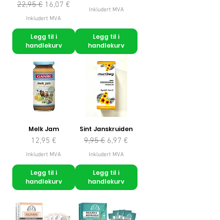
Vanlig pris
Salgspris
22,95 €
16,07 €
Inkludert MVA
Inkludert MVA
Legg til i
Legg til i
handlekurv
handlekurv
Melk Jam
Sint Janskruiden
Pris
Vanlig pris
Salgspris
12,95 €
9,95 €
6,97 €
Inkludert MVA
Inkludert MVA
Legg til i
Legg til i
handlekurv
handlekurv