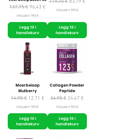
Vanlig pris
Salgspris
119,70 €
83,79 €
Vanlig pris
Salgspris
137,75 €
96,43 €
Inkludert MVA
Inkludert MVA
Legg til i
Legg til i
handlekurv
handlekurv
Moerbeisap
Collagen Powder
Mulberry
Peptide
Vanlig pris
Salgspris
Vanlig pris
Salgspris
14,95 €
12,71 €
34,95 €
24,47 €
Inkludert MVA
Inkludert MVA
Legg til i
Legg til i
handlekurv
handlekurv