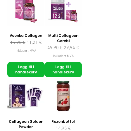
Voonka Collagen
Multi Collageen
Combi
Vanlig pris
Salgspris
14,95 €
11,21 €
Vanlig pris
Salgspris
49,90 €
29,94 €
Inkludert MVA
Inkludert MVA
Legg til i
Legg til i
handlekurv
handlekurv
Collageen Golden
Rozenbottel
Powder
Pris
14,95 €