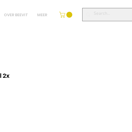
OVER BEEVIT
MEER
 2x
lgspris