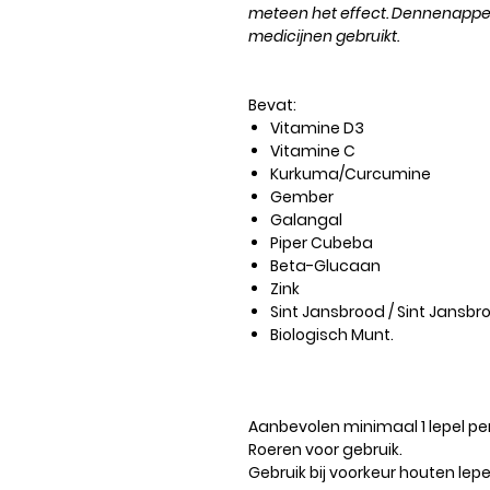
meteen het effect. Dennenappel w
medicijnen gebruikt.
Bevat:
Vitamine D3
Vitamine C
Kurkuma/Curcumine
Gember
Galangal
Piper Cubeba
Beta-Glucaan
Zink
Sint Jansbrood / Sint Jans
Biologisch Munt.
Aanbevolen
minimaal 1 lepel pe
Roeren voor gebruik.
Gebruik bij voorkeur houten lep