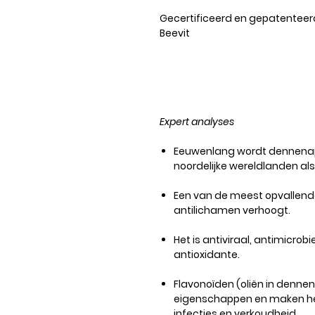
Gecertificeerd en gepatenteer
Beevit
Expert analyses
Eeuwenlang wordt dennenapp
noordelijke wereldlanden al
Een van de meest opvallende
antilichamen verhoogt.
Het is antiviraal, antimicrobi
antioxidante.
Flavonoïden (oliën in den
eigenschappen en maken he
infecties en verkoudheid.