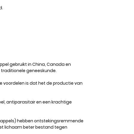
d.
el gebruikt in China, Canada en
s traditionele geneeskunde.
 voordelen is dat het de productie van
eel, antiparasitair en een krachtige
nenappels) hebben ontstekingsremmende
t lichaam beter bestand tegen