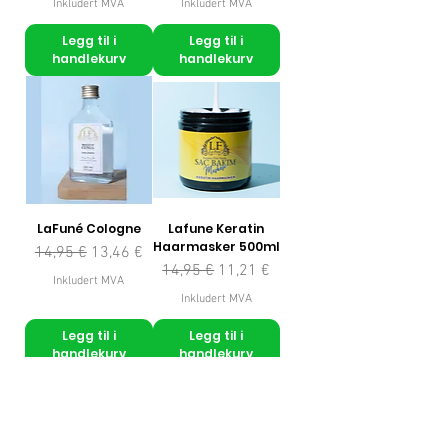
Inkludert MVA
Inkludert MVA
Legg til i
Legg til i
handlekurv
handlekurv
LaFuné Cologne
Lafune Keratin
Haarmasker 500ml
Vanlig pris
Salgspris
14,95 €
13,46 €
Vanlig pris
Salgspris
14,95 €
11,21 €
Inkludert MVA
Inkludert MVA
Legg til i
Legg til i
handlekurv
handlekurv