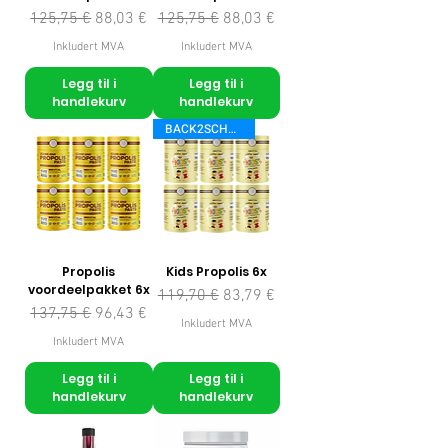
Vanlig pris
Salgspris
Vanlig pris
Salgspris
125,75 €
88,03 €
125,75 €
88,03 €
Inkludert MVA
Inkludert MVA
Legg til i
Legg til i
handlekurv
handlekurv
BACK2SCHOOL
Propolis
Kids Propolis 6x
voordeelpakket 6x
Vanlig pris
Salgspris
119,70 €
83,79 €
Vanlig pris
Salgspris
137,75 €
96,43 €
Inkludert MVA
Inkludert MVA
Legg til i
Legg til i
handlekurv
handlekurv