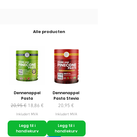
Alle producten
Dennenappel
Dennenappel
Pasta
Pasta Stevia
Vanlig pris
Salgspris
Pris
20,95 €
18,86 €
20,95 €
Inkludert MVA
Inkludert MVA
Legg til i
Legg til i
handlekurv
handlekurv