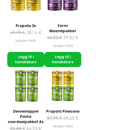
Propolis 2x
Form
Maandpakket
Vanlig pris
Salgspris
45,95 €
38,14 €
Vanlig pris
Salgspris
45,90 €
39,02 €
Inkludert MVA
Inkludert MVA
Legg til i
Legg til i
handlekurv
handlekurv
Dennenappel
Propolis Pinecone
Pasta
Vanlig pris
Salgspris
87,95 €
68,60 €
voordeelpakket 4x
Inkludert MVA
Vanlig pris
Salgspris
83,80 €
64,53 €