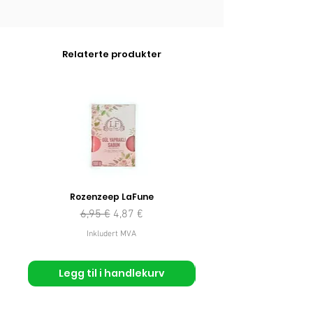
Relaterte produkter
Rozenzeep LaFune
Vanlig pris
Salgspris
6,95 €
4,87 €
Inkludert MVA
Legg til i handlekurv