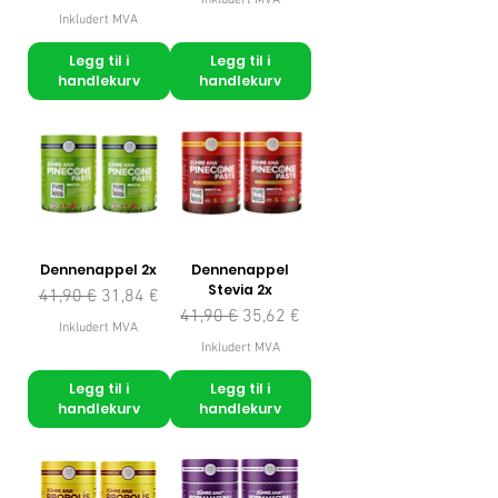
Inkludert MVA
Inkludert MVA
Legg til i
Legg til i
handlekurv
handlekurv
Dennenappel 2x
Dennenappel
Stevia 2x
Vanlig pris
Salgspris
41,90 €
31,84 €
Vanlig pris
Salgspris
41,90 €
35,62 €
Inkludert MVA
Inkludert MVA
Legg til i
Legg til i
handlekurv
handlekurv