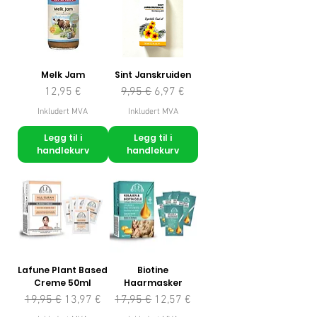
Melk Jam
Sint Janskruiden
Pris
Vanlig pris
Salgspris
12,95 €
9,95 €
6,97 €
Inkludert MVA
Inkludert MVA
Legg til i
Legg til i
handlekurv
handlekurv
Lafune Plant Based
Biotine
Creme 50ml
Haarmasker
Vanlig pris
Salgspris
Vanlig pris
Salgspris
19,95 €
13,97 €
17,95 €
12,57 €