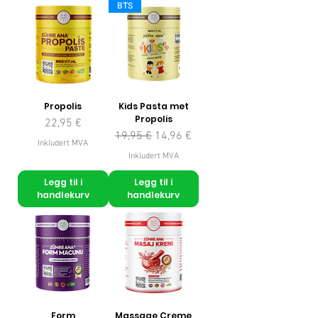
BTS
Propolis
Kids Pasta met
Propolis
Pris
22,95 €
Vanlig pris
Salgspris
19,95 €
14,96 €
Inkludert MVA
Inkludert MVA
Legg til i
Legg til i
handlekurv
handlekurv
Form
Massage Creme