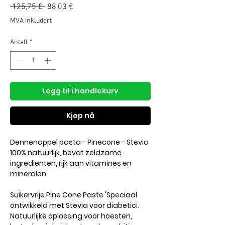
Vanlig
Salgspris
 125,75 € 
88,03 €
pris
MVA Inkludert
Antall
*
Legg til i handlekurv
Kjøp nå
Dennenappel pasta - Pinecone - Stevia
100% natuurlijk, bevat zeldzame
ingrediënten, rijk aan vitamines en
mineralen.
Suikervrije Pine Cone Paste 'Speciaal
ontwikkeld met Stevia voor diabetici.
Natuurlijke oplossing voor hoesten,