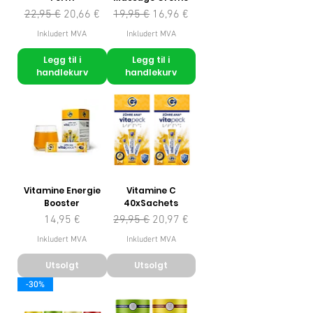
Vanlig pris
Salgspris
Vanlig pris
Salgspris
22,95 €
20,66 €
19,95 €
16,96 €
Inkludert MVA
Inkludert MVA
Legg til i
Legg til i
handlekurv
handlekurv
Vitamine Energie
Vitamine C
Booster
40xSachets
Pris
Vanlig pris
Salgspris
14,95 €
29,95 €
20,97 €
Inkludert MVA
Inkludert MVA
Utsolgt
Utsolgt
-30%