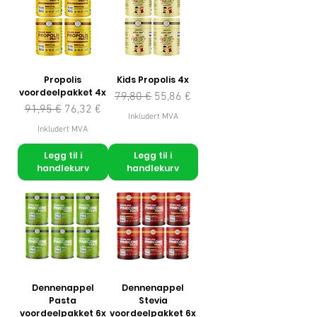
Propolis
Kids Propolis 4x
voordeelpakket 4x
Vanlig pris
Salgspris
79,80 €
55,86 €
Vanlig pris
Salgspris
91,95 €
76,32 €
Inkludert MVA
Inkludert MVA
Legg til i
Legg til i
handlekurv
handlekurv
Dennenappel
Dennenappel
Pasta
Stevia
voordeelpakket 6x
voordeelpakket 6x