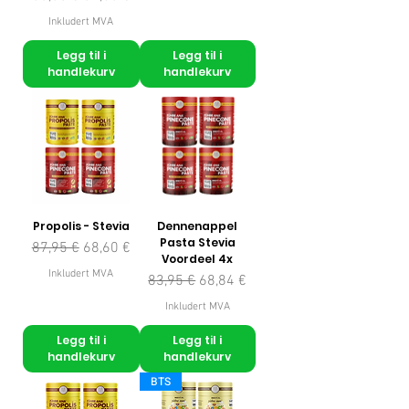
Inkludert MVA
Legg til i
Legg til i
handlekurv
handlekurv
Propolis - Stevia
Dennenappel
Pasta Stevia
Vanlig pris
Salgspris
87,95 €
68,60 €
Voordeel 4x
Inkludert MVA
Vanlig pris
Salgspris
83,95 €
68,84 €
Inkludert MVA
Legg til i
Legg til i
handlekurv
handlekurv
BTS