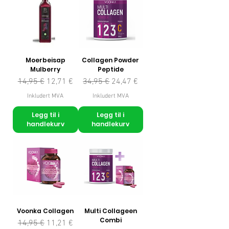
Moerbeisap
Collagen Powder
Mulberry
Peptide
Vanlig pris
Salgspris
Vanlig pris
Salgspris
14,95 €
12,71 €
34,95 €
24,47 €
Inkludert MVA
Inkludert MVA
Legg til i
Legg til i
handlekurv
handlekurv
Voonka Collagen
Multi Collageen
Combi
Vanlig pris
Salgspris
14,95 €
11,21 €