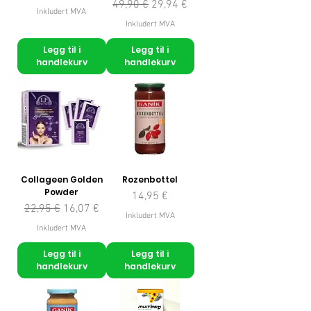
Vanlig pris
Salgspris
49,90 €
29,94 €
Inkludert MVA
Inkludert MVA
Legg til i
Legg til i
handlekurv
handlekurv
Collageen Golden
Rozenbottel
Powder
Pris
14,95 €
Vanlig pris
Salgspris
22,95 €
16,07 €
Inkludert MVA
Inkludert MVA
Legg til i
Legg til i
handlekurv
handlekurv