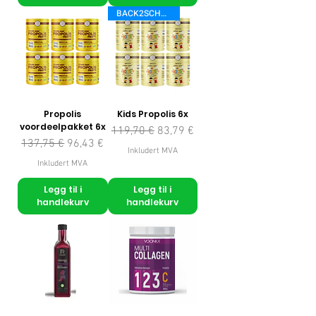
BACK2SCHOOL
Propolis
Kids Propolis 6x
voordeelpakket 6x
Vanlig pris
Salgspris
119,70 €
83,79 €
Vanlig pris
Salgspris
137,75 €
96,43 €
Inkludert MVA
Inkludert MVA
Legg til i
Legg til i
handlekurv
handlekurv