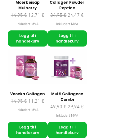
Moerbeisap
Collagen Powder
Mulberry
Peptide
Vanlig pris
Salgspris
Vanlig pris
Salgspris
14,95 €
12,71 €
34,95 €
24,47 €
Inkludert MVA
Inkludert MVA
Legg til i
Legg til i
handlekurv
handlekurv
Voonka Collagen
Multi Collageen
Combi
Vanlig pris
Salgspris
14,95 €
11,21 €
Vanlig pris
Salgspris
49,90 €
29,94 €
Inkludert MVA
Inkludert MVA
Legg til i
Legg til i
handlekurv
handlekurv