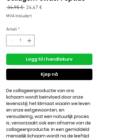
Vanlig
Salgspris
 34,95 € 
24,47 €
pris
MVA Inkludert
Antall
*
Legg til i handlekurv
Kjøp nå
De collageenproductie van ons
lichaam wordt beïnvloed door onze
levensstijl, het klimaat waarin we leven
en onze eetgewoonten, en
veroudering, wat een natuurlijk proces
is, veroorzaakt ook een afname van de
collageenproductie. In een gemiddeld
menselijk lichaam wordt na de leeftijd