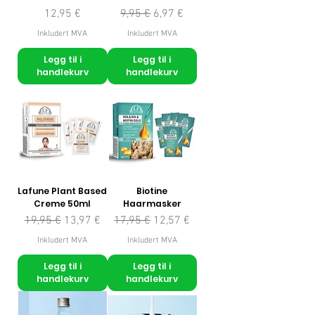
Pris
Vanlig pris
Salgspris
12,95 €
9,95 €
6,97 €
Inkludert MVA
Inkludert MVA
Legg til i
Legg til i
handlekurv
handlekurv
Lafune Plant Based
Biotine
Creme 50ml
Haarmasker
Vanlig pris
Salgspris
Vanlig pris
Salgspris
19,95 €
13,97 €
17,95 €
12,57 €
Inkludert MVA
Inkludert MVA
Legg til i
Legg til i
handlekurv
handlekurv