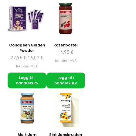
Collageen Golden
Rozenbottel
Powder
Pris
14,95 €
Vanlig pris
Salgspris
22,95 €
16,07 €
Inkludert MVA
Inkludert MVA
Legg til i
Legg til i
handlekurv
handlekurv
Melk Jam
Sint Janskruiden