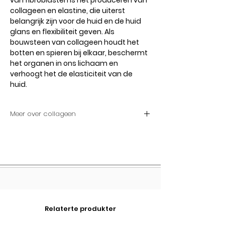
van fibroblasten is het produceren van
collageen en elastine, die uiterst
belangrijk zijn voor de huid en de huid
glans en flexibiliteit geven. Als
bouwsteen van collageen houdt het
botten en spieren bij elkaar, beschermt
het organen in ons lichaam en
verhoogt het de elasticiteit van de
huid.
Meer over collageen
Werkt collageensupplementen?
Het is mogelijk om collageenverlies
op een bepaald niveau te voorkomen
door bepaalde eetgewoonten aan te
nemen en schadelijke
consumptiegewoonten op te geven.
Vooral na de leeftijd van 40 jaar en de
Relaterte produkter
menopauze is het verlies van
collageen als gevolg van de