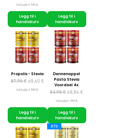
Inkludert MVA
Legg til i
Legg til i
handlekurv
handlekurv
Propolis - Stevia
Dennenappel
Pasta Stevia
Vanlig pris
Salgspris
87,95 €
68,60 €
Voordeel 4x
Inkludert MVA
Vanlig pris
Salgspris
83,95 €
68,84 €
Inkludert MVA
Legg til i
Legg til i
handlekurv
handlekurv
BTS