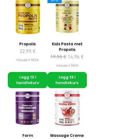
Propolis
Kids Pasta met
Propolis
Pris
22,95 €
Vanlig pris
Salgspris
19,95 €
14,96 €
Inkludert MVA
Inkludert MVA
Legg til i
Legg til i
handlekurv
handlekurv
Form
Massage Creme