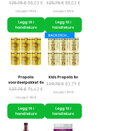
Vanlig pris
Salgspris
Vanlig pris
Salgspris
125,75 €
88,03 €
125,75 €
88,03 €
Inkludert MVA
Inkludert MVA
Legg til i
Legg til i
handlekurv
handlekurv
BACK2SCHOOL
Propolis
Kids Propolis 6x
voordeelpakket 6x
Vanlig pris
Salgspris
119,70 €
83,79 €
Vanlig pris
Salgspris
137,75 €
96,43 €
Inkludert MVA
Inkludert MVA
Legg til i
Legg til i
handlekurv
handlekurv