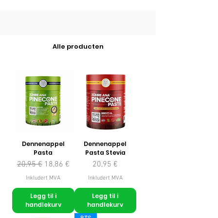
Alle producten
Dennenappel
Dennenappel
Pasta
Pasta Stevia
Vanlig pris
Salgspris
Pris
20,95 €
18,86 €
20,95 €
Inkludert MVA
Inkludert MVA
Legg til i
Legg til i
handlekurv
handlekurv
BTS