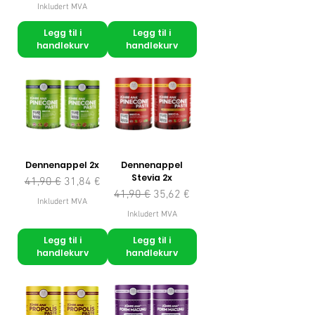
Inkludert MVA
Legg til i
Legg til i
handlekurv
handlekurv
Dennenappel 2x
Dennenappel
Stevia 2x
Vanlig pris
Salgspris
41,90 €
31,84 €
Vanlig pris
Salgspris
41,90 €
35,62 €
Inkludert MVA
Inkludert MVA
Legg til i
Legg til i
handlekurv
handlekurv