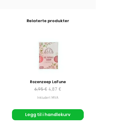
Relaterte produkter
Rozenzeep LaFune
Vanlig pris
Salgspris
6,95 €
4,87 €
Inkludert MVA
Legg til i handlekurv