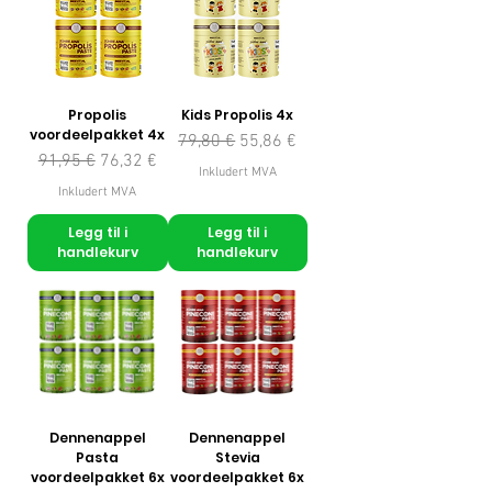
Propolis
Kids Propolis 4x
voordeelpakket 4x
Vanlig pris
Salgspris
79,80 €
55,86 €
Vanlig pris
Salgspris
91,95 €
76,32 €
Inkludert MVA
Inkludert MVA
Legg til i
Legg til i
handlekurv
handlekurv
Dennenappel
Dennenappel
Pasta
Stevia
voordeelpakket 6x
voordeelpakket 6x