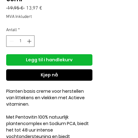
Vanlig
Salgspris
 19,95 € 
13,97 €
pris
MVA Inkludert
Antall
*
Legg til i handlekurv
Kjøp nå
Planten basis creme voor herstellen
van littekens en vlekken met Actieve
vitaminen.
Met Pentavitin 100% natuurlijk
plantencomplex en Sodium PCA, biedt
het tot 48 uur intense
vochtondersteuning en biedt