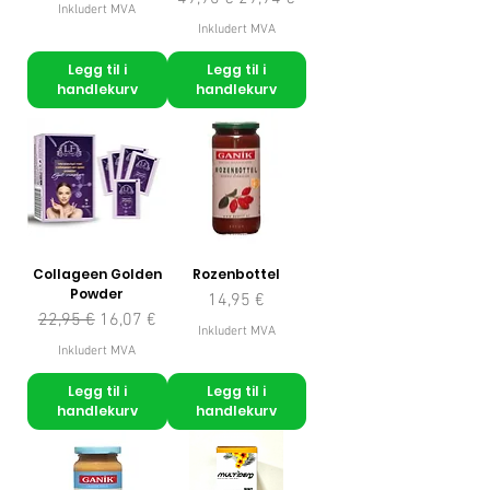
Inkludert MVA
Inkludert MVA
Legg til i
Legg til i
handlekurv
handlekurv
Collageen Golden
Rozenbottel
Powder
Pris
14,95 €
Vanlig pris
Salgspris
22,95 €
16,07 €
Inkludert MVA
Inkludert MVA
Legg til i
Legg til i
handlekurv
handlekurv