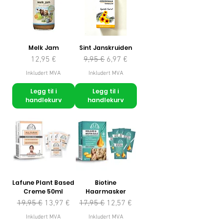
Melk Jam
Sint Janskruiden
Pris
Vanlig pris
Salgspris
12,95 €
9,95 €
6,97 €
Inkludert MVA
Inkludert MVA
Legg til i
Legg til i
handlekurv
handlekurv
Lafune Plant Based
Biotine
Creme 50ml
Haarmasker
Vanlig pris
Salgspris
Vanlig pris
Salgspris
19,95 €
13,97 €
17,95 €
12,57 €
Inkludert MVA
Inkludert MVA