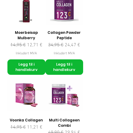
Moerbeisap
Collagen Powder
Mulberry
Peptide
Vanlig pris
Salgspris
Vanlig pris
Salgspris
14,95 €
12,71 €
34,95 €
24,47 €
Inkludert MVA
Inkludert MVA
Legg til i
Legg til i
handlekurv
handlekurv
Voonka Collagen
Multi Collageen
Combi
Vanlig pris
Salgspris
14,95 €
11,21 €
Vanlig pris
Salgspris
49,90 €
29,94 €