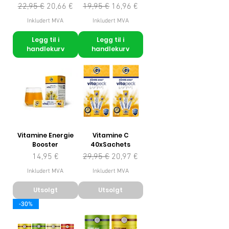
Vanlig pris
Salgspris
Vanlig pris
Salgspris
22,95 €
20,66 €
19,95 €
16,96 €
Inkludert MVA
Inkludert MVA
Legg til i
Legg til i
handlekurv
handlekurv
Vitamine Energie
Vitamine C
Booster
40xSachets
Pris
Vanlig pris
Salgspris
14,95 €
29,95 €
20,97 €
Inkludert MVA
Inkludert MVA
Utsolgt
Utsolgt
-30%