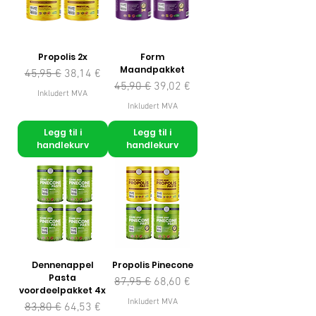
Propolis 2x
Form
Maandpakket
Vanlig pris
Salgspris
45,95 €
38,14 €
Vanlig pris
Salgspris
45,90 €
39,02 €
Inkludert MVA
Inkludert MVA
Legg til i
Legg til i
handlekurv
handlekurv
Dennenappel
Propolis Pinecone
Pasta
Vanlig pris
Salgspris
87,95 €
68,60 €
voordeelpakket 4x
Inkludert MVA
Vanlig pris
Salgspris
83,80 €
64,53 €