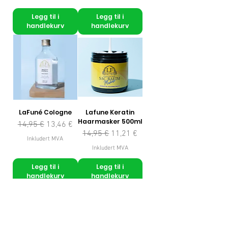
Legg til i
Legg til i
handlekurv
handlekurv
LaFuné Cologne
Lafune Keratin
Haarmasker 500ml
Vanlig pris
Salgspris
14,95 €
13,46 €
Vanlig pris
Salgspris
14,95 €
11,21 €
Inkludert MVA
Inkludert MVA
Legg til i
Legg til i
handlekurv
handlekurv