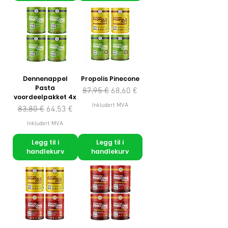
Dennenappel
Propolis Pinecone
Pasta
Vanlig pris
Salgspris
87,95 €
68,60 €
voordeelpakket 4x
Inkludert MVA
Vanlig pris
Salgspris
83,80 €
64,53 €
Inkludert MVA
Legg til i
Legg til i
handlekurv
handlekurv