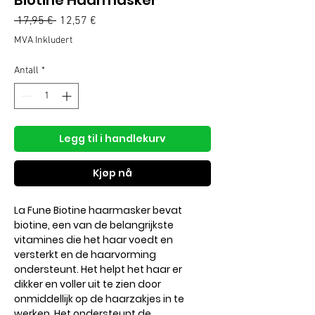
Biotine Haarmasker
Vanlig
Salgspris
 17,95 € 
12,57 €
pris
MVA Inkludert
Antall
*
Legg til i handlekurv
Kjøp nå
La Fune Biotine haarmasker bevat
biotine, een van de belangrijkste
vitamines die het haar voedt en
versterkt en de haarvorming
ondersteunt. Het helpt het haar er
dikker en voller uit te zien door
onmiddellijk op de haarzakjes in te
werken. Het ondersteunt de