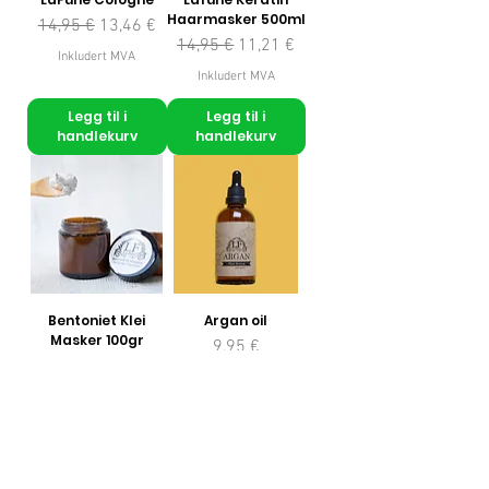
Haarmasker 500ml
Vanlig pris
Salgspris
14,95 €
13,46 €
Vanlig pris
Salgspris
14,95 €
11,21 €
Inkludert MVA
Inkludert MVA
Legg til i
Legg til i
handlekurv
handlekurv
Bentoniet Klei
Argan oil
Masker 100gr
Pris
9,95 €
Vanlig pris
Salgspris
6,95 €
4,87 €
Inkludert MVA
Inkludert MVA
Legg til i
Legg til i
handlekurv
handlekurv