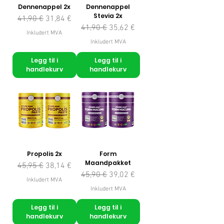
Dennenappel 2x
Dennenappel
Stevia 2x
Vanlig pris
Salgspris
41,90 €
31,84 €
Vanlig pris
Salgspris
41,90 €
35,62 €
Inkludert MVA
Inkludert MVA
Legg til i
Legg til i
handlekurv
handlekurv
Propolis 2x
Form
Maandpakket
Vanlig pris
Salgspris
45,95 €
38,14 €
Vanlig pris
Salgspris
45,90 €
39,02 €
Inkludert MVA
Inkludert MVA
Legg til i
Legg til i
handlekurv
handlekurv