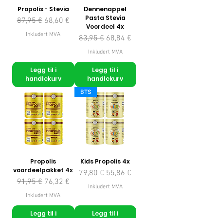
Propolis - Stevia
Dennenappel
Pasta Stevia
Vanlig pris
Salgspris
87,95 €
68,60 €
Voordeel 4x
Inkludert MVA
Vanlig pris
Salgspris
83,95 €
68,84 €
Inkludert MVA
Legg til i
Legg til i
handlekurv
handlekurv
BTS
Propolis
Kids Propolis 4x
voordeelpakket 4x
Vanlig pris
Salgspris
79,80 €
55,86 €
Vanlig pris
Salgspris
91,95 €
76,32 €
Inkludert MVA
Inkludert MVA
Legg til i
Legg til i