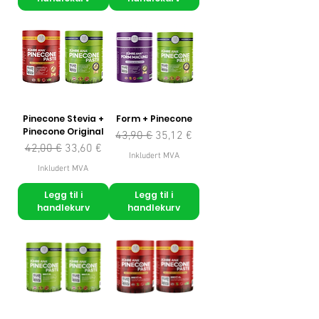
Pinecone Stevia +
Form + Pinecone
Pinecone Original
Vanlig pris
Salgspris
43,90 €
35,12 €
Vanlig pris
Salgspris
42,00 €
33,60 €
Inkludert MVA
Inkludert MVA
Legg til i
Legg til i
handlekurv
handlekurv