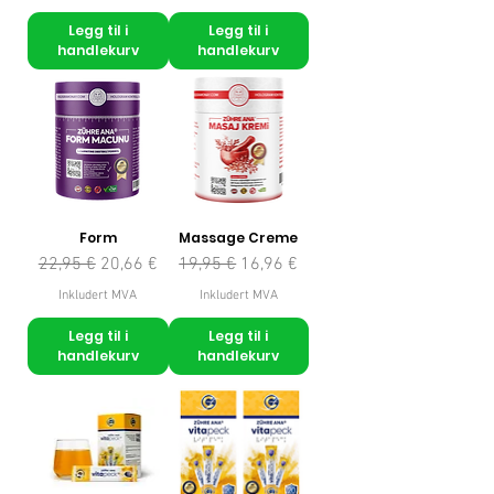
Legg til i
Legg til i
handlekurv
handlekurv
Form
Massage Creme
Vanlig pris
Salgspris
Vanlig pris
Salgspris
22,95 €
20,66 €
19,95 €
16,96 €
Inkludert MVA
Inkludert MVA
Legg til i
Legg til i
handlekurv
handlekurv