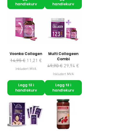
handlekurv
handlekurv
Voonka Collagen
Multi Collageen
Combi
Vanlig pris
Salgspris
14,95 €
11,21 €
Vanlig pris
Salgspris
49,90 €
29,94 €
Inkludert MVA
Inkludert MVA
Legg til i
Legg til i
handlekurv
handlekurv