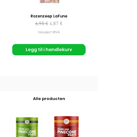
Rozenzeep LaFune
Vanlig pris
Salgspris
6,95 €
4,87 €
Inkludert MVA
Legg til i handlekurv
Alle producten