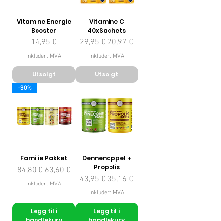
Vitamine Energie
Vitamine C
Booster
40xSachets
Pris
Vanlig pris
Salgspris
14,95 €
29,95 €
20,97 €
Inkludert MVA
Inkludert MVA
Utsolgt
Utsolgt
-30%
Familie Pakket
Dennenappel +
Propolis
Vanlig pris
Salgspris
84,80 €
63,60 €
Vanlig pris
Salgspris
43,95 €
35,16 €
Inkludert MVA
Inkludert MVA
Legg til i
Legg til i
handlekurv
handlekurv