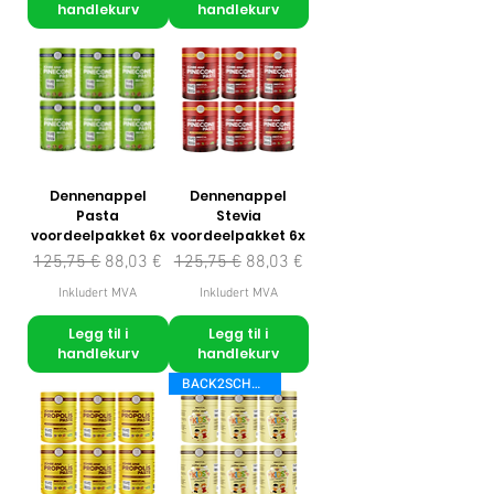
handlekurv
handlekurv
Dennenappel
Dennenappel
Pasta
Stevia
voordeelpakket 6x
voordeelpakket 6x
Vanlig pris
Salgspris
Vanlig pris
Salgspris
125,75 €
88,03 €
125,75 €
88,03 €
Inkludert MVA
Inkludert MVA
Legg til i
Legg til i
handlekurv
handlekurv
BACK2SCHOOL