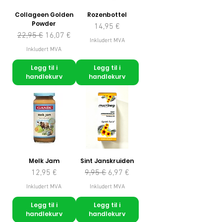
Collageen Golden
Rozenbottel
Powder
Pris
14,95 €
Vanlig pris
Salgspris
22,95 €
16,07 €
Inkludert MVA
Inkludert MVA
Legg til i
Legg til i
handlekurv
handlekurv
Melk Jam
Sint Janskruiden
Pris
Vanlig pris
Salgspris
12,95 €
9,95 €
6,97 €
Inkludert MVA
Inkludert MVA
Legg til i
Legg til i
handlekurv
handlekurv