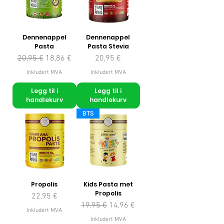
Dennenappel
Dennenappel
Pasta
Pasta Stevia
Vanlig pris
Salgspris
Pris
20,95 €
18,86 €
20,95 €
Inkludert MVA
Inkludert MVA
Legg til i
Legg til i
handlekurv
handlekurv
BTS
Propolis
Kids Pasta met
Propolis
Pris
22,95 €
Vanlig pris
Salgspris
19,95 €
14,96 €
Inkludert MVA
Inkludert MVA