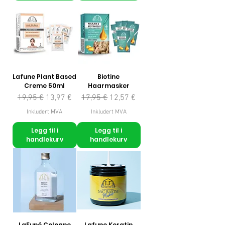
Lafune Plant Based
Biotine
Creme 50ml
Haarmasker
Vanlig pris
Salgspris
Vanlig pris
Salgspris
19,95 €
13,97 €
17,95 €
12,57 €
Inkludert MVA
Inkludert MVA
Legg til i
Legg til i
handlekurv
handlekurv
LaFuné Cologne
Lafune Keratin