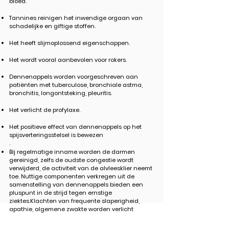
bloed.
Tannines reinigen het inwendige orgaan van
schadelijke en giftige stoffen.
Het heeft slijmoplossend eigenschappen.
Het wordt vooral aanbevolen voor rokers.
Dennenappels worden voorgeschreven aan
patiënten met tuberculose, bronchiale astma,
bronchitis, longontsteking, pleuritis.
Het verlicht de profylaxe.
Het positieve effect van dennenappels op het
spijsverteringsstelsel is bewezen
.
Bij regelmatige inname worden de darmen
gereinigd, zelfs de oudste congestie wordt
verwijderd, de activiteit van de alvleesklier neemt
toe. Nuttige componenten verkregen uit de
samenstelling van dennenappels bieden een
pluspunt in de strijd tegen ernstige
ziektes.Klachten van frequente slaperigheid,
apathie, algemene zwakte worden verlicht