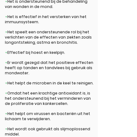
+
Het is ondersteunend bij de behandeling
van wonden in de mond.
+
Het is effectief in het versterken van het
immuunsysteem.
+
Het speelt een ondersteunende rol bij het
verlichten van de effecten van ziekten zoals
longontsteking, astma en bronchitis.
+
Effectief bij hoest en keelpijn.
+
Er wordt gezegd dat het positieve effecten
heeft op tanden en tandvlees bij gebruik als
mondwater.
+
Het helpt de microben in de keel te reinigen.
+
Omdat het een krachtige antioxidant is, is
het ondersteunend bij het verminderen van
de proliferatie van kankercellen.
+
Het helpt om virussen en bacteriën uit het
lichaam te verwijderen.
+
Het wordt ook gebruikt als slijmoplossend
middel.