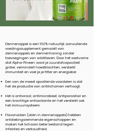
Dennenappel is een 100% natuurlijk aanvullende
voedingssupplement gemaakt van
dennenappels en dennenhoning zonder
toevoegingen van additieven. Door het werkzame
stof Alpha-Pineen, word je zuurstofcapaciteit
groter, vermindert hoestklachten, versterkt
immuniteit en voel je je fitter en energieker.
Een van de meest opvallende voordelen is dat
het de productie van antilichamen verhoogt.
Het is antiviraal, antimicrobieel, antiparasitair en
een krachtige antioxidante en het versterkt ook
het immuunsysteem.
Flavonoïden (oliën in dennenappels) hebben
ontstekingsremmende eigenschappen en
maken het lichaam beter bestand tegen
infecties en verkoudheid.