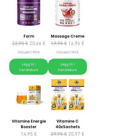
Form
Massage Creme
Vanlig pris
Salgspris
Vanlig pris
Salgspris
22,95 €
20,66 €
19,95 €
16,96 €
Inkludert MVA
Inkludert MVA
Legg til i
Legg til i
handlekurv
handlekurv
Vitamine Energie
Vitamine C
Booster
40xSachets
Pris
Vanlig pris
Salgspris
14,95 €
29,95 €
20,97 €