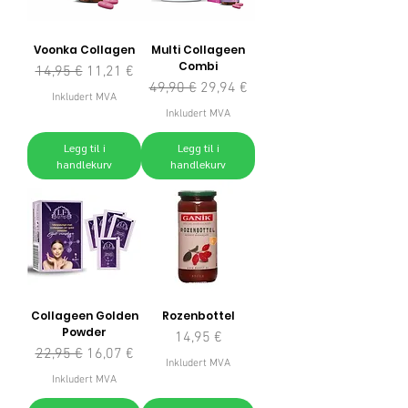
Voonka Collagen
Multi Collageen
Combi
Vanlig pris
Salgspris
14,95 €
11,21 €
Vanlig pris
Salgspris
49,90 €
29,94 €
Inkludert MVA
Inkludert MVA
Legg til i
Legg til i
handlekurv
handlekurv
Collageen Golden
Rozenbottel
Powder
Pris
14,95 €
Vanlig pris
Salgspris
22,95 €
16,07 €
Inkludert MVA
Inkludert MVA