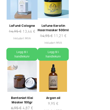
LaFuné Cologne
Lafune Keratin
Haarmasker 500ml
Vanlig pris
Salgspris
14,95 €
13,46 €
Vanlig pris
Salgspris
14,95 €
11,21 €
Inkludert MVA
Inkludert MVA
Legg til i
Legg til i
handlekurv
handlekurv
Bentoniet Klei
Argan oil
Masker 100gr
Pris
9,95 €
Vanlig pris
Salgspris
6,95 €
4,87 €