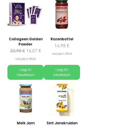
Collageen Golden
Rozenbottel
Powder
Pris
14,95 €
Vanlig pris
Salgspris
22,95 €
16,07 €
Inkludert MVA
Inkludert MVA
Legg til i
Legg til i
handlekurv
handlekurv
Melk Jam
Sint Janskruiden