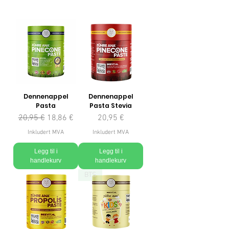
Dennenappel
Dennenappel
Pasta
Pasta Stevia
Vanlig pris
Salgspris
Pris
20,95 €
18,86 €
20,95 €
Inkludert MVA
Inkludert MVA
Legg til i
Legg til i
handlekurv
handlekurv
BTS