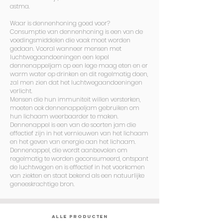
astma.
Waar is dennenhoning goed voor?
Consumptie van dennenhoning is een van de
voedingsmiddelen die vaak moet worden
gedaan. Vooral wanneer mensen met
luchtwegaandoeningen een lepel
dennenappeljam op een lege maag eten en er
warm water op drinken en dit regelmatig doen,
zal men zien dat het luchtwegaandoeningen
verlicht.
Mensen die hun immuniteit willen versterken,
moeten ook dennenappeljam gebruiken om
hun lichaam weerbaarder te maken.
Dennenappel is een van de soorten jam die
effectief zijn in het vernieuwen van het lichaam
en het geven van energie aan het lichaam.
Dennenappel, die wordt aanbevolen om
regelmatig te worden geconsumeerd, ontspant
de luchtwegen en is effectief in het voorkomen
van ziekten en staat bekend als een natuurlijke
geneeskrachtige bron.
ALLE PRODUCTEN