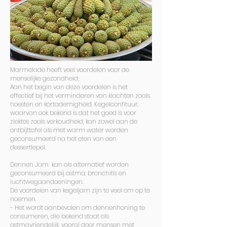
Marmelade heeft veel voordelen voor de
menselijke gezondheid;
Aan het begin van deze voordelen is het
effectief bij het verminderen van klachten zoals
hoesten en kortademigheid. Kegelconfituur,
waarvan ook bekend is dat het goed is voor
ziektes zoals verkoudheid, kan zowel aan de
ontbijttafel als met warm water worden
geconsumeerd na het eten van een
dessertlepel.
Dennen Jam kan als alternatief worden
geconsumeerd bij astma, bronchitis en
luchtwegaandoeningen.
De voordelen van kegeljam zijn te veel om op te
noemen.
- Het wordt aanbevolen om dennenhoning te
consumeren, die bekend staat als
astmavriendelijk, vooral door mensen met