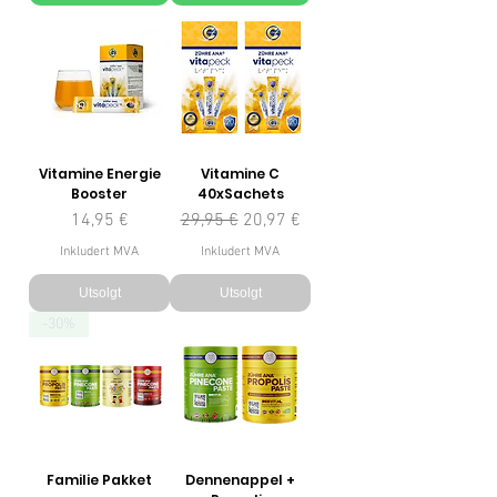
Vitamine Energie
Vitamine C
Booster
40xSachets
Pris
Vanlig pris
Salgspris
14,95 €
29,95 €
20,97 €
Inkludert MVA
Inkludert MVA
Utsolgt
Utsolgt
-30%
Familie Pakket
Dennenappel +