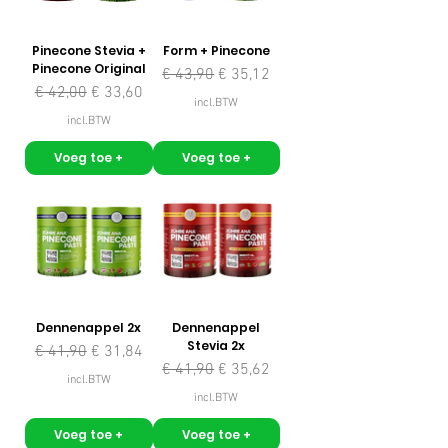
Pinecone Stevia +
Form + Pinecone
Pinecone Original
Normale prijs
Verkoopprijs
€ 43,90
€ 35,12
Normale prijs
Verkoopprijs
€ 42,00
€ 33,60
incl.BTW
incl.BTW
Voeg toe +
Voeg toe +
Dennenappel 2x
Dennenappel
Stevia 2x
Normale prijs
Verkoopprijs
€ 41,90
€ 31,84
Normale prijs
Verkoopprijs
€ 41,90
€ 35,62
incl.BTW
incl.BTW
Voeg toe +
Voeg toe +