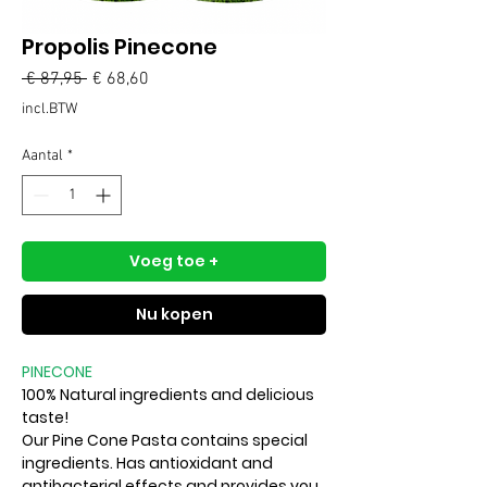
Propolis Pinecone
Normale
Verkoopprijs
 € 87,95 
€ 68,60
prijs
incl.BTW
Aantal
*
Voeg toe +
Nu kopen
PINECONE
100% Natural ingredients and delicious
taste!
Our Pine Cone Pasta contains special
ingredients. Has antioxidant and
antibacterial effects and provides you