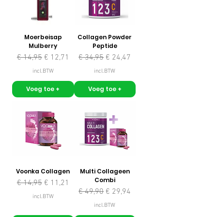
Moerbeisap
Collagen Powder
Mulberry
Peptide
Normale prijs
Verkoopprijs
Normale prijs
Verkoopprijs
€ 14,95
€ 12,71
€ 34,95
€ 24,47
incl.BTW
incl.BTW
Voeg toe +
Voeg toe +
Voonka Collagen
Multi Collageen
Combi
Normale prijs
Verkoopprijs
€ 14,95
€ 11,21
Normale prijs
Verkoopprijs
€ 49,90
€ 29,94
incl.BTW
incl.BTW