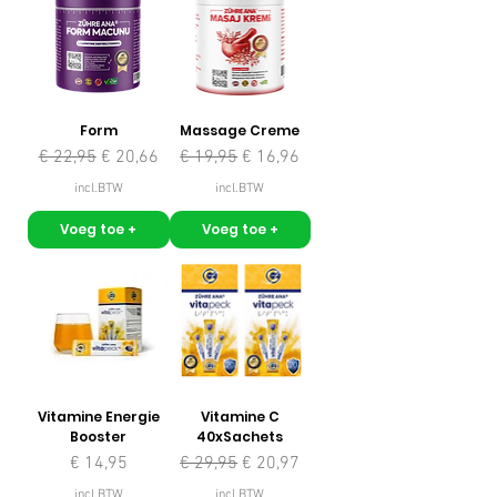
Form
Massage Creme
Normale prijs
Verkoopprijs
Normale prijs
Verkoopprijs
€ 22,95
€ 20,66
€ 19,95
€ 16,96
incl.BTW
incl.BTW
Voeg toe +
Voeg toe +
Vitamine Energie
Vitamine C
Booster
40xSachets
Prijs
Normale prijs
Verkoopprijs
€ 14,95
€ 29,95
€ 20,97
incl.BTW
incl.BTW