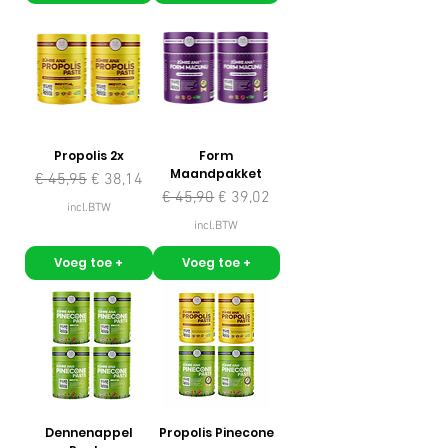
Propolis 2x
Form
Maandpakket
Normale prijs
Verkoopprijs
€ 45,95
€ 38,14
Normale prijs
Verkoopprijs
€ 45,90
€ 39,02
incl.BTW
incl.BTW
Voeg toe +
Voeg toe +
Dennenappel
Propolis Pinecone