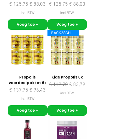
Normale prijs
Verkoopprijs
Normale prijs
Verkoopprijs
€ 125,75
€ 88,03
€ 125,75
€ 88,03
incl.BTW
incl.BTW
Voeg toe +
Voeg toe +
BACK2SCHOOL
Propolis
Kids Propolis 6x
voordeelpakket 6x
Normale prijs
Verkoopprijs
€ 119,70
€ 83,79
Normale prijs
Verkoopprijs
€ 137,75
€ 96,43
incl.BTW
incl.BTW
Voeg toe +
Voeg toe +