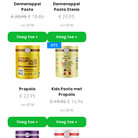
Dennenappel
Dennenappel
Pasta
Pasta Stevia
Normale prijs
Verkoopprijs
Prijs
€ 20,95
€ 18,86
€ 20,95
incl.BTW
incl.BTW
Voeg toe +
Voeg toe +
BTS
Propolis
Kids Pasta met
Propolis
Prijs
€ 22,95
Normale prijs
Verkoopprijs
€ 19,95
€ 14,96
incl.BTW
incl.BTW
Voeg toe +
Voeg toe +