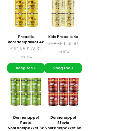
Propolis
Kids Propolis 4x
voordeelpakket 4x
Normale prijs
Verkoopprijs
€ 79,80
€ 55,86
Normale prijs
Verkoopprijs
€ 91,95
€ 76,32
incl.BTW
incl.BTW
Voeg toe +
Voeg toe +
Dennenappel
Dennenappel
Pasta
Stevia
voordeelpakket 6x
voordeelpakket 6x