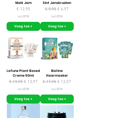
Melk Jam
Sint Janskruiden
Prijs
Normale prijs
Verkoopprijs
€ 12,95
€ 9,95
€ 6,97
incl.BTW
incl.BTW
Voeg toe +
Voeg toe +
Lafune Plant Based
Biotine
Creme 50ml
Haarmasker
Normale prijs
Verkoopprijs
Normale prijs
Verkoopprijs
€ 19,95
€ 13,97
€ 17,95
€ 12,57
incl.BTW
incl.BTW
Voeg toe +
Voeg toe +