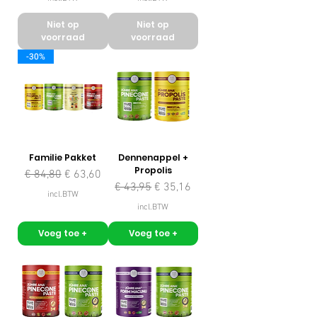
Niet op
Niet op
voorraad
voorraad
-30%
Familie Pakket
Dennenappel +
Propolis
Normale prijs
Verkoopprijs
€ 84,80
€ 63,60
Normale prijs
Verkoopprijs
€ 43,95
€ 35,16
incl.BTW
incl.BTW
Voeg toe +
Voeg toe +