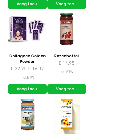
Voeg toe +
Voeg toe +
Collageen Golden
Rozenbottel
Powder
Prijs
€ 14,95
Normale prijs
Verkoopprijs
€ 22,95
€ 16,07
incl.BTW
incl.BTW
Voeg toe +
Voeg toe +