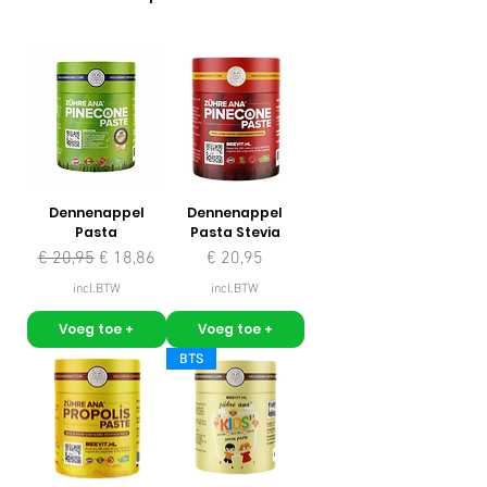
Dennenappel
Dennenappel
Pasta
Pasta Stevia
Normale prijs
Verkoopprijs
Prijs
€ 20,95
€ 18,86
€ 20,95
incl.BTW
incl.BTW
Voeg toe +
Voeg toe +
BTS