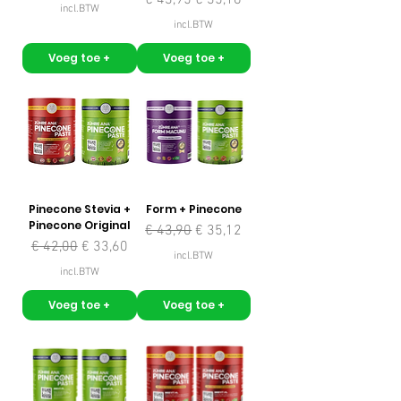
incl.BTW
incl.BTW
Voeg toe +
Voeg toe +
Pinecone Stevia +
Form + Pinecone
Pinecone Original
Normale prijs
Verkoopprijs
€ 43,90
€ 35,12
Normale prijs
Verkoopprijs
€ 42,00
€ 33,60
incl.BTW
incl.BTW
Voeg toe +
Voeg toe +