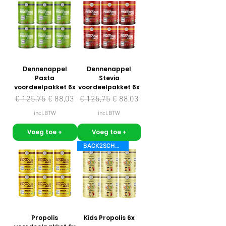
Dennenappel
Dennenappel
Pasta
Stevia
voordeelpakket 6x
voordeelpakket 6x
Normale prijs
Verkoopprijs
Normale prijs
Verkoopprijs
€ 125,75
€ 88,03
€ 125,75
€ 88,03
incl.BTW
incl.BTW
Voeg toe +
Voeg toe +
BACK2SCHOOL
Propolis
Kids Propolis 6x