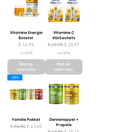
Vitamine Energie
Vitamine C
Booster
40xSachets
Prijs
Normale prijs
Verkoopprijs
€ 14,95
€ 29,95
€ 20,97
incl.BTW
incl.BTW
Niet op
Niet op
voorraad
voorraad
-30%
Familie Pakket
Dennenappel +
Propolis
Normale prijs
Verkoopprijs
€ 84,80
€ 63,60
Normale prijs
Verkoopprijs
€ 43,95
€ 35,16