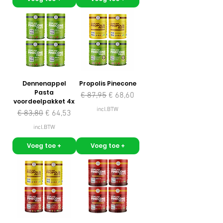
Dennenappel
Propolis Pinecone
Pasta
Normale prijs
Verkoopprijs
€ 87,95
€ 68,60
voordeelpakket 4x
incl.BTW
Normale prijs
Verkoopprijs
€ 83,80
€ 64,53
incl.BTW
Voeg toe +
Voeg toe +