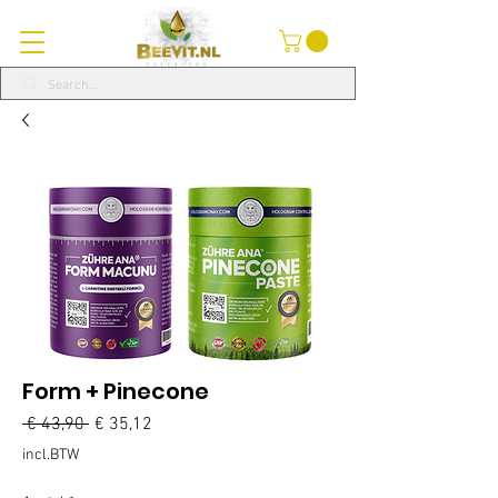
Form + Pinecone
Normale
Verkoopprijs
 € 43,90 
€ 35,12
prijs
incl.BTW