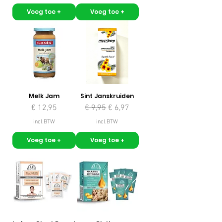
Voeg toe +
Voeg toe +
Melk Jam
Sint Janskruiden
Prijs
Normale prijs
Verkoopprijs
€ 12,95
€ 9,95
€ 6,97
incl.BTW
incl.BTW
Voeg toe +
Voeg toe +