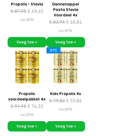
Propolis - Stevia
Dennenappel
Pasta Stevia
Normale prijs
Verkoopprijs
€ 87,95
€ 68,60
Voordeel 4x
incl.BTW
Normale prijs
Verkoopprijs
€ 83,95
€ 68,84
incl.BTW
Voeg toe +
Voeg toe +
BTS
Propolis
Kids Propolis 4x
voordeelpakket 4x
Normale prijs
Verkoopprijs
€ 79,80
€ 55,86
Normale prijs
Verkoopprijs
€ 91,95
€ 76,32
incl.BTW
incl.BTW
Voeg toe +
Voeg toe +