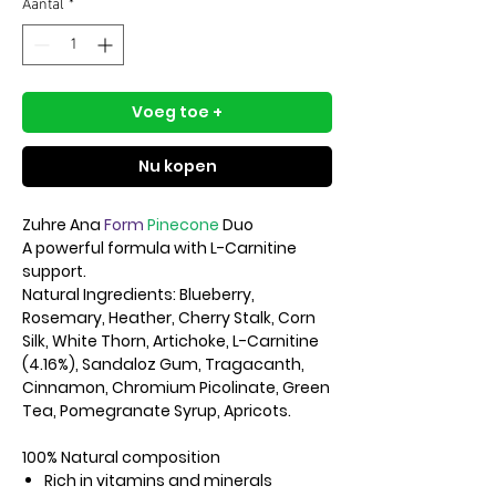
Aantal
*
Voeg toe +
Nu kopen
Zuhre Ana
Form
Pinecone
Duo
A powerful formula with L-Carnitine
support.
Natural Ingredients: Blueberry,
Rosemary, Heather, Cherry Stalk, Corn
Silk, White Thorn, Artichoke, L-Carnitine
(4.16%), Sandaloz Gum, Tragacanth,
Cinnamon, Chromium Picolinate, Green
Tea, Pomegranate Syrup, Apricots.
100% Natural composition
Rich in vitamins and minerals