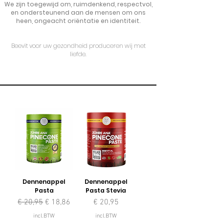
We zijn toegewijd om, ruimdenkend, respectvol,
en ondersteunend aan de mensen om ons
heen, ongeacht oriëntatie en identiteit.
Beevit voor uw gezondheid produceren wij met
liefde.
Dennenappel
Dennenappel
Pasta
Pasta Stevia
Normale prijs
Verkoopprijs
Prijs
€ 20,95
€ 18,86
€ 20,95
incl.BTW
incl.BTW