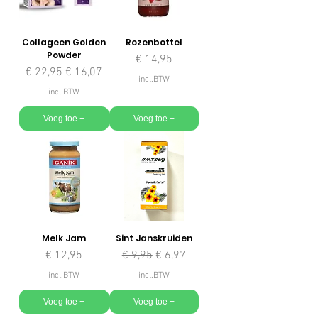
Collageen Golden
Rozenbottel
Powder
Prijs
€ 14,95
Normale prijs
Verkoopprijs
€ 22,95
€ 16,07
incl.BTW
incl.BTW
Voeg toe +
Voeg toe +
Melk Jam
Sint Janskruiden
Prijs
Normale prijs
Verkoopprijs
€ 12,95
€ 9,95
€ 6,97
incl.BTW
incl.BTW
Voeg toe +
Voeg toe +