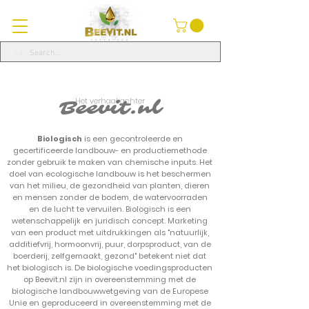
Het verhaal achter
Beevit.nl
Biologisch
is een gecontroleerde en
gecertificeerde landbouw- en productiemethode
zonder gebruik te maken van chemische inputs. Het
doel van ecologische landbouw is het beschermen
van het milieu, de gezondheid van planten, dieren
en mensen zonder de bodem, de watervoorraden
en de lucht te vervuilen. Biologisch is een
wetenschappelijk en juridisch concept. Marketing
van een product met uitdrukkingen als "natuurlijk,
additiefvrij, hormoonvrij, puur, dorpsproduct, van de
boerderij, zelfgemaakt, gezond" betekent niet dat
het biologisch is. De biologische voedingsproducten
op Beevit.nl zijn in overeenstemming met de
biologische landbouwwetgeving van de Europese
Unie en geproduceerd in overeenstemming met de