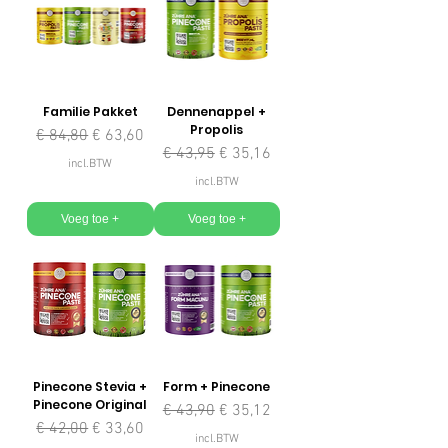
Familie Pakket
Dennenappel +
Propolis
Normale prijs
Verkoopprijs
€ 84,80
€ 63,60
Normale prijs
Verkoopprijs
€ 43,95
€ 35,16
incl.BTW
incl.BTW
Voeg toe +
Voeg toe +
Pinecone Stevia +
Form + Pinecone
Pinecone Original
Normale prijs
Verkoopprijs
€ 43,90
€ 35,12
Normale prijs
Verkoopprijs
€ 42,00
€ 33,60
incl.BTW