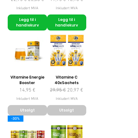
Inkludert MVA
Inkludert MVA
Legg til i
Legg til i
handlekurv
handlekurv
Vitamine Energie
Vitamine C
Booster
40xSachets
Pris
Vanlig pris
Salgspris
14,95 €
29,95 €
20,97 €
Inkludert MVA
Inkludert MVA
Utsolgt
Utsolgt
-30%