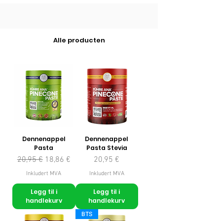
Alle producten
Dennenappel
Dennenappel
Pasta
Pasta Stevia
Vanlig pris
Salgspris
Pris
20,95 €
18,86 €
20,95 €
Inkludert MVA
Inkludert MVA
Legg til i
Legg til i
handlekurv
handlekurv
BTS