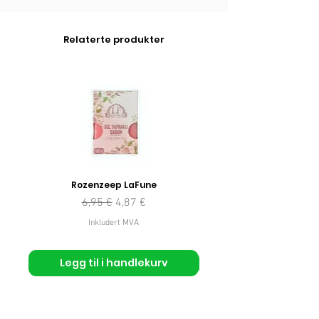
Relaterte produkter
Rozenzeep LaFune
Vanlig pris
Salgspris
6,95 €
4,87 €
Inkludert MVA
Legg til i handlekurv