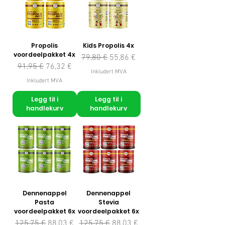
Propolis
Kids Propolis 4x
voordeelpakket 4x
Vanlig pris
Salgspris
79,80 €
55,86 €
Vanlig pris
Salgspris
91,95 €
76,32 €
Inkludert MVA
Inkludert MVA
Legg til i
Legg til i
handlekurv
handlekurv
Dennenappel
Dennenappel
Pasta
Stevia
voordeelpakket 6x
voordeelpakket 6x
Vanlig pris
Salgspris
Vanlig pris
Salgspris
125,75 €
88,03 €
125,75 €
88,03 €