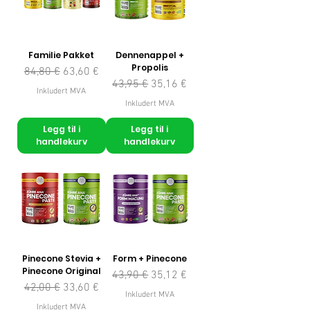
Familie Pakket
Dennenappel +
Propolis
Vanlig pris
Salgspris
84,80 €
63,60 €
Vanlig pris
Salgspris
43,95 €
35,16 €
Inkludert MVA
Inkludert MVA
Legg til i
Legg til i
handlekurv
handlekurv
Pinecone Stevia +
Form + Pinecone
Pinecone Original
Vanlig pris
Salgspris
43,90 €
35,12 €
Vanlig pris
Salgspris
42,00 €
33,60 €
Inkludert MVA
Inkludert MVA