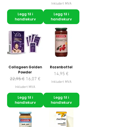
Inkludert MVA
Legg til i
Legg til i
handlekurv
handlekurv
Collageen Golden
Rozenbottel
Powder
Pris
14,95 €
Vanlig pris
Salgspris
22,95 €
16,07 €
Inkludert MVA
Inkludert MVA
Legg til i
Legg til i
handlekurv
handlekurv