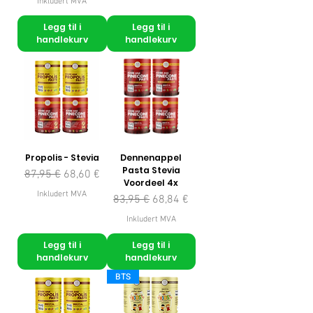
Inkludert MVA
Legg til i
Legg til i
handlekurv
handlekurv
Propolis - Stevia
Dennenappel
Pasta Stevia
Vanlig pris
Salgspris
87,95 €
68,60 €
Voordeel 4x
Inkludert MVA
Vanlig pris
Salgspris
83,95 €
68,84 €
Inkludert MVA
Legg til i
Legg til i
handlekurv
handlekurv
BTS