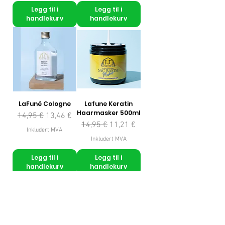
Legg til i
Legg til i
handlekurv
handlekurv
LaFuné Cologne
Lafune Keratin
Haarmasker 500ml
Vanlig pris
Salgspris
14,95 €
13,46 €
Vanlig pris
Salgspris
14,95 €
11,21 €
Inkludert MVA
Inkludert MVA
Legg til i
Legg til i
handlekurv
handlekurv