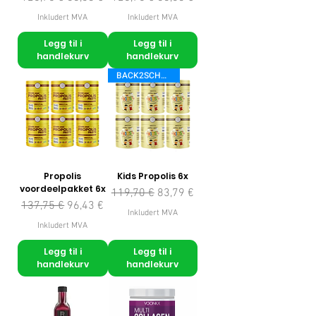
Inkludert MVA
Inkludert MVA
Legg til i
Legg til i
handlekurv
handlekurv
BACK2SCHOOL
Propolis
Kids Propolis 6x
voordeelpakket 6x
Vanlig pris
Salgspris
119,70 €
83,79 €
Vanlig pris
Salgspris
137,75 €
96,43 €
Inkludert MVA
Inkludert MVA
Legg til i
Legg til i
handlekurv
handlekurv