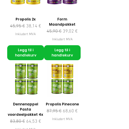
Propolis 2x
Form
Maandpakket
Vanlig pris
Salgspris
45,95 €
38,14 €
Vanlig pris
Salgspris
45,90 €
39,02 €
Inkludert MVA
Inkludert MVA
Legg til i
Legg til i
handlekurv
handlekurv
Dennenappel
Propolis Pinecone
Pasta
Vanlig pris
Salgspris
87,95 €
68,60 €
voordeelpakket 4x
Inkludert MVA
Vanlig pris
Salgspris
83,80 €
64,53 €