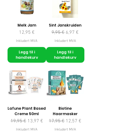
Melk Jam
Sint Janskruiden
Pris
Vanlig pris
Salgspris
12,95 €
9,95 €
6,97 €
Inkludert MVA
Inkludert MVA
Legg til i
Legg til i
handlekurv
handlekurv
Lafune Plant Based
Biotine
Creme 50ml
Haarmasker
Vanlig pris
Salgspris
Vanlig pris
Salgspris
19,95 €
13,97 €
17,95 €
12,57 €
Inkludert MVA
Inkludert MVA