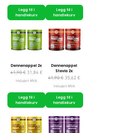
Legg til i
Legg til i
handlekurv
handlekurv
Dennenappel 2x
Dennenappel
Stevia 2x
Vanlig pris
Salgspris
41,90 €
31,84 €
Vanlig pris
Salgspris
41,90 €
35,62 €
Inkludert MVA
Inkludert MVA
Legg til i
Legg til i
handlekurv
handlekurv