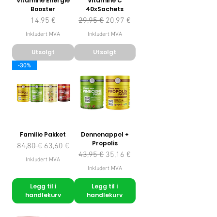
Vitamine Energie
Vitamine C
Booster
40xSachets
Pris
Vanlig pris
Salgspris
14,95 €
29,95 €
20,97 €
Inkludert MVA
Inkludert MVA
Utsolgt
Utsolgt
-30%
Familie Pakket
Dennenappel +
Propolis
Vanlig pris
Salgspris
84,80 €
63,60 €
Vanlig pris
Salgspris
43,95 €
35,16 €
Inkludert MVA
Inkludert MVA
Legg til i
Legg til i
handlekurv
handlekurv