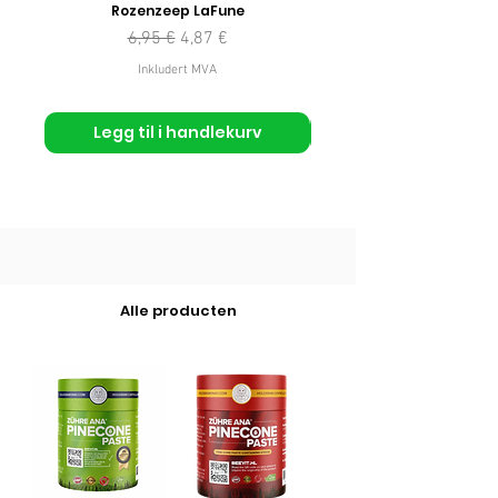
Rozenzeep LaFune
Vanlig pris
Salgspris
6,95 €
4,87 €
Inkludert MVA
Legg til i handlekurv
Alle producten