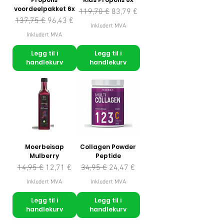
voordeelpakket 6x
Vanlig pris
Salgspris
119,70 €
83,79 €
Vanlig pris
Salgspris
137,75 €
96,43 €
Inkludert MVA
Inkludert MVA
Legg til i
Legg til i
handlekurv
handlekurv
Moerbeisap
Collagen Powder
Mulberry
Peptide
Vanlig pris
Salgspris
Vanlig pris
Salgspris
14,95 €
12,71 €
34,95 €
24,47 €
Inkludert MVA
Inkludert MVA
Legg til i
Legg til i
handlekurv
handlekurv