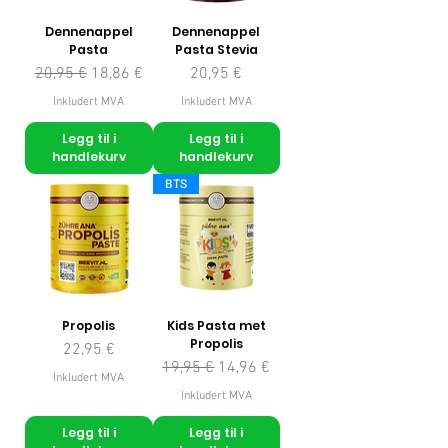
Dennenappel
Dennenappel
Pasta
Pasta Stevia
Vanlig pris
Salgspris
Pris
20,95 €
18,86 €
20,95 €
Inkludert MVA
Inkludert MVA
Legg til i
Legg til i
handlekurv
handlekurv
BTS
Propolis
Kids Pasta met
Propolis
Pris
22,95 €
Vanlig pris
Salgspris
19,95 €
14,96 €
Inkludert MVA
Inkludert MVA
Legg til i
Legg til i