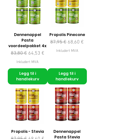
Dennenappel
Propolis Pinecone
Pasta
Vanlig pris
Salgspris
87,95 €
68,60 €
voordeelpakket 4x
Inkludert MVA
Vanlig pris
Salgspris
83,80 €
64,53 €
Inkludert MVA
Legg til i
Legg til i
handlekurv
handlekurv
Propolis - Stevia
Dennenappel
Pasta Stevia
Vanlig pris
Salgspris