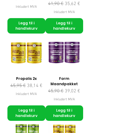
Vanlig pris
Salgspris
41,90 €
35,62 €
Inkludert MVA
Inkludert MVA
Legg til i
Legg til i
handlekurv
handlekurv
Propolis 2x
Form
Maandpakket
Vanlig pris
Salgspris
45,95 €
38,14 €
Vanlig pris
Salgspris
45,90 €
39,02 €
Inkludert MVA
Inkludert MVA
Legg til i
Legg til i
handlekurv
handlekurv