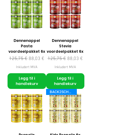
Dennenappel
Dennenappel
Pasta
Stevia
voordeelpakket 6x
voordeelpakket 6x
Vanlig pris
Salgspris
Vanlig pris
Salgspris
125,75 €
88,03 €
125,75 €
88,03 €
Inkludert MVA
Inkludert MVA
Legg til i
Legg til i
handlekurv
handlekurv
BACK2SCHOOL
Propolis
Kids Propolis 6x