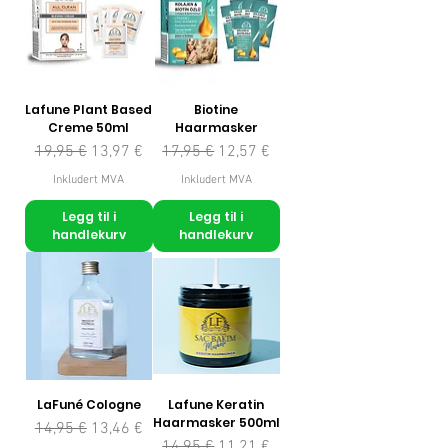
Lafune Plant Based
Biotine
Creme 50ml
Haarmasker
Vanlig pris
Salgspris
Vanlig pris
Salgspris
19,95 €
13,97 €
17,95 €
12,57 €
Inkludert MVA
Inkludert MVA
Legg til i
Legg til i
handlekurv
handlekurv
LaFuné Cologne
Lafune Keratin
Haarmasker 500ml
Vanlig pris
Salgspris
14,95 €
13,46 €
Vanlig pris
Salgspris
14,95 €
11,21 €