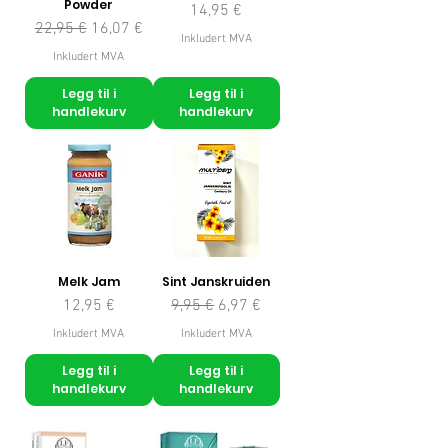
Powder
Pris
14,95 €
Vanlig pris
Salgspris
22,95 €
16,07 €
Inkludert MVA
Inkludert MVA
Legg til i
Legg til i
handlekurv
handlekurv
Melk Jam
Sint Janskruiden
Pris
Vanlig pris
Salgspris
12,95 €
9,95 €
6,97 €
Inkludert MVA
Inkludert MVA
Legg til i
Legg til i
handlekurv
handlekurv