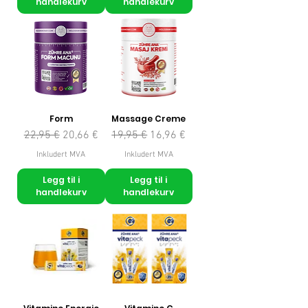
handlekurv
handlekurv
Form
Massage Creme
Vanlig pris
Salgspris
Vanlig pris
Salgspris
22,95 €
20,66 €
19,95 €
16,96 €
Inkludert MVA
Inkludert MVA
Legg til i
Legg til i
handlekurv
handlekurv