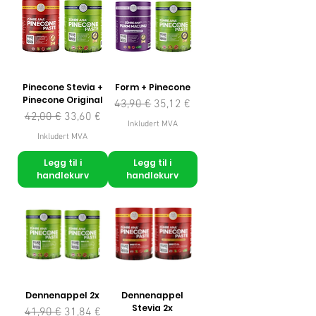
Pinecone Stevia +
Form + Pinecone
Pinecone Original
Vanlig pris
Salgspris
43,90 €
35,12 €
Vanlig pris
Salgspris
42,00 €
33,60 €
Inkludert MVA
Inkludert MVA
Legg til i
Legg til i
handlekurv
handlekurv
Dennenappel 2x
Dennenappel
Stevia 2x
Vanlig pris
Salgspris
41,90 €
31,84 €