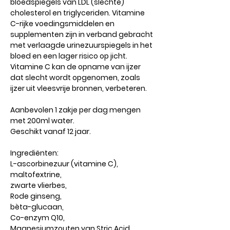
bloedspiegels van LDL (slechte)
cholesterol en triglyceriden. Vitamine
C-rijke voedingsmiddelen en
supplementen zijn in verband gebracht
met verlaagde urinezuurspiegels in het
bloed en een lager risico op jicht.
Vitamine C kan de opname van ijzer
dat slecht wordt opgenomen, zoals
ijzer uit vleesvrije bronnen, verbeteren.
Aanbevolen 1 zakje per dag mengen
met 200ml water.
Geschikt vanaf 12 jaar.
Ingrediënten:
L-ascorbinezuur (vitamine C),
maltofextrine,
zwarte vlierbes,
Rode ginseng,
bèta-glucaan,
Co-enzym Q10,
Magnesiumzouten van Stric Acid,