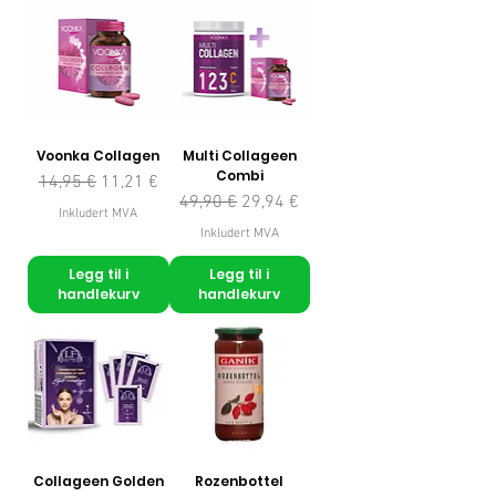
Voonka Collagen
Multi Collageen
Combi
Vanlig pris
Salgspris
14,95 €
11,21 €
Vanlig pris
Salgspris
49,90 €
29,94 €
Inkludert MVA
Inkludert MVA
Legg til i
Legg til i
handlekurv
handlekurv
Collageen Golden
Rozenbottel