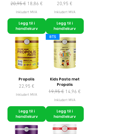
Vanlig pris
Salgspris
Pris
20,95 €
18,86 €
20,95 €
Inkludert MVA
Inkludert MVA
Legg til i
Legg til i
handlekurv
handlekurv
BTS
Propolis
Kids Pasta met
Propolis
Pris
22,95 €
Vanlig pris
Salgspris
19,95 €
14,96 €
Inkludert MVA
Inkludert MVA
Legg til i
Legg til i
handlekurv
handlekurv