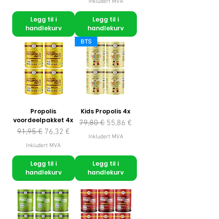
Inkludert MVA
Legg til i
Legg til i
handlekurv
handlekurv
BTS
Propolis
Kids Propolis 4x
voordeelpakket 4x
Vanlig pris
Salgspris
79,80 €
55,86 €
Vanlig pris
Salgspris
91,95 €
76,32 €
Inkludert MVA
Inkludert MVA
Legg til i
Legg til i
handlekurv
handlekurv