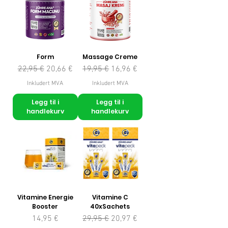
Form
Massage Creme
Vanlig pris
Salgspris
Vanlig pris
Salgspris
22,95 €
20,66 €
19,95 €
16,96 €
Inkludert MVA
Inkludert MVA
Legg til i
Legg til i
handlekurv
handlekurv
Vitamine Energie
Vitamine C
Booster
40xSachets
Pris
Vanlig pris
Salgspris
14,95 €
29,95 €
20,97 €