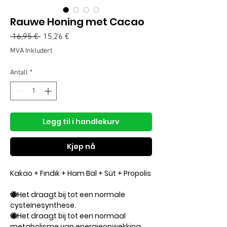
Rauwe Honing met Cacao
Vanlig
Salgspris
 16,95 € 
15,26 €
pris
MVA Inkludert
Antall
*
Legg til i handlekurv
Kjøp nå
Kakao + Fındık + Ham Bal + Süt + Propolis
🐝Het draagt ​​bij tot een normale
cysteïnesynthese.
🐝Het draagt ​​bij tot een normaal
metabolisme van energieopwekking.