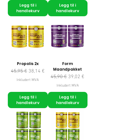
Legg til i
Legg til i
handlekurv
handlekurv
Propolis 2x
Form
Maandpakket
Vanlig pris
Salgspris
45,95 €
38,14 €
Vanlig pris
Salgspris
45,90 €
39,02 €
Inkludert MVA
Inkludert MVA
Legg til i
Legg til i
handlekurv
handlekurv