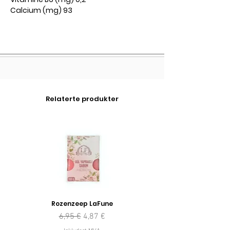
Calcium (mg) 93
Relaterte produkter
Rozenzeep LaFune
Vanlig pris
Salgspris
6,95 €
4,87 €