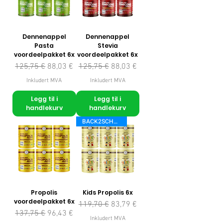
Dennenappel
Dennenappel
Pasta
Stevia
voordeelpakket 6x
voordeelpakket 6x
Vanlig pris
Salgspris
Vanlig pris
Salgspris
125,75 €
88,03 €
125,75 €
88,03 €
Inkludert MVA
Inkludert MVA
Legg til i
Legg til i
handlekurv
handlekurv
BACK2SCHOOL
Propolis
Kids Propolis 6x
voordeelpakket 6x
Vanlig pris
Salgspris
119,70 €
83,79 €
Vanlig pris
Salgspris
137,75 €
96,43 €
Inkludert MVA