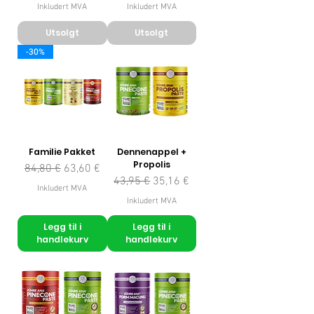
Inkludert MVA
Inkludert MVA
Utsolgt
Utsolgt
-30%
Familie Pakket
Dennenappel +
Propolis
Vanlig pris
Salgspris
84,80 €
63,60 €
Vanlig pris
Salgspris
43,95 €
35,16 €
Inkludert MVA
Inkludert MVA
Legg til i
Legg til i
handlekurv
handlekurv