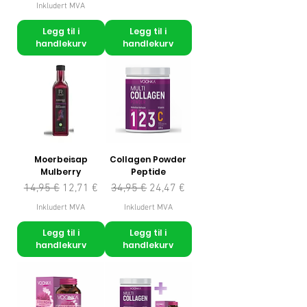
Inkludert MVA
Legg til i
Legg til i
handlekurv
handlekurv
Moerbeisap
Collagen Powder
Mulberry
Peptide
Vanlig pris
Salgspris
Vanlig pris
Salgspris
14,95 €
12,71 €
34,95 €
24,47 €
Inkludert MVA
Inkludert MVA
Legg til i
Legg til i
handlekurv
handlekurv