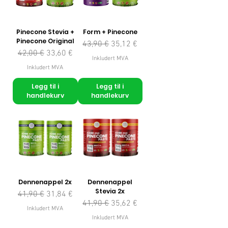
Pinecone Stevia +
Form + Pinecone
Pinecone Original
Vanlig pris
Salgspris
43,90 €
35,12 €
Vanlig pris
Salgspris
42,00 €
33,60 €
Inkludert MVA
Inkludert MVA
Legg til i
Legg til i
handlekurv
handlekurv
Dennenappel 2x
Dennenappel
Stevia 2x
Vanlig pris
Salgspris
41,90 €
31,84 €
Vanlig pris
Salgspris
41,90 €
35,62 €
Inkludert MVA
Inkludert MVA