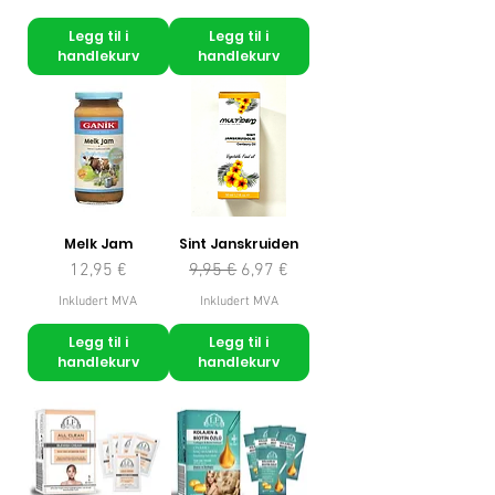
Legg til i
Legg til i
handlekurv
handlekurv
Melk Jam
Sint Janskruiden
Pris
Vanlig pris
Salgspris
12,95 €
9,95 €
6,97 €
Inkludert MVA
Inkludert MVA
Legg til i
Legg til i
handlekurv
handlekurv