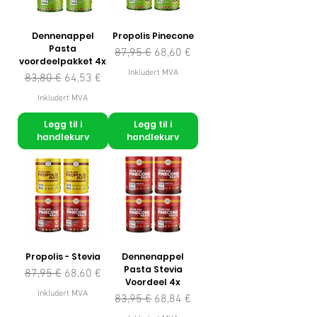
Dennenappel
Propolis Pinecone
Pasta
Vanlig pris
Salgspris
87,95 €
68,60 €
voordeelpakket 4x
Inkludert MVA
Vanlig pris
Salgspris
83,80 €
64,53 €
Inkludert MVA
Legg til i
Legg til i
handlekurv
handlekurv
Propolis - Stevia
Dennenappel
Pasta Stevia
Vanlig pris
Salgspris
87,95 €
68,60 €
Voordeel 4x
Inkludert MVA
Vanlig pris
Salgspris
83,95 €
68,84 €