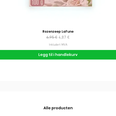
Rozenzeep LaFune
Vanlig pris
Salgspris
6,95 €
4,87 €
Inkludert MVA
Legg til i handlekurv
Alle producten