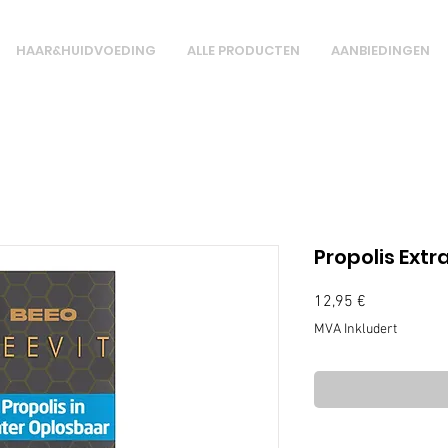
HAAR&HUIDVOEDING
ALLE PRODUCTEN
AANBIEDINGEN
Propolis Extr
Pris
12,95 €
MVA Inkludert