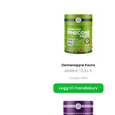
Dennenappel Pasta
Vanlig pris
Salgspris
20,95 €
18,86 €
Inkludert MVA
Legg til i handlekurv