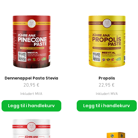
Dennenappel Pasta Stevia
Propolis
Pris
Pris
20,95 €
22,95 €
Inkludert MVA
Inkludert MVA
Legg til i handlekurv
Legg til i handlekurv