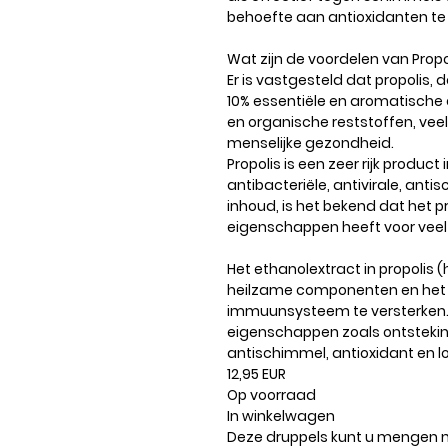
behoefte aan antioxidanten te
Wat zijn de voordelen van Propo
Er is vastgesteld dat propolis, 
10% essentiële en aromatische o
en organische reststoffen, veel
menselijke gezondheid.
Propolis is een zeer rijk produc
antibacteriële, antivirale, a
inhoud, is het bekend dat het 
eigenschappen heeft voor veel
Het ethanolextract in propolis 
heilzame componenten en het g
immuunsysteem te versterken. 
eigenschappen zoals ontstekin
antischimmel, antioxidant en 
12,95 EUR
Op voorraad
In winkelwagen
Deze druppels kunt u mengen me