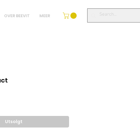
OVER BEEVIT
MEER
act
Utsolgt