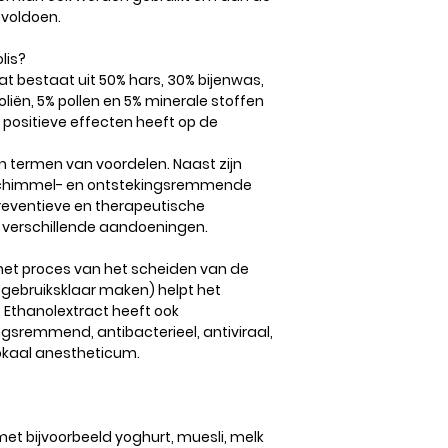
 voldoen.
lis?
dat bestaat uit 50% hars, 30% bijenwas,
liën, 5% pollen en 5% minerale stoffen
 positieve effecten heeft op de
t in termen van voordelen. Naast zijn
ntischimmel- en ontstekingsremmende
preventieve en therapeutische
 verschillende aandoeningen.
(het proces van het scheiden van de
ebruiksklaar maken) helpt het
Ethanolextract heeft ook
gsremmend, antibacterieel, antiviraal,
lokaal anestheticum.
t bijvoorbeeld yoghurt, muesli, melk