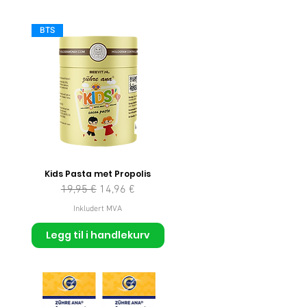
BTS
Kids Pasta met Propolis
Vanlig pris
Salgspris
19,95 €
14,96 €
Inkludert MVA
Legg til i handlekurv