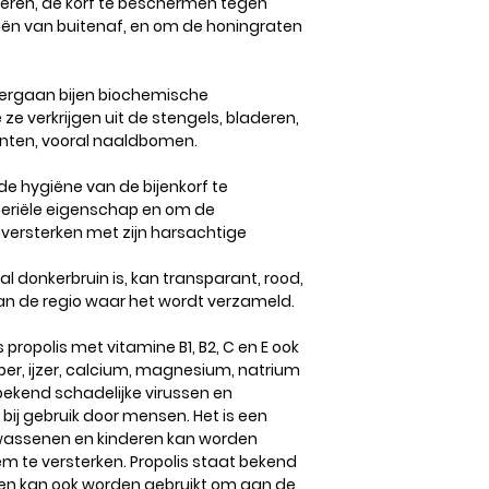
liseren, de korf te beschermen tegen
iën van buitenaf, en om de honingraten
dergaan bijen biochemische
ze verkrijgen uit de stengels, bladeren,
anten, vooral naaldbomen.
de hygiëne van de bijenkorf te
cteriële eigenschap en om de
 versterken met zijn harsachtige
al donkerbruin is, kan transparant, rood,
 van de regio waar het wordt verzameld.
is propolis met vitamine B1, B2, C en E ook
oper, ijzer, calcium, magnesium, natrium
bekend schadelijke virussen en
 bij gebruik door mensen. Het is een
olwassenen en kinderen kan worden
 te versterken. Propolis staat bekend
 en kan ook worden gebruikt om aan de