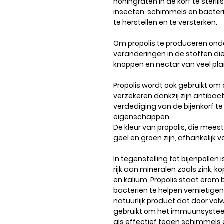
honingraten in de korf te steri
insecten, schimmels en bacter
te herstellen en te versterken.
Om propolis te produceren on
veranderingen in de stoffen die 
knoppen en nectar van veel pl
Propolis wordt ook gebruikt om 
verzekeren dankzij zijn antiba
verdediging van de bijenkorf te
eigenschappen.
De kleur van propolis, die meest
geel en groen zijn, afhankelijk
In tegenstelling tot bijenpollen 
rijk aan mineralen zoals zink, k
en kalium. Propolis staat erom 
bacteriën te helpen vernietigen
natuurlijk product dat door v
gebruikt om het immuunsysteem
als effectief tegen schimmels