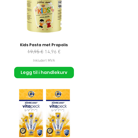
Kids Pasta met Propolis
Vanlig pris
Salgspris
19,95 €
14,96 €
Inkludert MVA
Legg til i handlekurv