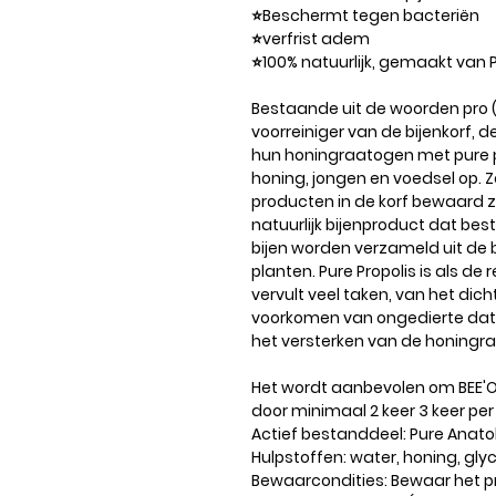
⭐️Beschermt tegen bacteriën
⭐️verfrist adem
⭐️100% natuurlijk, gemaakt van P
Bestaande uit de woorden pro (v
voorreiniger van de bijenkorf, d
hun honingraatogen met pure p
honing, jongen en voedsel op. 
producten in de korf bewaard zo
natuurlijk bijenproduct dat bes
bijen worden verzameld uit de 
planten. Pure Propolis is als de r
vervult veel taken, van het dich
voorkomen van ongedierte dat n
het versterken van de honingr
Het wordt aanbevolen om BEE'O
door minimaal 2 keer 3 keer per
Actief bestanddeel: Pure Anatol
Hulpstoffen: water, honing, gly
Bewaarcondities: Bewaar het pr