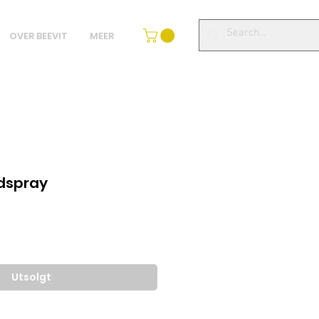
OVER BEEVIT
MEER
dspray
lgspris
Utsolgt