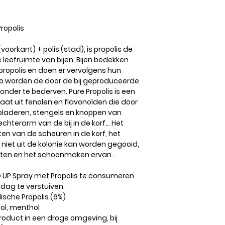
ropolis
oorkant) + polis (stad), is propolis de
e leefruimte van bijen. Bijen bedekken
ropolis en doen er vervolgens hun
Zo worden de door de bij geproduceerde
nder te bederven. Pure Propolis is een
taat uit fenolen en flavonoïden die door
bladeren, stengels en knoppen van
echterarm van de bij in de korf... Het
ten van de scheuren in de korf, het
iet uit de kolonie kan worden gegooid,
aten en het schoonmaken ervan.
 UP Spray met Propolis te consumeren
 dag te verstuiven.
ische Propolis (6%)
col, menthol
oduct in een droge omgeving, bij