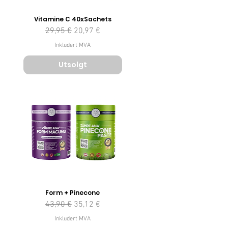
Vitamine C 40xSachets
Vanlig pris
Salgspris
29,95 €
20,97 €
Inkludert MVA
Utsolgt
Form + Pinecone
Vanlig pris
Salgspris
43,90 €
35,12 €
Inkludert MVA