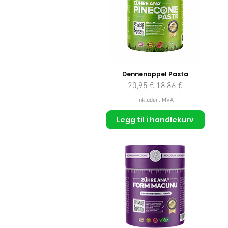
Dennenappel Pasta
Vanlig pris
Salgspris
20,95 €
18,86 €
Inkludert MVA
Legg til i handlekurv