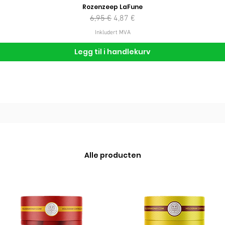
Rozenzeep LaFune
Vanlig pris
Salgspris
6,95 €
4,87 €
Inkludert MVA
Legg til i handlekurv
Alle producten