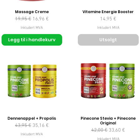
Massage Creme
Vitamine Energie Booster
Vanlig pris
Salgspris
Pris
19,95 €
16,96 €
14,95 €
Inkludert MVA
Inkludert MVA
Legg til i handlekurv
Utsolgt
Dennenappel + Propolis
Pinecone Stevia + Pinecone
Original
Vanlig pris
Salgspris
43,95 €
35,16 €
Vanlig pris
Salgspris
42,00 €
33,60 €
Inkludert MVA
Inkludert MVA