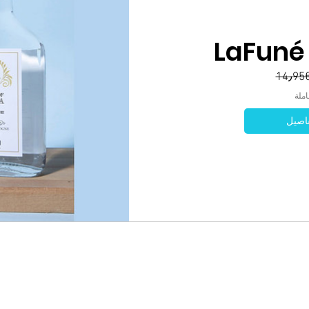
LaFuné
14٫95
ملة
اصيل