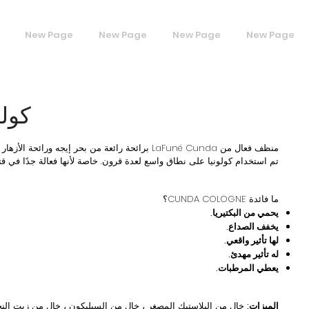
New Page
New Page
New Page
New Page
كولو
منظف فعال من LaFuné Cunda برائحة رائعة من بحر إيجه ورائحة الأزهار الطبيعية من كوندا.
تم استخدام كولونيا على نطاق واسع لعدة قرون. خاصة لأنها فعالة جدًا في قتل 
ما فائدة CUNDA COLOGNE؟
يحمي من البكتيريا.
يخفف الصداع.
لها تأثير واقعي.
له تأثير مهدئ.
يعطي المرطبات.
الميزات:
خالٍ من البلاستيك المصغر ، خالٍ من السيليكون ، خالٍ من زيت النخي