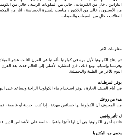
البارابين ، خالٍ من الكبريتات ، خالي من المكونات الزيتية ، خالي من الكومي
من الأسيتون ، خالي من اللاكتوز ، مناسب للبشرة الحساسة ، آثار من المكس
الفثالات ، خالٍ من الصبغات والصبغات
معلومات اكثر...
تم إنتاج الكولونيا لأول مرة في كولونيا بألمانيا في القرن الثالث عشر الميلادي
وفرنسا وإسبانيا. ومع ذلك ، فإن انتشاره الأصلي إلى العالم حدث بعد الق
اليوم للأغراض الطبية والتجميلية.
يوفر المرطبات
في أيام الصيف الحارة ، يوفر استخدام ماء الكولونيا الراحة ويساعد على التهد
هدء من روعك
من المعروف أن الكولونيا لها خصائص مهدئة ، إذا كنت حزينة أو غاضبة ، فمن
له تأثير واقعي
فائدة أخرى للكولونيا هي أن لها تأثيرًا واقعيًا ، خاصة على الأشخاص الذين فق
يحمي من البكتيريا