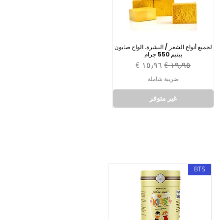
لجميع أنواع الشعر / البشرة. الواح صابون
بيتيم 550 جرام
سعر عادي
سعر البيع
ضريبة شاملة
غير متوفر
BTS