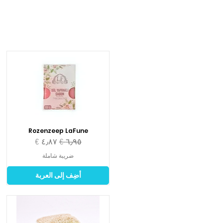
Rozenzeep LaFune
سعر عادي
سعر البيع
ضريبة شاملة
أضِف إلى العربة