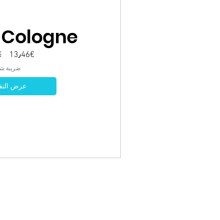
 Cologne
سعر
سعر
€
13٫46€
البيع
عادي
ضريبة شا
عرض التف