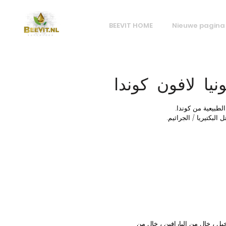
BEEVIT HOME
Nieuwe pagina
نيا لافون كوندا
البكتيريا / الجراثيم.
ل ، خالٍ من البارافين ، خالٍ من