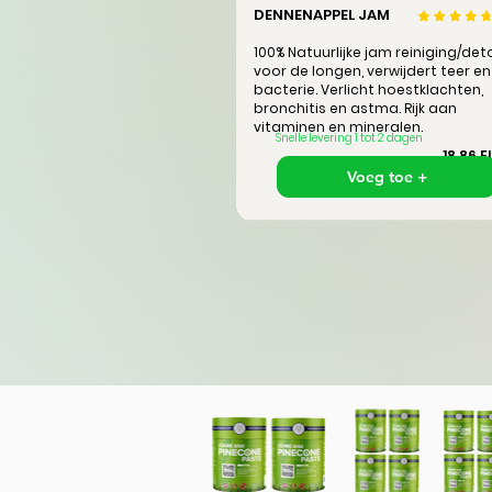
DENNENAPPEL JAM
100% Natuurlijke jam reiniging/det
voor de longen, verwijdert teer en
bacterie. Verlicht hoestklachten,
bronchitis en astma. Rijk aan
vitaminen en mineralen.
Snelle levering 1 tot 2 dagen
18,86 E
Voeg toe +