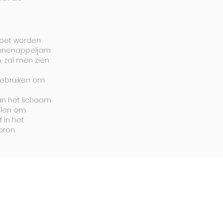
moet worden
ennenappeljam
 zal men zien
gebruiken om
an het lichaam
olen om
 in het
bron.