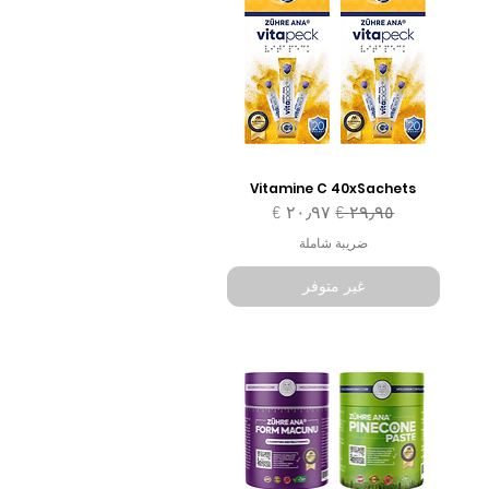
Vitamine C 40xSachets
سعر عادي
سعر البيع
ضريبة شاملة
غير متوفر