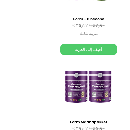
Form + Pinecone
سعر عادي
سعر البيع
ضريبة شاملة
أضِف إلى العربة
Form Maandpakket
سعر عادي
سعر البيع