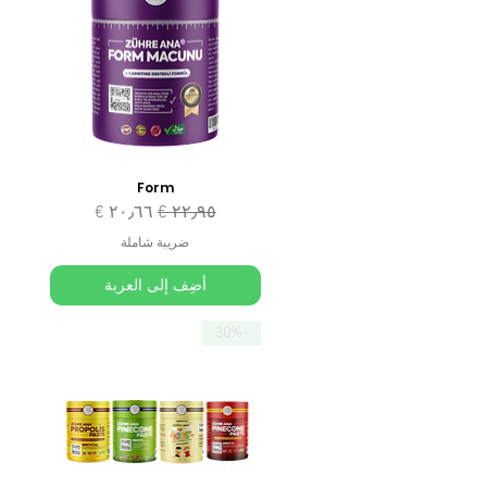
Form
سعر عادي
سعر البيع
ضريبة شاملة
أضِف إلى العربة
-30%