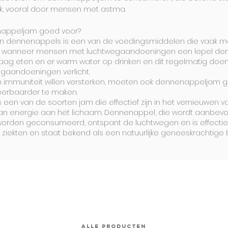
jk, vooral door mensen met astma.
nappeljam goed voor?
n dennenappels is een van de voedingsmiddelen die vaak 
l wanneer mensen met luchtwegaandoeningen een lepel d
ag eten en er warm water op drinken en dit regelmatig doen,
egaandoeningen verlicht.
 immuniteit willen versterken, moeten ook dennenappeljam 
erbaarder te maken.
een van de soorten jam die effectief zijn in het vernieuwen v
an energie aan het lichaam. Dennenappel, die wordt aanbev
worden geconsumeerd, ontspant de luchtwegen en is effectief
ziekten en staat bekend als een natuurlijke geneeskrachtige 
ALLE PRODUCTEN