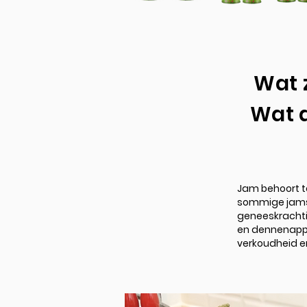
Wat 
Wat 
Jam behoort t
sommige jams e
geneeskracht
en dennenappe
verkoudheid e