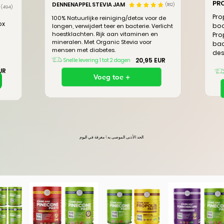
PR
DENNENAPPEL STEVIA JAM
(182)
(494)
Pro
100% Natuurlijke reiniging/detox voor de
ox
boo
longen, verwijdert teer en bacterie. Verlicht
hoestklachten. Rijk aan vitaminen en
Pro
mineralen. Met Organic Stevia voor
bac
mensen met diabetes.
des
20,95 EUR
Snelle levering 1 tot 2 dagen
UR
Voeg toe +
الحد الأدنى الموصى به 1 مغرفة في اليوم