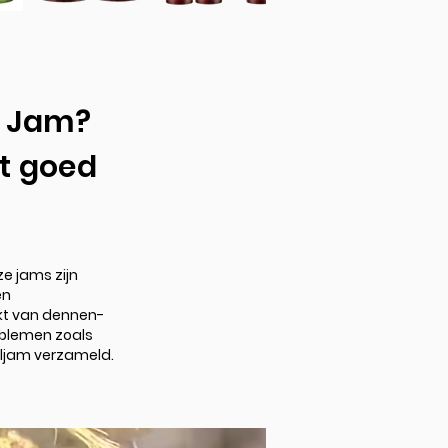
n Jam?
t goed
e jams zijn
en
kt van dennen-
blemen zoals
ljam verzameld.