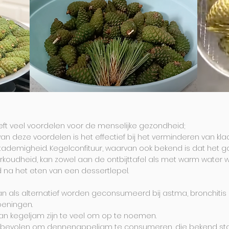
t veel voordelen voor de menselijke gezondheid;
an deze voordelen is het effectief bij het verminderen van kla
tademigheid. Kegelconfituur, waarvan ook bekend is dat het g
erkoudheid, kan zowel aan de ontbijttafel als met warm water
a het eten van een dessertlepel.
 als alternatief worden geconsumeerd bij astma, bronchitis
eningen.
an kegeljam zijn te veel om op te noemen.
nbevolen om dennenappeljam te consumeren, die bekend sta