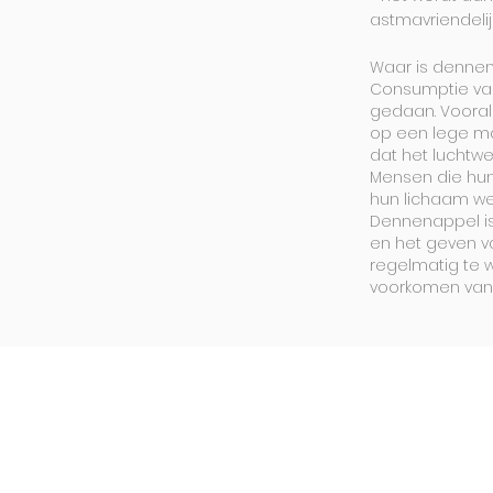
astmavriendeli
Waar is denne
Consumptie va
gedaan. Voora
op een lege ma
dat het luchtw
Mensen die hun
hun lichaam we
Dennenappel is 
en het geven v
regelmatig te 
voorkomen van 