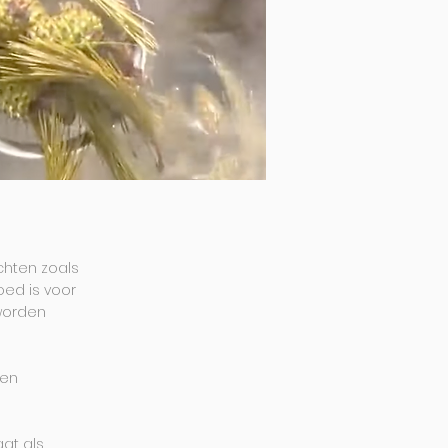
chten zoals
oed is voor
 worden
 en
at als