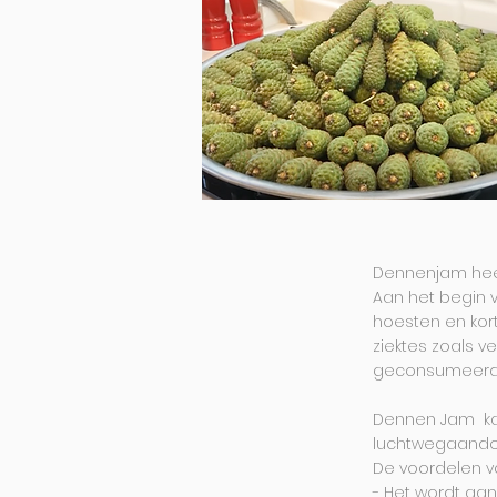
Dennenjam heef
Aan het begin v
hoesten en kor
ziektes zoals v
geconsumeerd n
Dennen Jam kan
luchtwegaando
De voordelen v
- Het wordt aa