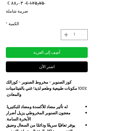
سعر
سعر
 ‏١٢٥٫٧٥ € 
عادي
البيع
ضريبة شاملة
الكمية
*
أضِف إلى العربة
اشترِ الآن
كوز الصنوبر - مخروط الصنوبر - كوزالك
100٪ مكونات طبيعية وطعم لذيذ! غني بالفيتامينات
والمعادن.
له تأثير مضاد للأكسدة ومضاد للبكتيريا.
معجون الصنوبر المخروطي يزيل أضرار
الأبخرة السامة.
يوفر تعافيًا سريعًا ودائمًا من السعال وضيق