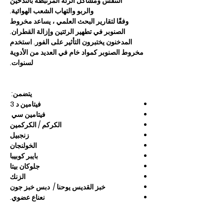
التنفس ومشاكل الرئة المرتبطة بالتدخين
والربو والتهاب الشعب الهوائية.
وفقًا لتقارير البحث العلمي ، يساعد مخروط
الصنوبر في تطهير الرئتين وإزالة القطران.
المدخنون يختبرون التأثير على الفور. استخدم
مخروط الصنوبر كمواد خام في العديد من الأدوية
لسنوات.
يتضمن:
فيتامين د 3
فيتامين سي
الكركم / الكركمين
زنجبيل
الخولنجان
بايبر كوبيبا
جلوكان بيتا
الزنك
خبز القديس يوحنا / دبس خبز جون
نعناع عضوي.