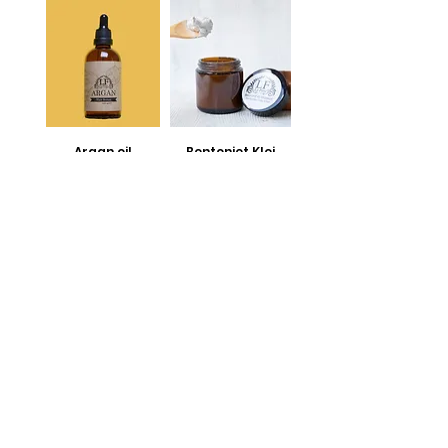
Argan oil
Bentoniet Klei
Masker 100gr
السعر
سعر عادي
سعر البيع
ضريبة شاملة
ضريبة شاملة
أضِف إلى العربة
أضِف إلى العربة
Kokosnootolie
زهرة لافون العضوية