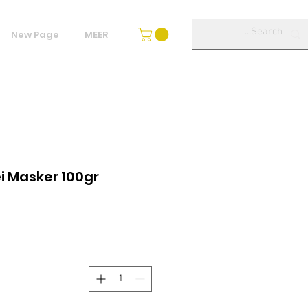
New Page
MEER
i Masker 100gr