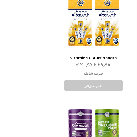
Vitamine C 40xSachets
سعر عادي
سعر البيع
ضريبة شاملة
غير متوفر