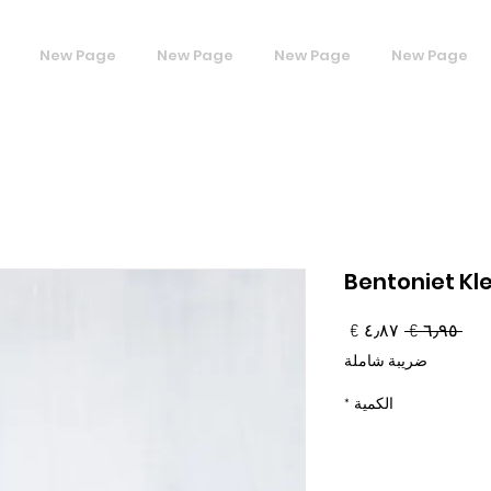
New Page
New Page
New Page
New Page
Bentoniet Kle
سعر
سعر
 ‏٦٫٩٥ € 
عادي
البيع
ضريبة شاملة
الكمية
*