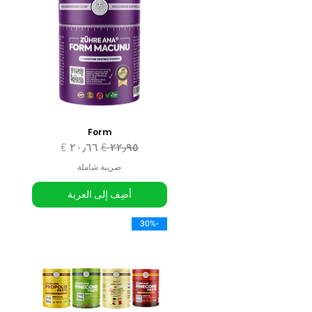
Form
سعر عادي
سعر البيع
ضريبة شاملة
أضِف إلى العربة
-30%