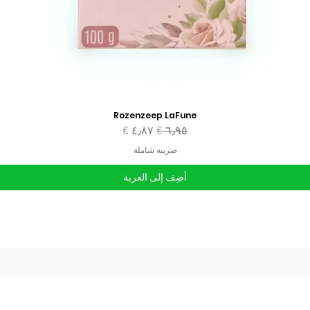
Rozenzeep LaFune
سعر عادي
سعر البيع
ضريبة شاملة
أضِف إلى العربة