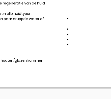
e regeneratie van de huid.
 en alle huidtypen.
en paar druppels water of
en houten/glazen kommen.