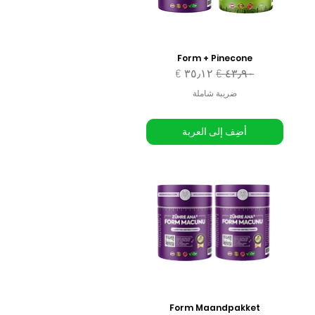
Form + Pinecone
سعر عادي
سعر البيع
ضريبة شاملة
أضِف إلى العربة
Form Maandpakket