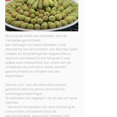
Marmelade heeft veel voordelen voor de
menselijke gezondheid;
Aan het begin van deze voordelen is het
effectief bij het verminderen van klachten zoals
hoesten en kortademigheid. Kegelconfituur,
waarvan ook bekend is dat het goed is voor
ziektes zoals verkoudheid, kan zowel aan de
ontbijttafel als met warm water worden
geconsumeerd na het eten van een
dessertlepel.
Dennen Jam kan als alternatief worden
geconsumeerd bij astma, bronchitis en
luchtwegaandoeningen.
De voordelen van kegeljam zijn te veel om op te
noemen.
- Het wordt aanbevolen om dennenhoning te
consumeren, die bekend staat als
astmavriendelijk, vooral door mensen met