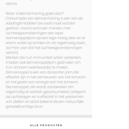
astma.
Waar is dennenhoning goed voor?
Consumptie van dennenhoning is een van de
voedingsmiddelen die vaak moet worden
gedaan. Vooral wanneer mensen met
luchtwegaandoeningen een lepel
dennenappeljam op een lege maag eten en er
warm water op drinken en dit regelmatig doen,
zal men zien dat het luchtwegaandoeningen
verlicht.
Mensen die hun immuniteit willen versterken,
moeten ook dennenappeljam gebruiken om
hun lichaam weerbaarder te maken.
Dennenappel is een van de soorten jam die
effectief zijn in het vernieuwen van het lichaam
en het geven van energie aan het lichaam.
Dennenappel, die wordt aanbevolen om
regelmatig te worden geconsumeerd, ontspant
de luchtwegen en is effectief in het voorkomen
van ziekten en staat bekend als een natuurlijke
geneeskrachtige bron.
ALLE PRODUCTEN