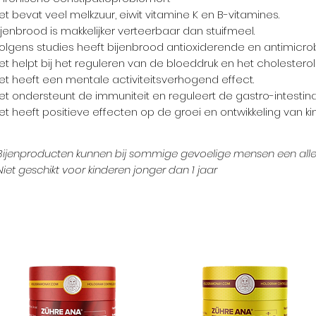
et bevat veel melkzuur, eiwit vitamine K en B-vitamines.
ijenbrood is makkelijker verteerbaar dan stuifmeel.
olgens studies heeft bijenbrood antioxiderende en antimicr
et helpt bij het reguleren van de bloeddruk en het cholesterol
et heeft een mentale activiteitsverhogend effect.
et ondersteunt de immuniteit en reguleert de gastro-intestinal
et heeft positieve effecten op de groei en ontwikkeling van ki
Bijenproducten kunnen bij sommige gevoelige mensen een aller
Niet geschikt voor kinderen jonger dan 1 jaar