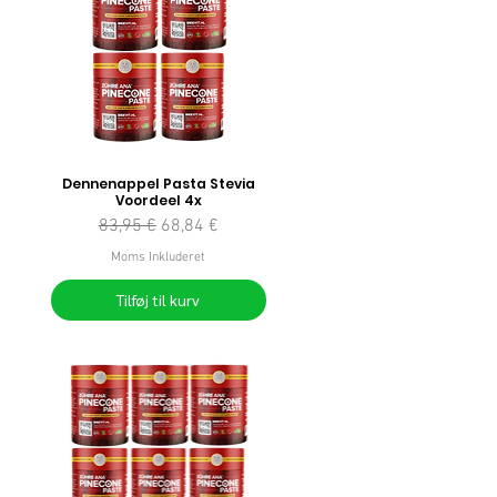
Dennenappel Pasta Stevia
Voordeel 4x
Regulær pris
Salgspris
83,95 €
68,84 €
Moms Inkluderet
Tilføj til kurv