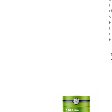
H
B
V
H
H
H
H