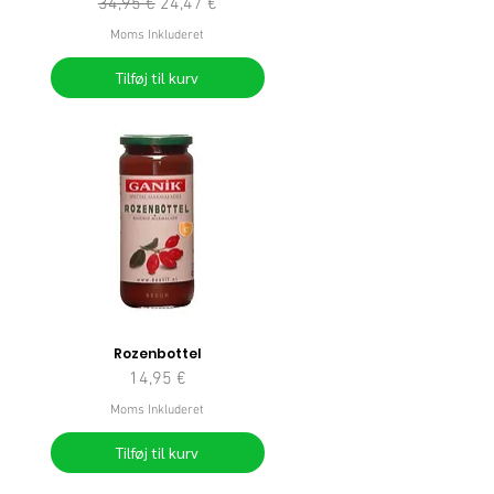
Regulær pris
Salgspris
34,95 €
24,47 €
Moms Inkluderet
Tilføj til kurv
Rozenbottel
Pris
14,95 €
Moms Inkluderet
Tilføj til kurv