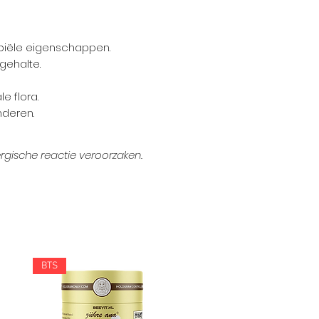
obiële eigenschappen.
gehalte.
e flora.
nderen.
gische reactie veroorzaken.
BTS