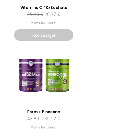
Vitamine C 40xSachets
Regulær pris
Salgspris
29,95 €
20,97 €
Moms Inkluderet
Ikke på lager
Form + Pinecone
Regulær pris
Salgspris
43,90 €
35,12 €
Moms Inkluderet