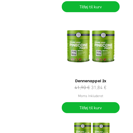
Tilføj til kurv
Dennenappel 2x
Regulær pris
Salgspris
41,90 €
31,84 €
Moms Inkluderet
Tilføj til kurv