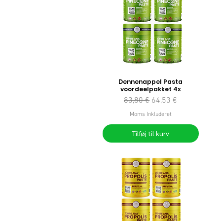
Dennenappel Pasta
voordeelpakket 4x
Regulær pris
Salgspris
83,80 €
64,53 €
Moms Inkluderet
Tilføj til kurv