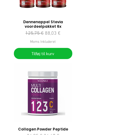
Dennenappel Stevia
voordeelpakket 6x
Regulær pris
Salgspris
125,75 €
88,03 €
Moms Inkluderet
Tilføj til kurv
Collagen Powder Peptide