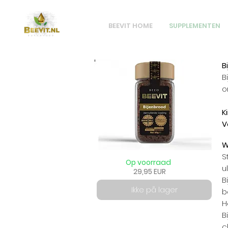
BEEVIT HOME
SUPPLEMENTEN
B
B
o
K
V
W
S
Op voorraad
u
29,95 EUR
B
Ikke på lager
b
H
B
c