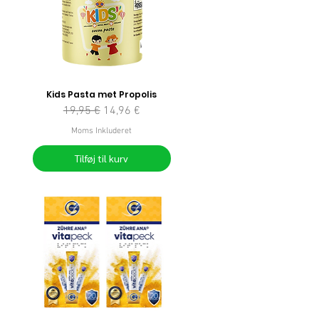
Kids Pasta met Propolis
Regulær pris
Salgspris
19,95 €
14,96 €
Moms Inkluderet
Tilføj til kurv