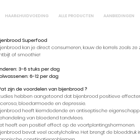
HAAR&HUIDVOEDING
ALLE PRODUCTEN
AANBIEDINGEN
ijenbrood
Superfood
ijenbrood kan je direct consumeren, kauw de korrels zoals ze z
ntbijt of smoothie!
inderen: 3-6 stuks per dag
olwassenen: 6-12 per dag
at zijn de voordelen van bijenbrood ?
tudies hebben aangetoond dat bijenbrood positieve effecten 
lcerosa, bloedarmoede en depressie.
ijenbrood heeft kiemdodende en antiseptische eigenschappen
ehandeling van bloedend tandvlees.
et heeft een positief effect op de voortplantingshormonen.
ijenbrood bevat veel acetylcholine. Het brengt de bloeddruk 
hronische constipatieproblemen.