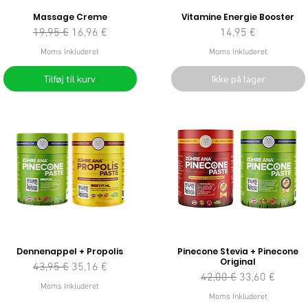
Massage Creme
Vitamine Energie Booster
Regulær pris
Salgspris
Pris
19,95 €
16,96 €
14,95 €
Moms Inkluderet
Moms Inkluderet
Tilføj til kurv
Ikke på lager
Dennenappel + Propolis
Pinecone Stevia + Pinecone
Original
Regulær pris
Salgspris
43,95 €
35,16 €
Regulær pris
Salgspris
42,00 €
33,60 €
Moms Inkluderet
Moms Inkluderet