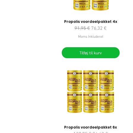
Propolis voordeelpakket 4x
Regulær pris
Salgspris
91,95 €
76,32 €
Moms Inkluderet
Tilføj til kurv
Propolis voordeelpakket 6x