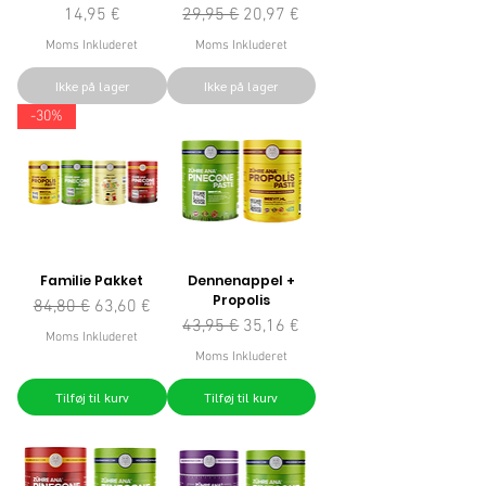
Pris
Regulær pris
Salgspris
14,95 €
29,95 €
20,97 €
Moms Inkluderet
Moms Inkluderet
Ikke på lager
Ikke på lager
-30%
Familie Pakket
Dennenappel +
Propolis
Regulær pris
Salgspris
84,80 €
63,60 €
Regulær pris
Salgspris
43,95 €
35,16 €
Moms Inkluderet
Moms Inkluderet
Tilføj til kurv
Tilføj til kurv