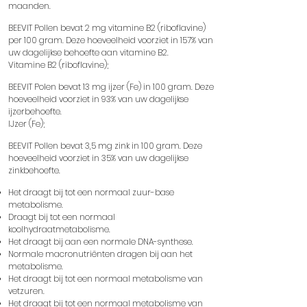
maanden.
BEEVIT Pollen bevat 2 mg vitamine B2 (riboflavine)
per 100 gram. Deze hoeveelheid voorziet in 157% van
uw dagelijkse behoefte aan vitamine B2.
Vitamine B2 (riboflavine);
BEEVIT Polen bevat 13 mg ijzer (Fe) in 100 gram. Deze
hoeveelheid voorziet in 93% van uw dagelijkse
ijzerbehoefte.
IJzer (Fe);
BEEVIT Pollen bevat 3,5 mg zink in 100 gram. Deze
hoeveelheid voorziet in 35% van uw dagelijkse
zinkbehoefte.
Het draagt ​​bij tot een normaal zuur-base
metabolisme.
Draagt ​​bij tot een normaal
koolhydraatmetabolisme.
Het draagt ​​bij aan een normale DNA-synthese.
Normale macronutriënten dragen bij aan het
metabolisme.
Het draagt ​​bij tot een normaal metabolisme van
vetzuren.
Het draagt ​​bij tot een normaal metabolisme van