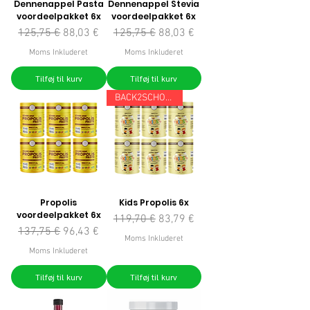
Dennenappel Pasta
Dennenappel Stevia
voordeelpakket 6x
voordeelpakket 6x
Regulær pris
Salgspris
Regulær pris
Salgspris
125,75 €
88,03 €
125,75 €
88,03 €
Moms Inkluderet
Moms Inkluderet
Tilføj til kurv
Tilføj til kurv
BACK2SCHOOL
Propolis
Kids Propolis 6x
voordeelpakket 6x
Regulær pris
Salgspris
119,70 €
83,79 €
Regulær pris
Salgspris
137,75 €
96,43 €
Moms Inkluderet
Moms Inkluderet
Tilføj til kurv
Tilføj til kurv