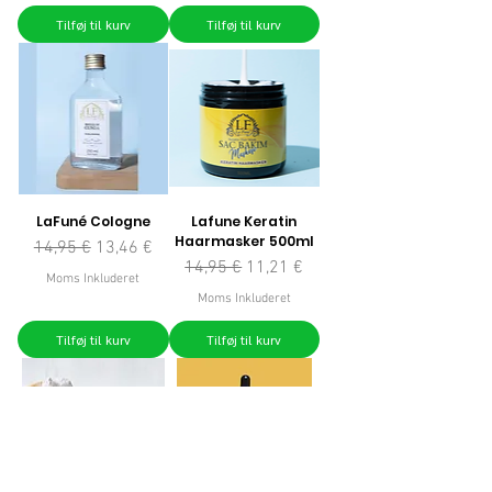
Tilføj til kurv
Tilføj til kurv
LaFuné Cologne
Lafune Keratin
Haarmasker 500ml
Regulær pris
Salgspris
14,95 €
13,46 €
Regulær pris
Salgspris
14,95 €
11,21 €
Moms Inkluderet
Moms Inkluderet
Tilføj til kurv
Tilføj til kurv