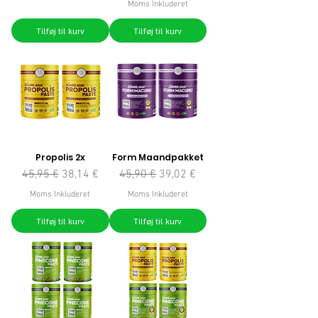
Moms Inkluderet
Tilføj til kurv
Tilføj til kurv
Propolis 2x
Form Maandpakket
Regulær pris
Salgspris
Regulær pris
Salgspris
45,95 €
38,14 €
45,90 €
39,02 €
Moms Inkluderet
Moms Inkluderet
Tilføj til kurv
Tilføj til kurv