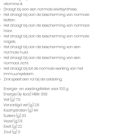
vitamine A.
Draagt ​​bij aan een normale eiwitsynthese.
Het draagt ​​bij aan de bescherming van normale
botten.
Het draagt ​​bij aan de bescherming van normaal
haar.
Het draagt ​​bij aan de bescherming van normale
nagels.
Het draagt ​​bij aan de bescherming van een
normale huid.
Het draagt ​​bij aan de bescherming van een
normaal zicht.
Het draagt ​​bij tot de normale werking van het
immuunsysteem.
Zink speelt een rol bij de celdeling.
Energie- en voedingsfeiten voor 100 g
Energie (kj-kcal)
1498-356
Vet (g) 7,5
Verzadigd vet (g) 2,8
Koolhydraten (g) 44
Suikers (g) 33
Vezel (g) 13
Eiwit (g) 22
Zout (g) 0