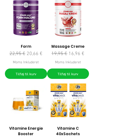
Form
Massage Creme
Regulær pris
Salgspris
Regulær pris
Salgspris
22,95 €
20,66 €
19,95 €
16,96 €
Moms Inkluderet
Moms Inkluderet
Tilføj til kurv
Tilføj til kurv
Vitamine Energie
Vitamine C
Booster
40xSachets