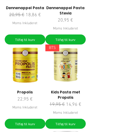
Dennenappel Pasta
Dennenappel Pasta
Stevia
Regulær pris
Salgspris
20,95 €
18,86 €
Pris
20,95 €
Moms Inkluderet
Moms Inkluderet
Tilføj til kurv
Tilføj til kurv
BTS
Propolis
Kids Pasta met
Propolis
Pris
22,95 €
Regulær pris
Salgspris
19,95 €
14,96 €
Moms Inkluderet
Moms Inkluderet
Tilføj til kurv
Tilføj til kurv