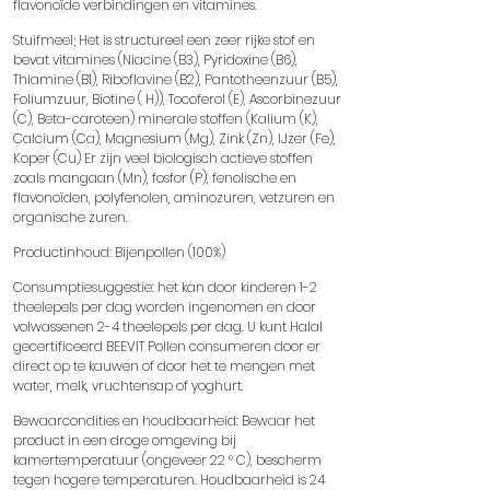
flavonoïde verbindingen en vitamines.
Stuifmeel; Het is structureel een zeer rijke stof en
bevat vitamines (Niacine (B3), Pyridoxine (B6),
Thiamine (B1), Riboflavine (B2), Pantotheenzuur (B5),
Foliumzuur, Biotine ( H)), Tocoferol (E), Ascorbinezuur
(C), Beta-caroteen) minerale stoffen (Kalium (K),
Calcium (Ca), Magnesium (Mg), Zink (Zn), IJzer (Fe),
Koper (Cu) Er zijn veel biologisch actieve stoffen
zoals mangaan (Mn), fosfor (P), fenolische en
flavonoïden, polyfenolen, aminozuren, vetzuren en
organische zuren.
Productinhoud: Bijenpollen (100%)
Consumptiesuggestie: het kan door kinderen 1-2
theelepels per dag worden ingenomen en door
volwassenen 2-4 theelepels per dag. U kunt Halal
gecertificeerd BEEVIT Pollen consumeren door er
direct op te kauwen of door het te mengen met
water, melk, vruchtensap of yoghurt.
Bewaarcondities en houdbaarheid: Bewaar het
product in een droge omgeving bij
kamertemperatuur (ongeveer 22 ° C), bescherm
tegen hogere temperaturen. Houdbaarheid is 24